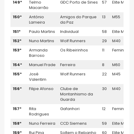
149º
Telmo
GDC Porto de Sines
57
Elite M
Macarrão
150º
António
Amigos do Parque
13
M55
Lameira
da Paz
151º
Paulo Martins
Individual
58
Elite M
152º
Nuno Martins
Wolf Runners
29
M40
153º
Armanda
Os Ribeirinhos
11
Feminino
Barroso
154º
Manuel Frade
Ferreira
8
M60
155º
José
Wolf Runners
22
M45
Valentim
156º
Filipe Afonso
Clube de
30
M40
Montanhismo da
Guarda
157º
Rita
Gafanhori
12
Feminino
Rodrigues
158º
Nuno Ferreira
CCD Siemens
59
Elite M
159º
Rui Pina
Soltem o Rebanho
60
Elite M