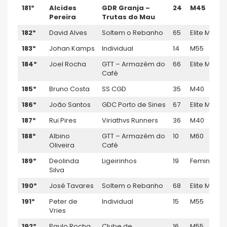
181º
Alcides
GDR Granja –
24
M45
Pereira
Trutas do Mau
182º
David Alves
Soltem o Rebanho
65
Elite M
183º
Johan Kamps
Individual
14
M55
184º
Joel Rocha
GTT – Armazém do
66
Elite M
Café
185º
Bruno Costa
SS CGD
35
M40
186º
João Santos
GDC Porto de Sines
67
Elite M
187º
Rui Pires
Viriathvs Runners
36
M40
188º
Albino
GTT – Armazém do
10
M60
Oliveira
Café
189º
Deolinda
Ligeirinhos
19
Feminino
Silva
190º
José Tavares
Soltem o Rebanho
68
Elite M
191º
Peter de
Individual
15
M55
Vries
192º
Paulo Rocha
Clube de
16
M55