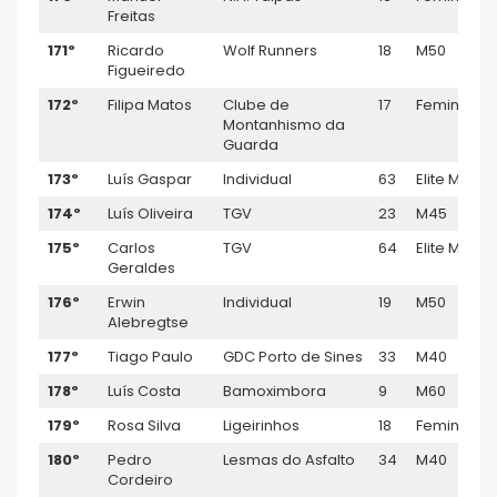
Freitas
171º
Ricardo
Wolf Runners
18
M50
Figueiredo
172º
Filipa Matos
Clube de
17
Feminino
Montanhismo da
Guarda
173º
Luís Gaspar
Individual
63
Elite M
174º
Luís Oliveira
TGV
23
M45
175º
Carlos
TGV
64
Elite M
Geraldes
176º
Erwin
Individual
19
M50
Alebregtse
177º
Tiago Paulo
GDC Porto de Sines
33
M40
178º
Luís Costa
Bamoximbora
9
M60
179º
Rosa Silva
Ligeirinhos
18
Feminino
180º
Pedro
Lesmas do Asfalto
34
M40
Cordeiro