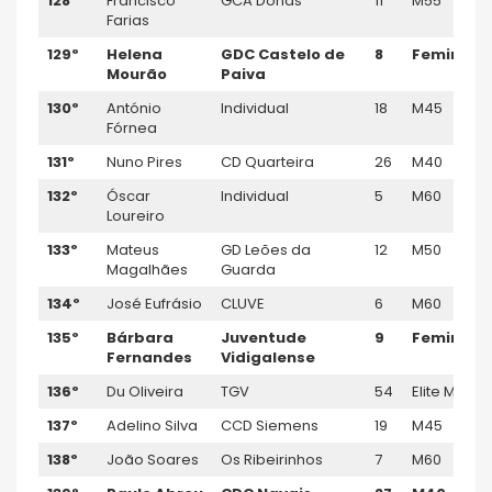
128º
Francisco
GCA Donas
11
M55
Farias
129º
Helena
GDC Castelo de
8
Feminino
Mourão
Paiva
130º
António
Individual
18
M45
Fórnea
131º
Nuno Pires
CD Quarteira
26
M40
132º
Óscar
Individual
5
M60
Loureiro
133º
Mateus
GD Leões da
12
M50
Magalhães
Guarda
134º
José Eufrásio
CLUVE
6
M60
135º
Bárbara
Juventude
9
Feminino
Fernandes
Vidigalense
136º
Du Oliveira
TGV
54
Elite M
137º
Adelino Silva
CCD Siemens
19
M45
138º
João Soares
Os Ribeirinhos
7
M60