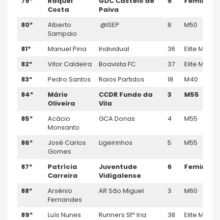
79º
Raquel
GDC Castelo de
5
Feminino
Costa
Paiva
80º
Alberto
@ISEP
8
M50
Sampaio
81º
Manuel Pina
Individual
36
Elite M
82º
Vitor Caldeira
Boavista FC
37
Elite M
83º
Pedro Santos
Raios Partidos
18
M40
84º
Mário
CCDR Fundo da
3
M55
Oliveira
Vila
85º
Acácio
GCA Donas
4
M55
Monsanto
86º
José Carlos
Ligeirinhos
5
M55
Gomes
87º
Patrícia
Juventude
6
Feminino
Carreira
Vidigalense
88º
Arsénio
AR São Miguel
3
M60
Fernandes
89º
Luís Nunes
Runners Stª Iria
38
Elite M