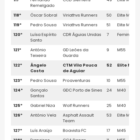
Remelgado
118º
Óscar Sobral
Viriathvs Runners
50
Elite M
119º
Pedro Sousa
Viriathvs Runners
51
Elite M
120º
Luísa Espírito
CDR Águias Unidas
7
Feminino
Santo
121º
António
GD Leões da
9
M55
Teixeira
Guarda
122º
Ângelo
CTM Vila Pouca
52
Elite M
Costa
de Aguiar
123º
Pedro Sousa
Proaventuras
10
M55
124º
Gonçalo
GDC Porto de Sines
24
M40
Santos
125º
Gabriel Niza
Wolf Runners
25
M40
126º
António Vela
Asphalt Assault
53
Elite M
Team
127º
Luís Araújo
Boavista FC
17
M45