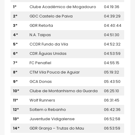
1º
Clube Académico de Mogadouro
04:19:36
2º
GDC Castelo de Paiva
04:39:29
3º
GDR Retorta
04:40:44
4º
N.A. Taipas
04:51:30
5º
CCDR Fundo da Vila
04:52:32
6º
CDR Águias Unidas
04:53:59
7º
FC Penafiel
04:55:15
8º
CTM Vila Pouca de Aguiar
05:19:32
9º
GCA Donas
05:43:50
10º
Clube de Montanhismo da Guarda
06:25:10
11º
Wolf Runners
06:31:45
12º
Soltem o Rebanho
06:42:36
13º
Juventude Vidigalense
06:52:58
14º
GDR Granja – Trutas do Mau
06:53:59