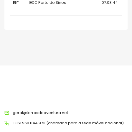
15º
GDC Porto de Sines
07:03:44
TERRAS DE AVENTURA
geral@terrasdeaventura.net
+351 960 044 973 (chamada para a rede móvel nacional)