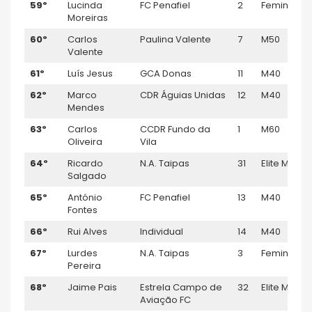
59º
Lucinda
FC Penafiel
2
Feminino
Moreiras
60º
Carlos
Paulina Valente
7
M50
Valente
61º
Luís Jesus
GCA Donas
11
M40
62º
Marco
CDR Águias Unidas
12
M40
Mendes
63º
Carlos
CCDR Fundo da
1
M60
Oliveira
Vila
64º
Ricardo
N.A. Taipas
31
Elite M
Salgado
65º
António
FC Penafiel
13
M40
Fontes
66º
Rui Alves
Individual
14
M40
67º
Lurdes
N.A. Taipas
3
Feminino
Pereira
68º
Jaime Pais
Estrela Campo de
32
Elite M
Aviação FC