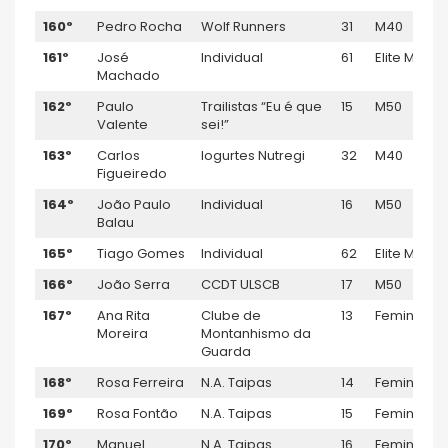
160º
Pedro Rocha
Wolf Runners
31
M40
161º
José
Individual
61
Elite M
Machado
162º
Paulo
Trailistas “Eu é que
15
M50
Valente
sei!”
163º
Carlos
Iogurtes Nutregi
32
M40
Figueiredo
164º
João Paulo
Individual
16
M50
Balau
165º
Tiago Gomes
Individual
62
Elite M
166º
João Serra
CCDT ULSCB
17
M50
167º
Ana Rita
Clube de
13
Feminino
Moreira
Montanhismo da
Guarda
168º
Rosa Ferreira
N.A. Taipas
14
Feminino
169º
Rosa Fontão
N.A. Taipas
15
Feminino
170º
Manuel
N.A. Taipas
16
Feminino