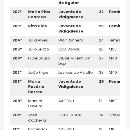
de Aguiar
202º
Maria Rita
Juventude
22
Feminino
Pedrosa
Vidigalense
203º
Rita Dias
Juventude
23
Feminino
Vidigalense
204º
Júlia Alves
Wolf Runners
24
Feminino
205º
Júlio Leitão
GCA Donas
20
M50
206º
Filipe Sousa
Clube Millennium
37
M40
bcp
207º
João Filipe
Lesmas do Asfalto
38
M40
208º
Maria
Juventude
25
Feminino
Rosário
Vidigalense
Barros
209º
Manuel
AAE BNU
12
M60
Oliveira
210º
José
CCDT ULSCB
74
Elite M
Cacheira
211º
Domingos
AAE BNU
13
M60