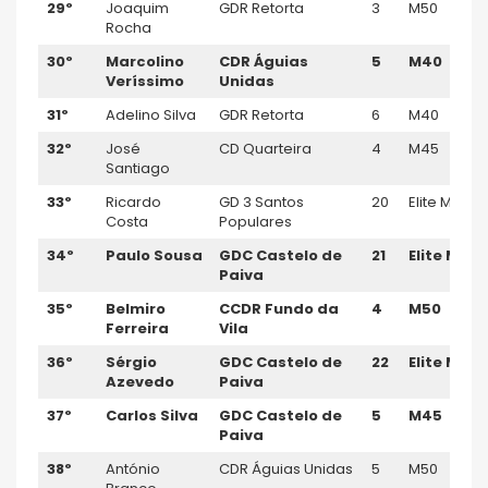
29º
Joaquim
GDR Retorta
3
M50
Rocha
30º
Marcolino
CDR Á
guias
5
M40
Veríssimo
Unida
s
31º
Adelino Silva
GDR Retorta
6
M40
32º
José
CD Quarteira
4
M45
Santiago
33º
Ricardo
GD 3 Santos
20
Elite M
Costa
Populares
34º
Paulo Sousa
GDC Castelo de
21
Elite M
Paiva
35º
Belmiro
CCDR Fundo da
4
M50
Ferreira
Vila
36º
Sérgio
GDC Castelo de
22
Elite M
Azevedo
Paiva
37º
Carlos Silva
GDC Castelo de
5
M45
Paiva
38º
António
CDR Águias Unidas
5
M50