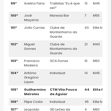
99º
Avelino Faria
Trailistas “Eu é que
13
M45
sei!”
100º
José
Maresia Bar
7
M55
Maçarria
101º
João Currais
Clube de
43
Elite M
Montanhismo da
Guarda
102º
Miguel
Clube de
21
M40
Gomes
Montanhismo da
Guarda
103º
Francisco
GCA Donas
10
M50
Madeira
104º
António
Individual
14
M45
Gregório
Lopes
105º
Guilhermino
CTM Vila Pouca
44
Elite M
Meireles
de Aguiar
106º
Filipe Costa
Individual
45
Elite M
107º
Leopoldo
GD Leões da
4
M60