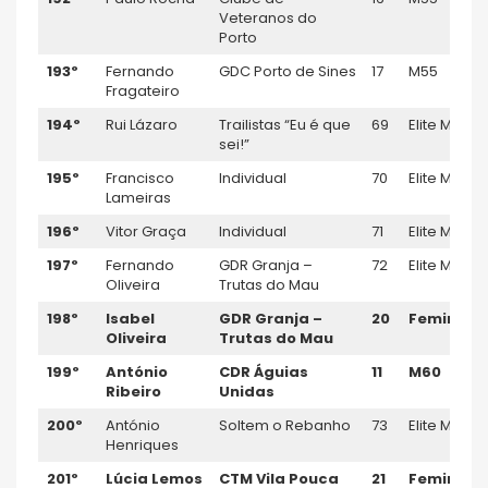
Veteranos do
Porto
193º
Fernando
GDC Porto de Sines
17
M55
Fragateiro
194º
Rui Lázaro
Trailistas “Eu é que
69
Elite M
sei!”
195º
Francisco
Individual
70
Elite M
Lameiras
196º
Vitor Graça
Individual
71
Elite M
197º
Fernando
GDR Granja –
72
Elite M
Oliveira
Trutas do Mau
198º
Isabel
GDR Granja –
20
Feminino
Oliveira
Trutas do Mau
199º
António
CDR Á
guias
11
M60
Ribeiro
Unida
s
200º
António
Soltem o Rebanho
73
Elite M
Henriques
201º
Lúcia Lemos
CTM Vila Pouca
21
Feminino