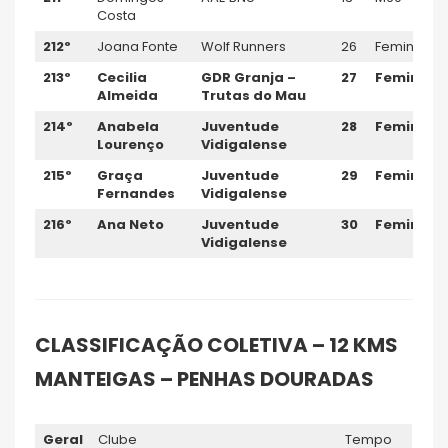
Costa
212º
Joana Fonte
Wolf Runners
26
Feminino
213º
Cecilia
GDR Granja –
27
Feminino
Almeida
Trutas do Mau
214º
Anabela
Juventude
28
Feminino
Lourenço
Vidigalense
215º
Graça
Juventude
29
Feminino
Fernandes
Vidigalense
216º
Ana Neto
Juventude
30
Feminino
Vidigalense
CLASSIFICAÇÃO COLETIVA – 12 KMS
MANTEIGAS – PENHAS DOURADAS
Geral
Clube
Tempo