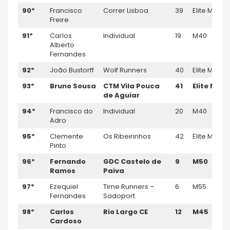
90º
Francisco
Correr Lisboa
39
Elite M
Freire
91º
Carlos
Individual
19
M40
Alberto
Fernandes
92º
João Bustorff
Wolf Runners
40
Elite M
93º
Bruno Sousa
CTM Vila Pouca
41
Elite M
de Aguiar
94º
Francisco do
Individual
20
M40
Adro
95º
Clemente
Os Ribeirinhos
42
Elite M
Pinto
96º
Fernando
GDC Castelo de
9
M50
Ramos
Paiva
97º
Ezequiel
Time Runners –
6
M55
Fernandes
Sadoport
98º
Carlos
Rio Largo CE
12
M45
Cardoso