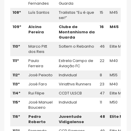
Fernandes
Guarda
108º
Luís Santos
Trailistas “Eu é que
15
M45
sei!”
109º
Alcino
Clube de
16
M45
Pereira
Montanhismo da
Guarda
110º
Marco Pitt
Soltem o Rebanho
46
Elite M
dos Reis
111º
Paulo
Estrela Campo de
22
M40
Ferreira
Aviação FC
112º
José Peixoto
Individual
8
M55
113º
José Faro
Viriathvs Runners
23
M40
114º
Rui Filipe
CCDT ULSCB
47
Elite M
115º
José Manuel
Individual
11
M50
Bouceiro
116º
Pedro
Juventude
48
Elite M
Roberto
Vidigalense
117º
Fernando
CCD Siemens
49
Elite M