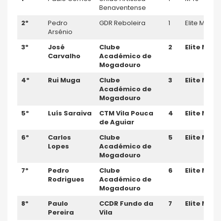
Benaventense
2º
Pedro
GDR Reboleira
1
Elite M
Arsénio
3º
José
Clube
2
Elite M
Carvalho
Académico de
Mogadouro
4º
Rui Muga
Clube
3
Elite M
Académico de
Mogadouro
5º
Luís Saraiva
CTM Vila Pouca
4
Elite M
de Aguiar
6º
Carlos
Clube
5
Elite M
Lopes
Académico de
Mogadouro
7º
Pedro
Clube
6
Elite M
Rodrigues
Académico de
Mogadouro
8º
Paulo
CCDR Fundo da
7
Elite M
Pereira
Vila