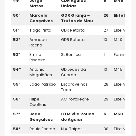
49º
Jorge
CDR Á
guias
9
M45
Matos
Unida
s
50º
Marcelo
GDR Granja –
26
Elite M
Gonçalves
Trutas do Mau
51º
Tiago Pinto
GDR Retorta
27
Elite M
52º
Amadeu
GDR Retorta
10
M40
Rocha
53º
Emília
SL Benfica
1
Feminino
Pisoeiro
54º
António
GD Leões da
10
M45
Magalhães
Guarda
55º
João Patrício
Escaravelhos
28
Elite M
Team
56º
Filipe
AC Portalegre
29
Elite M
Quelhas
57º
João
CTM Vila Pouca
6
M50
Gonçalves
de Aguiar
58º
Paulo Fontão
N.A. Taipas
30
Elite M