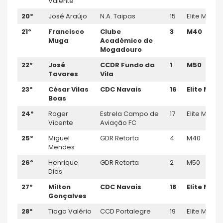
Valente
20º
José Araújo
N.A. Taipas
15
Elite M
21º
Francisco
Clube
3
M40
Muga
Académico de
Mogadouro
22º
José
CCDR Fundo da
1
M50
Tavares
Vila
23º
César Vilas
CDC Navais
16
Elite M
Boas
24º
Roger
Estrela Campo de
17
Elite M
Vicente
Aviação FC
25º
Miguel
GDR Retorta
4
M40
Mendes
26º
Henrique
GDR Retorta
2
M50
Dias
27º
Milton
CDC Navais
18
Elite M
Gonçalves
28º
Tiago Valério
CCD Portalegre
19
Elite M