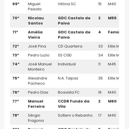
69º
Miguel
Vitória SC
15
M40
Peixoto
70º
Nicolau
GDC Castelo de
2
M55
Santos
Paiva
71º
Amélia
GDC Castelo de
4
Feminino
Vieira
Paiva
72º
José Pina
CD Quarteira
33
Elite M
73º
Pedro Luzio
SS CGD
34
Elite M
74º
José Manuel
Individual
11
M45
Monteiro
75º
Alexandre
N.A. Taipas
35
Elite M
Pacheco
76º
Pedro Dias
Boavista FC
16
M40
77º
Manuel
CCDR Fundo da
2
M60
Ferreira
Vila
78º
Sérgio
Soltem o Rebanho
17
M40
Fragona