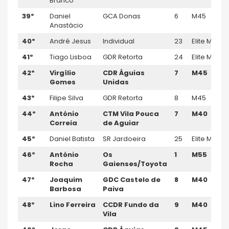
Branco
39º
Daniel
GCA Donas
6
M45
Anastácio
40º
André Jesus
Individual
23
Elite M
41º
Tiago Lisboa
GDR Retorta
24
Elite M
42º
Virgílio
CDR Á
guias
7
M45
Gomes
Unida
s
43º
Filipe Silva
GDR Retorta
8
M45
44º
António
CTM Vila Pouca
7
M40
Correia
de Aguiar
45º
Daniel Batista
SR Jardoeira
25
Elite M
46º
António
Os
1
M55
Rocha
Gaienses/Toyota
47º
Joaquim
GDC Castelo de
8
M40
Barbosa
Paiva
48º
Lino Ferreira
CCDR Fundo da
9
M40
Vila