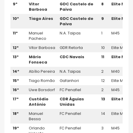
9º
Vitor
GDC Castelo de
8
Elite M
Barbosa
Paiva
10º
Tiago Aires
GDC Castelo de
9
Elite M
Paiva
11º
Manuel
N.A. Taipas
1
M45
Pacheco
12º
Vitor Barbosa
GDR Retorta
10
Elite M
13º
Mário
CDC Navais
11
Elite M
Fonseca
14º
Abílio Pereira
N.A. Taipas
2
M40
15º
Tiago Romão
Gafanhori
12
Elite M
16º
Uwe Borsdorf
FC Penafiel
2
M45
17º
Custódio
CDR Á
guias
13
Elite M
António
Unida
s
18º
Manuel
FC Penafiel
14
Elite M
Bessa
19º
Orlando
FC Penafiel
3
M45