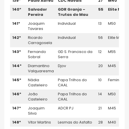
139º
Paulo Abreu
CDC Navais
27
M40
140º
Salvador
GDR Granja –
55
Elite M
Pereira
Trutas do Mau
141º
Joaquim
Individual
13
M50
Tavares
142º
Ricardo
Individual
56
Elite M
Carragosela
143º
Fernando
GD S. Francisco da
12
M55
Sobral
Serra
144º
Diamantino
Djov
20
M45
Valquaresma
145º
Nádia
Papa Trilhos do
10
Feminino
Casteleiro
CAAL
146º
João
Papa Trilhos do
14
M50
Casteleiro
CAAL
147º
Joaquim
ADCR PJ
21
M45
Silva
148º
Vitor Martins
Lesmas do Asfalto
28
M40