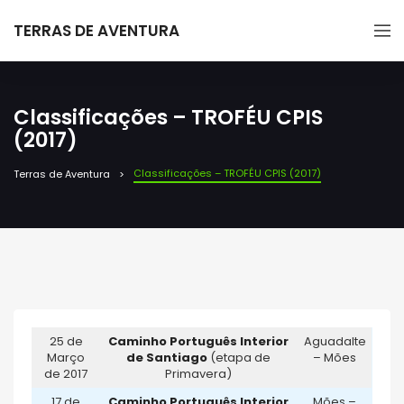
TERRAS DE AVENTURA
Classificações – TROFÉU CPIS
(2017)
Classificações – TROFÉU CPIS (2017)
Terras de Aventura
25 de
Caminho Português Interior
Aguadalte
Março
de Santiago
(etapa de
– Mões
de 2017
Primavera)
17 de
Caminho Português Interior
Mões –