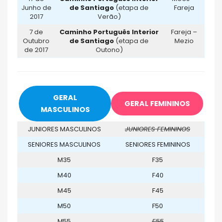
Junho de
de Santiago
(etapa de
Fareja
2017
Verão)
7 de
Caminho Português Interior
Fareja –
Outubro
de Santiago
(etapa de
Mezio
de 2017
Outono)
GERAL
GERAL FEMININOS
MASCULINOS
JUNIORES MASCULINOS
JUNIORES FEMININOS
SENIORES MASCULINOS
SENIORES FEMININOS
M35
F35
M40
F40
M45
F45
M50
F50
M55
F55