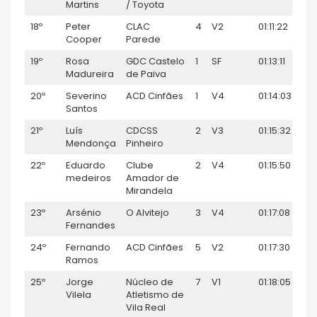
Martins
/ Toyota
18º
Peter
CLAC
4
V2
01:11:22
8
Cooper
Parede
19º
Rosa
GDC Castelo
1
SF
01:13:11
3
Madureira
de Paiva
20º
Severino
ACD Cinfães
1
V4
01:14:03
7
Santos
21º
Luís
CDCSS
2
V3
01:15:32
6
Mendonça
Pinheiro
22º
Eduardo
Clube
2
V4
01:15:50
5
medeiros
Amador de
Mirandela
23º
Arsénio
O Alvitejo
3
V4
01:17:08
4
Fernandes
24º
Fernando
ACD Cinfães
5
V2
01:17:30
3
Ramos
25º
Jorge
Núcleo de
7
V1
01:18:05
2
Vilela
Atletismo de
Vila Real