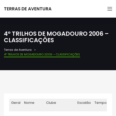
TERRAS DE AVENTURA
4º TRILHOS DE MOGADOURO 2006 –
CLASSIFICAÇÕES
Terras de Aventura
4º TRILHOS DE MOGADOURO 2006 – CLASSIFICAÇÕES
Geral
Nome
Clube
Escalão
Tempo
Ci
Ge