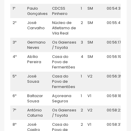
1º
Paulo
CDCSS
1
SM
00:54:30
3
Gonçalves
Pinheiro
2º
José
Núcleo de
2
SM
00:55:41
2
Carvalho
Atletismo de
Vila Real
3º
Germano
Os Gaienses
3
SM
00:56:17
2
Neves
/ Toyota
4º
Abílio
Casa do
4
SM
00:56:19
2
Pereira
Povo de
Fermentões
5º
José
Casa do
1
V2
00:56:35
21
Sousa
Povo de
Fermentões
6º
Baltazar
Açoreana
1
V1
00:58:18
2
Sousa
Seguros
7º
António
Os Gaienses
2
V2
00:58:22
19
Caturna
/ Toyota
8º
José
Casa do
2
V1
00:58:31
18
Castro
Povo de