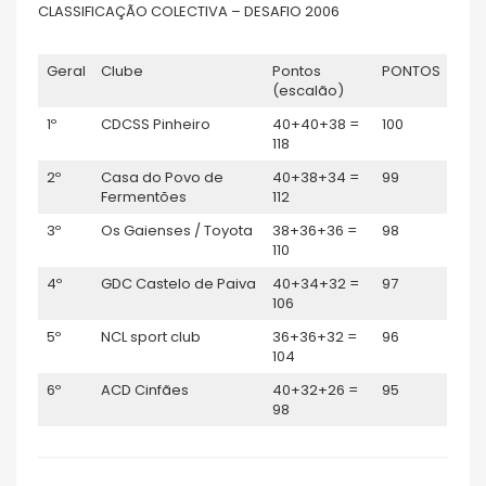
CLASSIFICAÇÃO COLECTIVA – DESAFIO 2006
Geral
Clube
Pontos
PONTOS
(escalão)
1º
CDCSS Pinheiro
40+40+38 =
100
118
2º
Casa do Povo de
40+38+34 =
99
Fermentões
112
3º
Os Gaienses / Toyota
38+36+36 =
98
110
4º
GDC Castelo de Paiva
40+34+32 =
97
106
5º
NCL sport club
36+36+32 =
96
104
6º
ACD Cinfães
40+32+26 =
95
98