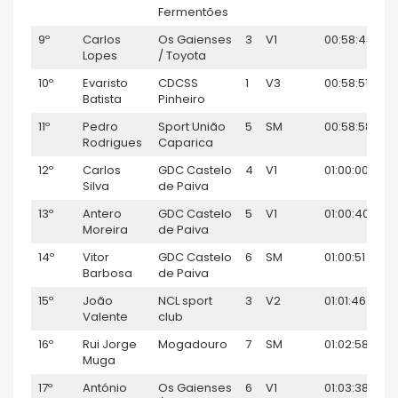
Fermentões
9º
Carlos
Os Gaienses
3
V1
00:58:43
17
Lopes
/ Toyota
10º
Evaristo
CDCSS
1
V3
00:58:51
16
Batista
Pinheiro
11º
Pedro
Sport União
5
SM
00:58:58
15
Rodrigues
Caparica
12º
Carlos
GDC Castelo
4
V1
01:00:00
14
Silva
de Paiva
13º
Antero
GDC Castelo
5
V1
01:00:40
13
Moreira
de Paiva
14º
Vitor
GDC Castelo
6
SM
01:00:51
12
Barbosa
de Paiva
15º
João
NCL sport
3
V2
01:01:46
11
Valente
club
16º
Rui Jorge
Mogadouro
7
SM
01:02:58
10
Muga
17º
António
Os Gaienses
6
V1
01:03:38
9