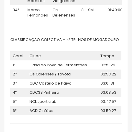
Moreiras
Vidigalense
34º
Marco
Os
8
SM
01:40:00
1
Fernandes
Belenenses
CLASSIFICAÇÃO COLECTIVA – 4º TRILHOS DE MOGADOURO
Geral
Clube
Tempo
1º
Casa do Povo de Fermentões
02:51:25
2º
Os Gaienses / Toyota
02:53:22
3º
GDC Castelo de Paiva
03:01:31
4º
CDCSS Pinheiro
03:08:53
5º
NCL sport club
03:47:57
6º
ACD Cinfães
03:50:27