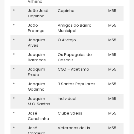
Vilhena
*
João José
Capinha
M55
–
Capinha
*
João
Amigos do Bairro
M55
–
Proença
Municipal
*
Joaquim
O Alvitejo
M55
–
Alves
*
Joaquim
Os Papagaios de
M55
–
Barrocas
Cascais
*
Joaquim
CGD – Atletismo
M55
–
Frade
*
Joaquim
3 Santos Populares
M55
–
Godinho
*
Joaquim
Individual
M55
–
M.C. Santos
*
José
Clube Stress
M55
–
Conchinha
*
José
Veteranos do Lis
M55
–
Cordeiro