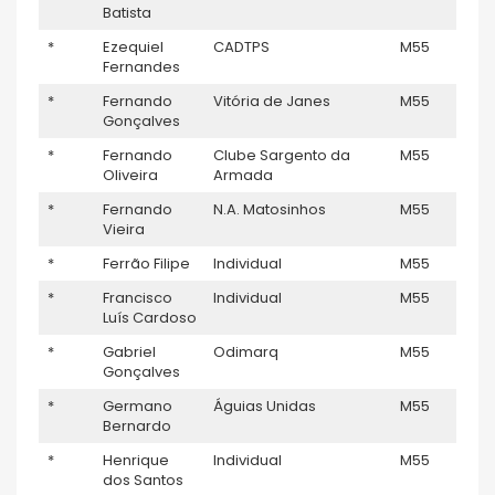
Batista
*
Ezequiel
CADTPS
M55
–
Fernandes
*
Fernando
Vitória de Janes
M55
–
Gonçalves
*
Fernando
Clube Sargento da
M55
–
Oliveira
Armada
*
Fernando
N.A. Matosinhos
M55
–
Vieira
*
Ferrão Filipe
Individual
M55
–
*
Francisco
Individual
M55
–
Luís Cardoso
*
Gabriel
Odimarq
M55
–
Gonçalves
*
Germano
Águias Unidas
M55
–
Bernardo
*
Henrique
Individual
M55
–
dos Santos