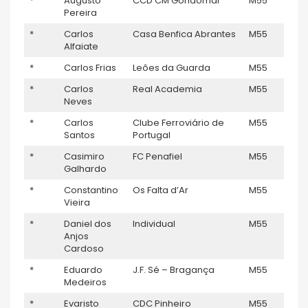
*
Augusto
CCD CM Gondomar
M55
13
Pereira
*
Carlos
Casa Benfica Abrantes
M55
–
Alfaiate
*
Carlos Frias
Leões da Guarda
M55
–
*
Carlos
Real Academia
M55
–
Neves
*
Carlos
Clube Ferroviário de
M55
–
Santos
Portugal
*
Casimiro
FC Penafiel
M55
30
Galhardo
*
Constantino
Os Falta d’Ar
M55
–
Vieira
*
Daniel dos
Individual
M55
4
Anjos
Cardoso
*
Eduardo
J.F. Sé – Bragança
M55
7
Medeiros
*
Evaristo
CDC Pinheiro
M55
–