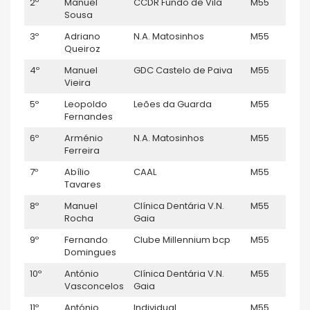
2º
Manuel
CCDR Fundo de Vila
M55
–
Sousa
3º
Adriano
N.A. Matosinhos
M55
20
Queiroz
4º
Manuel
GDC Castelo de Paiva
M55
–
Vieira
5º
Leopoldo
Leões da Guarda
M55
–
Fernandes
6º
Arménio
N.A. Matosinhos
M55
–
Ferreira
7º
Abílio
CAAL
M55
–
Tavares
8º
Manuel
Clínica Dentária V.N.
M55
9
Rocha
Gaia
9º
Fernando
Clube Millennium bcp
M55
–
Domingues
10º
António
Clínica Dentária V.N.
M55
6
Vasconcelos
Gaia
11º
António
Individual
M55
5