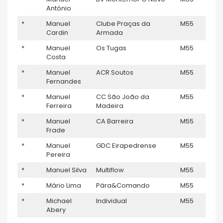
António
*
Manuel
Clube Praças da
M55
–
Cardin
Armada
*
Manuel
Os Tugas
M55
–
Costa
*
Manuel
ACR Soutos
M55
–
Fernandes
*
Manuel
CC São João da
M55
–
Ferreira
Madeira
*
Manuel
CA Barreira
M55
–
Frade
*
Manuel
GDC Eirapedrense
M55
–
Pereira
*
Manuel Silva
Multiflow
M55
–
*
Mário Lima
Pára&Comando
M55
–
*
Michael
Individual
M55
–
Abery