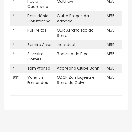
*
Paulo
Multiflow
M55
–
Quaresma
*
Possidónio
Clube Praças da
M55
–
Constantino
Armada
*
Rui Freitas
GDR S.Francisco da
M55
–
Serra
*
Semiro Alves
Individual
M55
–
*
Silvestre
Boavista do Pico
M55
–
Gomes
*
Tam Afonso
Açoreana Clube Banif
M55
–
83º
Valentim
GDCR Zambujeira e
M55
–
Fernandes
Serra do Calvo