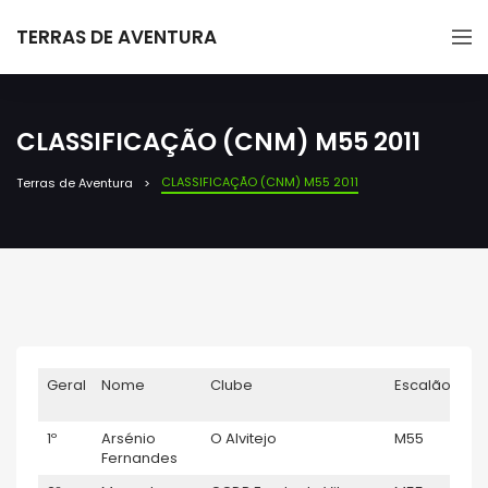
TERRAS DE AVENTURA
CLASSIFICAÇÃO (CNM) M55 2011
CLASSIFICAÇÃO (CNM) M55 2011
Terras de Aventura
Geral
Nome
Clube
Escalão
mo
1º
Arsénio
O Alvitejo
M55
22
Fernandes