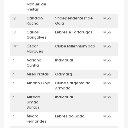
Manuel de
Freitas
12º
Cândido
“Independentes” de
M55
–
Rocha
Gaia
13º
Carlos
Lebres e Tartarugas
M55
–
Gonçalves
14º
Óscar
Clube Millennium bcp
M55
–
Marques
*
Adriano
Individual
M55
–
Cunha
*
Aires Pratas
Odimarq
M55
–
*
Albano Ginja
Clube Sargento da
M55
–
Armada
*
Alfredo
Individual
M55
–
Simão
Santos
*
Álvaro
Lebres do Sado
M55
–
Fernandes