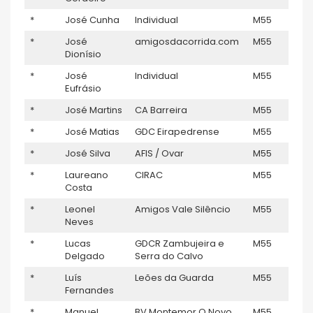
*
José Cunha
Individual
M55
–
*
José
amigosdacorrida.com
M55
–
Dionísio
*
José
Individual
M55
8
Eufrásio
*
José Martins
CA Barreira
M55
–
*
José Matias
GDC Eirapedrense
M55
–
*
José Silva
AFIS / Ovar
M55
–
*
Laureano
CIRAC
M55
–
Costa
*
Leonel
Amigos Vale Silêncio
M55
–
Neves
*
Lucas
GDCR Zambujeira e
M55
–
Delgado
Serra do Calvo
*
Luís
Leões da Guarda
M55
–
Fernandes
*
Manuel
BV Montemor O Novo
M55
–