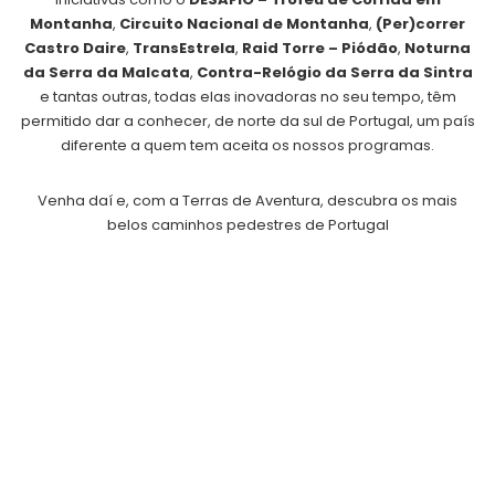
Montanha
,
Circuito Nacional de Montanha
,
(Per)correr
Castro Daire
,
TransEstrela
,
Raid Torre – Piódão
,
Noturna
da Serra da Malcata
,
Contra-Relógio da Serra da Sintra
e tantas outras, todas elas inovadoras no seu tempo, têm
permitido dar a conhecer, de norte da sul de Portugal, um país
diferente a quem tem aceita os nossos programas.
Venha daí e, com a Terras de Aventura, descubra os mais
belos caminhos pedestres de Portugal