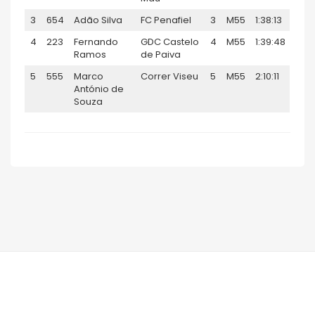
3
654
Adão Silva
FC Penafiel
3
M55
1:38:13
4
223
Fernando
GDC Castelo
4
M55
1:39:48
Ramos
de Paiva
5
555
Marco
Correr Viseu
5
M55
2:10:11
António de
Souza