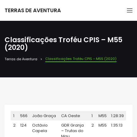
TERRAS DE AVENTURA
Classificações Troféu CPIS – M55
(2020)
Classificações Troféu CPIS – M55 (2020)
Terras de Aventura
1
566
João Graça
CA Oeste
1
M55
1:28:39
2
124
Octávio
GDR Granja
2
M55
1:35:13
Capela
– Trutas do
Mau