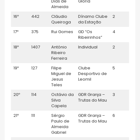
Dias de
Glória
Almeida
16º
442
Cláudio
Dínamo Clube
2
M50
Queiroga
da Estação
17º
375
Rui Gomes
GD “Os
4
M45
Ribeirinhos”
18º
1407
António
Individual
2
M55
Ribeiro
Ferreira
19º
127
Filipe
Clube
5
M35
Miguel de
Desportivo de
Jesus
Leomil
Teles
20º
114
Octávio da
GDR Granja –
3
M55
Silva
Trutas do Mau
Capela
21º
111
Sérgio
GDR Granja –
6
M35
Paulo de
Trutas do Mau
Almeida
Gabriel