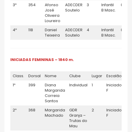
3º
354
Afonso
ADECDER
3
Infantil
0:04:
José
Soutelo
B Masc.
Oliveira
Loureiro
4º
118
Daniel
ADECDER
4
Infantil
0:05:
Teixeira
Soutelo
B Masc.
INICIADAS FEMININAS – 1840 m.
Class.
Dorsal
Nome
Clube
Lugar
Escalão
TE
1º
399
Diana
Individual
1
Iniciado
0:0
Margarida
F
Correia
Santos
2º
368
Margarida
GDR
2
Iniciado
0:1
Machado
Granja –
F
Trutas do
Mau