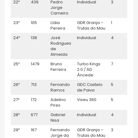
22º
439
Pedro
Individual
3
Séni
Jorge
Carneiro
23º
105
Lídia
GDR Granja –
1
F50
Pereira
Trutas do Mau
24º
138
José
Individual
4
M55
Rodrigues
de
Almeida
25º
1479
Bruno
Turbo Kings
7
M35
Ferreira
2.0 / AD
Âncede
26º
713
Fernando
GDC Castelo
5
M55
Ramos
de Paiva
27º
172
Adelino
Viseu 360
5
M45
Pires
28º
677
Gabriel
Individual
4
M40
Nisa
29º
167
Fernando
GDR Granja –
3
M50
Jorge da
Trutas do Mau