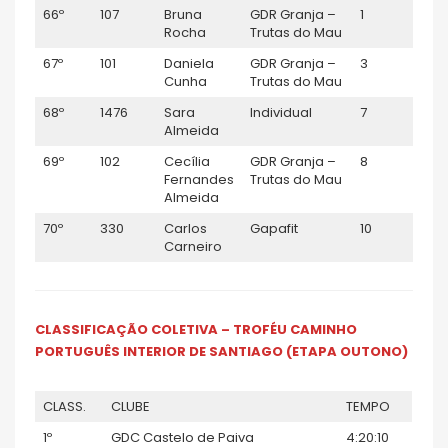
66º
107
Bruna
GDR Granja –
1
Júnio
Rocha
Trutas do Mau
67º
101
Daniela
GDR Granja –
3
F35
Cunha
Trutas do Mau
68º
1476
Sara
Individual
7
F40
Almeida
69º
102
Cecília
GDR Granja –
8
F40
Fernandes
Trutas do Mau
Almeida
70º
330
Carlos
Gapafit
10
M35
Carneiro
CLASSIFICAÇÃO COLETIVA – TROFÉU CAMINHO
PORTUGUÊS INTERIOR DE SANTIAGO (ETAPA OUTONO)
CLASS.
CLUBE
TEMPO
1º
GDC Castelo de Paiva
4:20:10