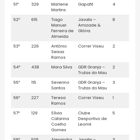
51º
329
Marlene
Gapafit
4
F40
Martins
52º
615
Tiago
Javalis –
8
Séni
Manuel
Amizade &
Ferreira de
Glória
Almeida
53º
226
António
Correr Viseu
2
M60
Seixas
Ramos
54º
438
Mara Silva
GDR Granja –
2
Sénio
Trutas do Mau
55º
115
Severino
GDR Granja –
3
M60
Santos
Trutas do Mau
56º
227
Teresa
Correr Viseu
1
F60
Ramos
57º
129
Sílvia
Clube
5
F40
Catarina
Desportivo de
Coelho
Leomil
Gomes
58º
505
Alexandra
Javalis –
3
Sénio