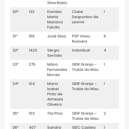
Silva Basto
30º
132
Daniela
Clube
1
Sénio
Marta
Desportivo de
Mariana
Leomil
Falcão
31º
156
José Silva
PSP Viseu
6
M55
Runners
32º
1420
Sérgio
Individual
4
Séni
Serôdio
33º
275
Mário
GDR Granja –
1
M60
Fernandes
Trutas do Mau
Morais
34º
104
Maria
GDR Granja –
1
F40
Isabel
Trutas do Mau
Pinto de
Almeida
Oliveira
35º
103
Tila Pina
GDR Granja –
2
F40
Trutas do Mau
36º
407
Sandra
GDC Castelo
1
F35