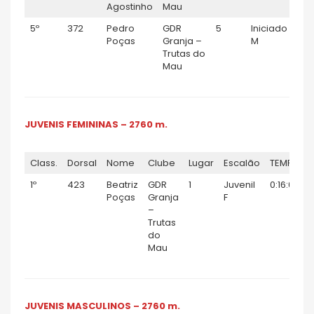
Agostinho
Mau
5º
372
Pedro
GDR
5
Iniciado
0:0
Poças
Granja –
M
Trutas do
Mau
JUVENIS FEMININAS – 2760 m.
Class.
Dorsal
Nome
Clube
Lugar
Escalão
TEMPO
1º
423
Beatriz
GDR
1
Juvenil
0:16:03
Poças
Granja
F
–
Trutas
do
Mau
JUVENIS MASCULINOS – 2760 m.