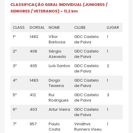
CLASSIFICAÇÃO GERAL INDIVIDUAL (JUNIORES /
SENIORES / VETERANOS) – 11,2 km
CLASS.
DORSAL
NOME
CLUBE
LUGAR
ESC
1º
1482
Vítor
GDC Castelo
1
M35
Barbosa
de Paiva
2º
408
Sérgio
GDC Castelo
1
M40
Azevedo
de Paiva
3º
405
Luís Santos
GDC Castelo
2
M40
de Paiva
4º
1483
Diogo
GDC Castelo
1
Séni
Teixeira
de Paiva
5º
412
Rui
GDC Castelo
3
M40
Rodrigues
de Paiva
6º
403
Artur Vieira
GDC Castelo
1
Júni
de Paiva
7º
957
Paulo
Viriathvs
1
M50
Costa
Runners Viseu