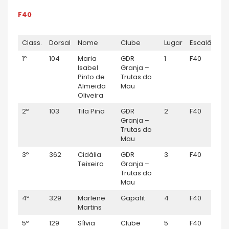
F40
Class.
Dorsal
Nome
Clube
Lugar
Escalão
T
1º
104
Maria
GDR
1
F40
1
Isabel
Granja –
Pinto de
Trutas do
Almeida
Mau
Oliveira
2º
103
Tila Pina
GDR
2
F40
1
Granja –
Trutas do
Mau
3º
362
Cidália
GDR
3
F40
1:
Teixeira
Granja –
Trutas do
Mau
4º
329
Marlene
Gapafit
4
F40
1:
Martins
5º
129
Sílvia
Clube
5
F40
1: