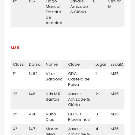
8º
615
Tiago
Javalis –
8
Sénior
1:16
Manuel
Amizade
M
Ferreira
& Glória
de
Almeida
M35
Class.
Dorsal
Nome
Clube
Lugar
Escalão
T
1º
1482
Vítor
GDC
1
M35
0:
Barbosa
Castelo de
Paiva
2º
146
Luís M.R.
Javalis –
2
M35
0:
Santos
Amizade &
Glória
3º
460
Nuno
GD “Os
3
M35
0:
Dias
Ribeirinhos”
4º
147
Marco
Javalis –
4
M35
0:
Silva
Amizade &