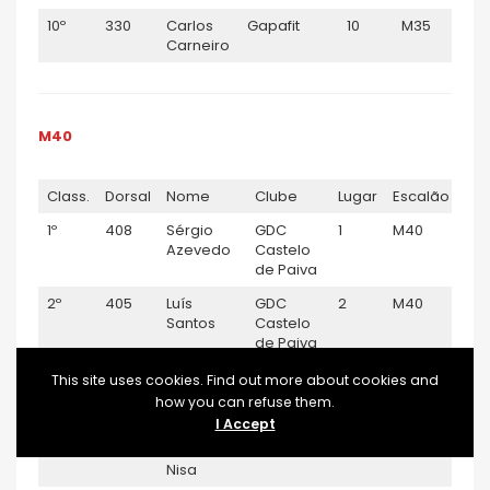
10º
330
Carlos
Gapafit
10
M35
1:3
Carneiro
M40
Class.
Dorsal
Nome
Clube
Lugar
Escalão
TE
1º
408
Sérgio
GDC
1
M40
0:5
Azevedo
Castelo
de Paiva
2º
405
Luís
GDC
2
M40
0:5
Santos
Castelo
de Paiva
3º
412
Rui
GDC
3
M40
0:5
This site uses cookies. Find out more about cookies and
Rodrigues
Castelo
how you can refuse them.
de Paiva
I Accept
4º
677
Gabriel
Individual
4
M40
1:0
Nisa