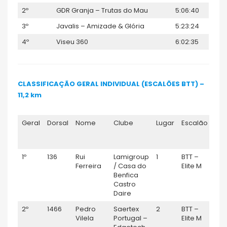
2º
GDR Granja – Trutas do Mau
5:06:40
3º
Javalis – Amizade & Glória
5:23:24
4º
Viseu 360
6:02:35
CLASSIFICAÇÃO GERAL INDIVIDUAL (ESCALÕES BTT) –
11,2 km
Geral
Dorsal
Nome
Clube
Lugar
Escalão
TE
1º
136
Rui
Lamigroup
1
BTT –
0:41
Ferreira
/ Casa do
Elite M
Benfica
Castro
Daire
2º
1466
Pedro
Saertex
2
BTT –
0:4
Vilela
Portugal –
Elite M