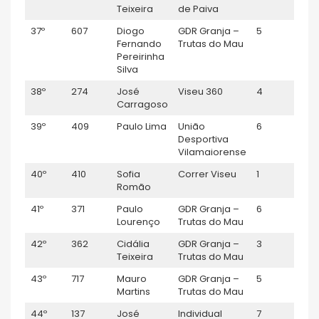
Teixeira
de Paiva
37º
607
Diogo
GDR Granja –
5
Séni
Fernando
Trutas do Mau
Pereirinha
Silva
38º
274
José
Viseu 360
4
M50
Carragoso
39º
409
Paulo Lima
União
6
M45
Desportiva
Vilamaiorense
40º
410
Sofia
Correr Viseu
1
F55
Romão
41º
371
Paulo
GDR Granja –
6
Séni
Lourenço
Trutas do Mau
42º
362
Cidália
GDR Granja –
3
F40
Teixeira
Trutas do Mau
43º
717
Mauro
GDR Granja –
5
M50
Martins
Trutas do Mau
44º
137
José
Individual
7
M45