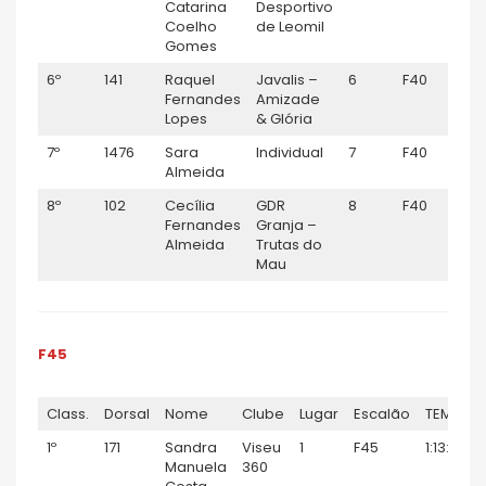
Catarina
Desportivo
Coelho
de Leomil
Gomes
6º
141
Raquel
Javalis –
6
F40
1
Fernandes
Amizade
Lopes
& Glória
7º
1476
Sara
Individual
7
F40
1:
Almeida
8º
102
Cecília
GDR
8
F40
1:
Fernandes
Granja –
Almeida
Trutas do
Mau
F45
Class.
Dorsal
Nome
Clube
Lugar
Escalão
TEMPO
1º
171
Sandra
Viseu
1
F45
1:13:58
Manuela
360