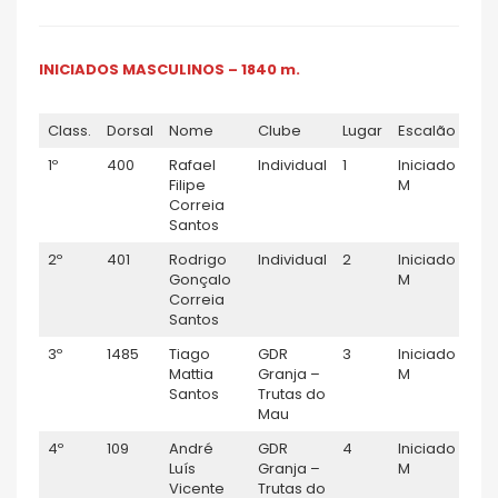
INICIADOS MASCULINOS – 1840 m.
Class.
Dorsal
Nome
Clube
Lugar
Escalão
TE
1º
400
Rafael
Individual
1
Iniciado
0:0
Filipe
M
Correia
Santos
2º
401
Rodrigo
Individual
2
Iniciado
0:0
Gonçalo
M
Correia
Santos
3º
1485
Tiago
GDR
3
Iniciado
0:0
Mattia
Granja –
M
Santos
Trutas do
Mau
4º
109
André
GDR
4
Iniciado
0:0
Luís
Granja –
M
Vicente
Trutas do