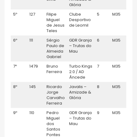
Glória
5º
127
Filipe
Clube
5
M35
1:
Miguel
Desportivo
de Jesus
de Leomil
Teles
6º
111
Sérgio
GDR Granja
6
M35
1:
Paulo de
– Trutas do
Almeida
Mau
Gabriel
7º
1479
Bruno
Turbo Kings
7
M35
1:
Ferreira
2.0 / AD
Âncede
8º
145
Ricardo
Javalis –
8
M35
1:1
Jorge
Amizade &
Carvalho
Glória
Ferreira
9º
110
Pedro
GDR Granja
9
M35
1:
Miguel
– Trutas do
dos
Mau
Santos
Pontes