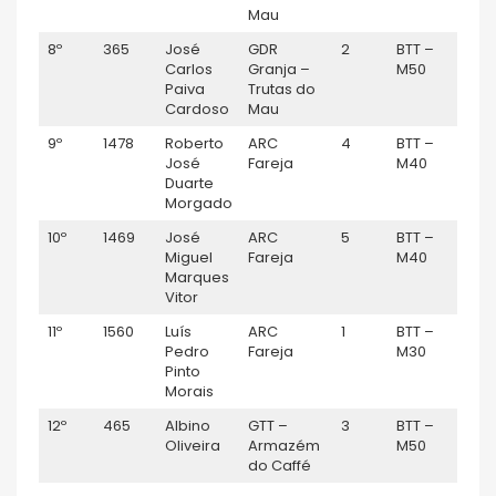
Mau
8º
365
José
GDR
2
BTT –
0:5
Carlos
Granja –
M50
Paiva
Trutas do
Cardoso
Mau
9º
1478
Roberto
ARC
4
BTT –
0:56
José
Fareja
M40
Duarte
Morgado
10º
1469
José
ARC
5
BTT –
0:5
Miguel
Fareja
M40
Marques
Vitor
11º
1560
Luís
ARC
1
BTT –
1:0
Pedro
Fareja
M30
Pinto
Morais
12º
465
Albino
GTT –
3
BTT –
1:2
Oliveira
Armazém
M50
do Caffé