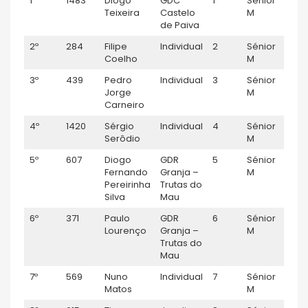
1º
1483
Diogo
GDC
1
Sénior
0:5
Teixeira
Castelo
M
de Paiva
2º
284
Filipe
Individual
2
Sénior
0:5
Coelho
M
3º
439
Pedro
Individual
3
Sénior
1:01
Jorge
M
Carneiro
4º
1420
Sérgio
Individual
4
Sénior
1:07
Serôdio
M
5º
607
Diogo
GDR
5
Sénior
1:0
Fernando
Granja –
M
Pereirinha
Trutas do
Silva
Mau
6º
371
Paulo
GDR
6
Sénior
1:11
Lourenço
Granja –
M
Trutas do
Mau
7º
569
Nuno
Individual
7
Sénior
1:13
Matos
M