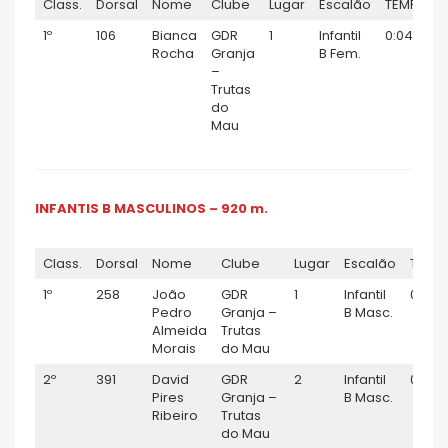
Class.
Dorsal
Nome
Clube
Lugar
Escalão
TEMPO
1º
106
Bianca
GDR
1
Infantil
0:04:07
Rocha
Granja
B Fem.
–
Trutas
do
Mau
INFANTIS B MASCULINOS – 920 m.
Class.
Dorsal
Nome
Clube
Lugar
Escalão
TEMP
1º
258
João
GDR
1
Infantil
0:03:
Pedro
Granja –
B Masc.
Almeida
Trutas
Morais
do Mau
2º
391
David
GDR
2
Infantil
0:03:
Pires
Granja –
B Masc.
Ribeiro
Trutas
do Mau