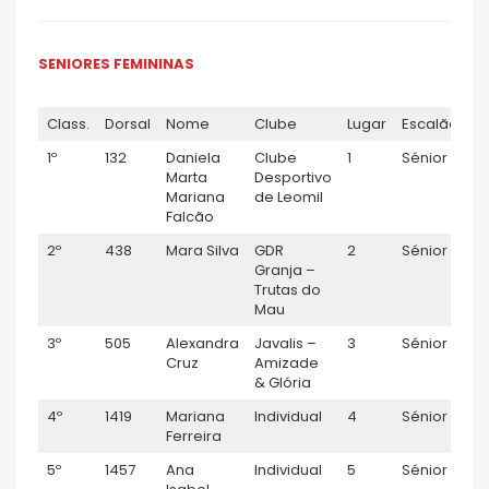
SENIORES FEMININAS
Class.
Dorsal
Nome
Clube
Lugar
Escalão
T
1º
132
Daniela
Clube
1
Sénior F
1:
Marta
Desportivo
Mariana
de Leomil
Falcão
2º
438
Mara Silva
GDR
2
Sénior F
1:
Granja –
Trutas do
Mau
3º
505
Alexandra
Javalis –
3
Sénior F
1:
Cruz
Amizade
& Glória
4º
1419
Mariana
Individual
4
Sénior F
1:
Ferreira
5º
1457
Ana
Individual
5
Sénior F
1: