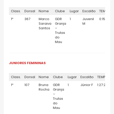
Class.
Dorsal
Nome
Clube
Lugar
Escalão
TEMPO
1º
367
Marco
GDR
1
Juvenil
0:15:03
Saraiva
Granja
M
Santos
–
Trutas
do
Mau
JUNIORES FEMININAS
Class.
Dorsal
Nome
Clube
Lugar
Escalão
TEMPO
1º
107
Bruna
GDR
1
Júnior F
1:27:22
1
Rocha
Granja
–
Trutas
do
Mau