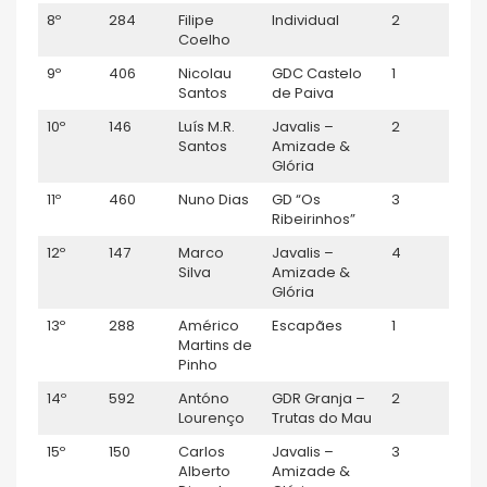
8º
284
Filipe
Individual
2
Séni
Coelho
9º
406
Nicolau
GDC Castelo
1
M55
Santos
de Paiva
10º
146
Luís M.R.
Javalis –
2
M35
Santos
Amizade &
Glória
11º
460
Nuno Dias
GD “Os
3
M35
Ribeirinhos”
12º
147
Marco
Javalis –
4
M35
Silva
Amizade &
Glória
13º
288
Américo
Escapães
1
M45
Martins de
Pinho
14º
592
Antóno
GDR Granja –
2
M45
Lourenço
Trutas do Mau
15º
150
Carlos
Javalis –
3
M45
Alberto
Amizade &