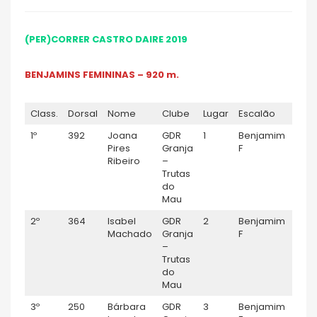
(PER)CORRER CASTRO DAIRE 2019
BENJAMINS FEMININAS – 920 m.
Class.
Dorsal
Nome
Clube
Lugar
Escalão
TEM
1º
392
Joana
GDR
1
Benjamim
0:04:
Pires
Granja
F
Ribeiro
–
Trutas
do
Mau
2º
364
Isabel
GDR
2
Benjamim
0:04
Machado
Granja
F
–
Trutas
do
Mau
3º
250
Bárbara
GDR
3
Benjamim
0:05