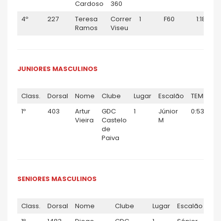
Cardoso
360
4º
227
Teresa
Correr
1
F60
1:18:21
Ramos
Viseu
JUNIORES MASCULINOS
Class.
Dorsal
Nome
Clube
Lugar
Escalão
TEMPO
1º
403
Artur
GDC
1
Júnior
0:53:45
Vieira
Castelo
M
de
Paiva
SENIORES MASCULINOS
Class.
Dorsal
Nome
Clube
Lugar
Escalão
TE