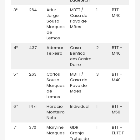
Edaetech
3º
264
Artur
MBTT /
1
BTT –
0:4
Jorge
Casa do
M40
Sousa
Povo de
Marques
Mões
de
Lemos
4º
437
Ademar
Casa
2
BTT –
0:4
Teixeira
Benfica
M40
em Castro
Daire
5º
263
Carlos
MBTT /
3
BTT –
0:4
Sousa
Casa do
M40
Marques
Povo de
de
Mões
Lemos
6º
1471
Horácio
Individual
1
BTT –
0:5
Monteiro
M50
Neto
7º
370
Maryline
GDR
1
BTT –
0:5
Marques
Granja –
ELITE F
Trutas do