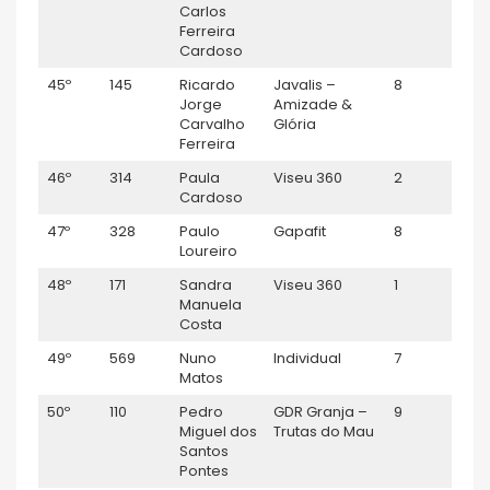
Carlos
Ferreira
Cardoso
45º
145
Ricardo
Javalis –
8
M35
Jorge
Amizade &
Carvalho
Glória
Ferreira
46º
314
Paula
Viseu 360
2
F50
Cardoso
47º
328
Paulo
Gapafit
8
M45
Loureiro
48º
171
Sandra
Viseu 360
1
F45
Manuela
Costa
49º
569
Nuno
Individual
7
Séni
Matos
50º
110
Pedro
GDR Granja –
9
M35
Miguel dos
Trutas do Mau
Santos
Pontes