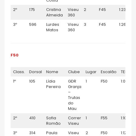
Costa
2º
175
Cristina
Viseu
2
F45
1:23:22
Almeida
360
3º
596
Lurdes
Viseu
3
F45
1:26:08
Matos
360
F50
Class.
Dorsal
Nome
Clube
Lugar
Escalão
TEMPO
1º
105
Lídia
GDR
1
F50
1:02:10
Pereira
Granja
–
Trutas
do
Mau
2º
410
Sofia
Correr
1
F55
1:10:02
Romão
Viseu
3º
314
Paula
Viseu
2
F50
1:12:31