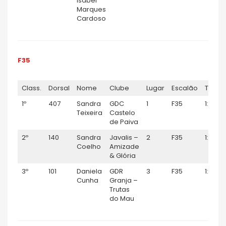
Isabel
Marques
Cardoso
F35
Class.
Dorsal
Nome
Clube
Lugar
Escalão
TEMP
1º
407
Sandra
GDC
1
F35
1:08:36
Teixeira
Castelo
de Paiva
2º
140
Sandra
Javalis –
2
F35
1:26:14
Coelho
Amizade
& Glória
3º
101
Daniela
GDR
3
F35
1:28:41
Cunha
Granja –
Trutas
do Mau