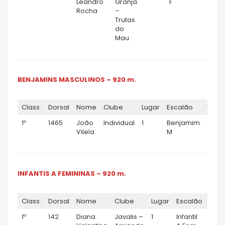
Leandro
Granja
F
Rocha
–
Trutas
do
Mau
BENJAMINS MASCULINOS – 920 m.
Class.
Dorsal
Nome
Clube
Lugar
Escalão
TEMP
1º
1465
João
Individual
1
Benjamim
0:06:
Vilela
M
INFANTIS A FEMININAS – 920 m.
Class.
Dorsal
Nome
Clube
Lugar
Escalão
TEM
1º
142
Diana
Javalis –
1
Infantil
0:04