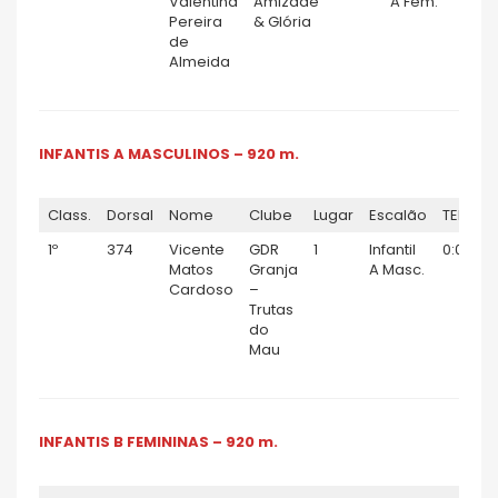
Valentina
Amizade
A Fem.
Pereira
& Glória
de
Almeida
INFANTIS A MASCULINOS – 920 m.
Class.
Dorsal
Nome
Clube
Lugar
Escalão
TEMPO
1º
374
Vicente
GDR
1
Infantil
0:03:49
Matos
Granja
A Masc.
Cardoso
–
Trutas
do
Mau
INFANTIS B FEMININAS – 920 m.