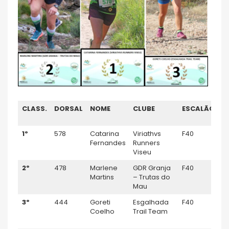
CLASS.
DORSAL
NOME
CLUBE
ESCALÃO
C
M
1º
578
Catarina
Viriathvs
F40
10
Fernandes
Runners
Viseu
2º
478
Marlene
GDR Granja
F40
–
Martins
– Trutas do
Mau
3º
444
Goreti
Esgalhada
F40
–
Coelho
Trail Team