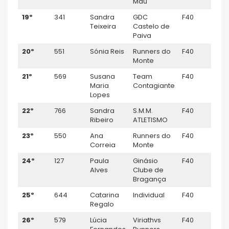
Mau
19º
341
Sandra
GDC
F40
–
Teixeira
Castelo de
Paiva
20º
551
Sónia Reis
Runners do
F40
–
Monte
21º
569
Susana
Team
F40
–
Maria
Contagiante
Lopes
22º
766
Sandra
S.M.M.
F40
–
Ribeiro
ATLETISMO
23º
550
Ana
Runners do
F40
–
Correia
Monte
24º
127
Paula
Ginásio
F40
–
Alves
Clube de
Bragança
25º
644
Catarina
Individual
F40
–
Regalo
26º
579
Lúcia
Viriathvs
F40
–