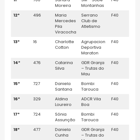
Moreira
Montanhas
12º
496
Maria
Serrano
F40
–
Mercedes
Club de
Pila
Atletismo
Viracocha
13º
16
Charlotte
Agrupacion
F40
–
Cotton
Deportiva
Maraton
14º
476
Catarina
GDR Granja
F40
–
Silva
– Trutas do
Mau
15º
727
Daniela
Bombi
F40
–
Santana
Tarouca
16º
329
Aldina
ADCR Vila
F40
5
Loureiro
Boa
17º
724
Sónia
Bombi
F40
–
Assunção
Tarouca
18º
477
Daniela
GDR Granja
F40
–
Cunha
– Trutas do