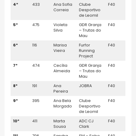
4º
433
Ana Sofia
Clube
F40
9
Correia
Desportivo
de Leomil
5º
475
Violeta
GDR Granja
F40
8
Silva
– Trutas do
Mau
6º
116
Marisa
Furfor
F40
–
Vieira
Running
Project
7º
474
Cecília
GDR Granja
F40
6
Almeida
– Trutas do
Mau
8º
191
Ana
JOBRA
F40
–
Pereira
9º
395
Ana Bela
Clube
F40
7
Morgado
Desportivo
de Leomil
10º
411
Marta
ADC CJ
F40
–
Sousa
Clark
11º
706
Sandra
SM – Sobe
F40
–