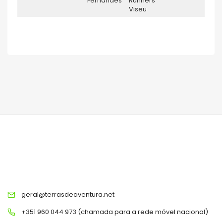
Fernandes
Runners
Viseu
TERRAS DE AVENTURA
geral@terrasdeaventura.net
+351 960 044 973 (chamada para a rede móvel nacional)