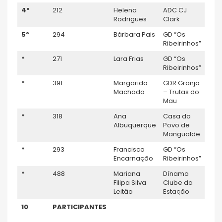
4º
212
Helena
ADC CJ
Juve
Rodrigues
Clark
5º
294
Bárbara Pais
GD “Os
Juve
Ribeirinhos”
*
271
Lara Frias
GD “Os
Juve
Ribeirinhos”
*
391
Margarida
GDR Granja
Juve
Machado
– Trutas do
Mau
*
318
Ana
Casa do
Juve
Albuquerque
Povo de
Mangualde
*
293
Francisca
GD “Os
Juve
Encarnação
Ribeirinhos”
*
488
Mariana
Dínamo
Juve
Filipa Silva
Clube da
Leitão
Estação
10
PARTICIPANTES