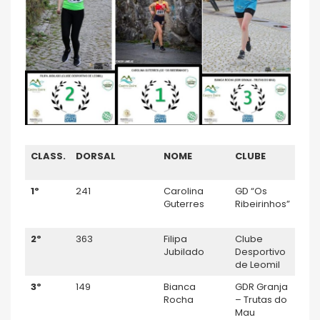
CLASS.
DORSAL
NOME
CLUBE
ESC
1º
241
Carolina
GD “Os
Juve
Guterres
Ribeirinhos”
2º
363
Filipa
Clube
Juve
Jubilado
Desportivo
de Leomil
3º
149
Bianca
GDR Granja
Juve
Rocha
– Trutas do
Mau