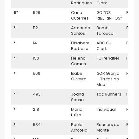
Rodrigues
Clark
5º
526
Carla
GD “OS
F45
Guterres
RIBEIRINHOS”
*
112
Armanda
Bombi
F45
Santos
Tarouca
*
14
Elisabete
ADC CJ
F45
Barbosa
Clark
*
150
Helena
FC Penafiel
F45
Gomes
*
566
Isabel
GDR Granja
F45
Oliveira
– Trutas do
Mau
*
493
Joana
Toc Runners
F45
Sousa
*
218
Maria
Individual
F45
Luísa
*
534
Paula
Runners do
F45
Arroteia
Monte