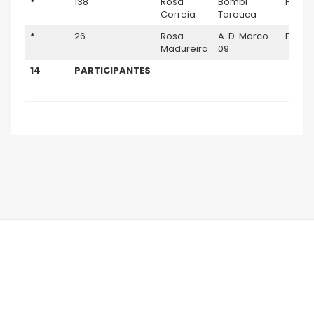
*
138
Rosa
Bombi
F45
Correia
Tarouca
*
26
Rosa
A. D. Marco
F45
Madureira
09
14
PARTICIPANTES
TERRAS DE AVENTURA