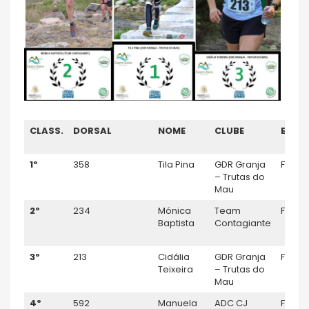
CLASS.
DORSAL
NOME
CLUBE
ESCA
1º
358
Tila Pina
GDR Granja
F45
– Trutas do
Mau
2º
234
Mónica
Team
F45
Baptista
Contagiante
3º
213
Cidália
GDR Granja
F45
Teixeira
– Trutas do
Mau
4º
592
Manuela
ADC CJ
F45