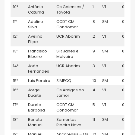
10º
António
Os Gaienses /
1
V1
00:45:
Caturna
Toyota
11º
Adelino
CCDT CM
8
SM
00:45:
Silva
Gondomar
12º
Avelino
UCR Aborim
2
V1
00:45:
Filipe
13º
Francisco
SIR Janes e
9
SM
00:47:
Ribeiro
Malveira
14º
João
UCR Aborim
3
V1
00:47:
Fernandes
15º
Luis Pereira
SIMECQ
10
SM
00:47:
16º
Jorge
Os Amigos do
4
V1
00:47:
Duarte
Jamor
17º
Duarte
CCDT CM
5
V1
00:47:
Barbosa
Gondomar
18º
Renato
Sementes
11
SM
00:47:
Manuel
Ribeira Nova
19º
Manuel
Ancorensis – Os
12
SM
00:47: