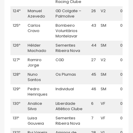
Racing Clube
124º
Manuel
GD Colgate –
26
V2
01:06:
Azevedo
Palmolive
125º
Carlos
Bombeiro
43
SM
01:07:0
Cravo
Voluntários
Montelavar
126º
Hélder
Sementes
44
SM
01:07:
Machado
Ribeira Nova
127º
Ramiro
CGD
27
V2
01:07:1
Jorge
128º
Nuno
Os Plumas
45
SM
01:07:1
Santos
129º
Pedro
Individual
46
SM
01:07:3
Henriques
130º
Analice
Liberdade
6
VF
01:08:
Silva
Atlético Clube
131º
Luisa
Sementes
7
VF
01:08:1
Gouveia
Ribeira Nova
132º
Rui Varela
Amigos de
28
V1
01:08: