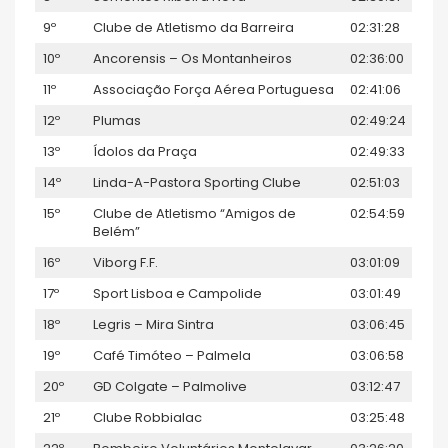
9º
Clube de Atletismo da Barreira
02:31:28
10º
Ancorensis – Os Montanheiros
02:36:00
11º
Associação Força Aérea Portuguesa
02:41:06
12º
Plumas
02:49:24
13º
Ídolos da Praça
02:49:33
14º
Linda-A-Pastora Sporting Clube
02:51:03
15º
Clube de Atletismo “Amigos de
02:54:59
Belém”
16º
Viborg F.F.
03:01:09
17º
Sport Lisboa e Campolide
03:01:49
18º
Legris – Mira Sintra
03:06:45
19º
Café Timóteo – Palmela
03:06:58
20º
GD Colgate – Palmolive
03:12:47
21º
Clube Robbialac
03:25:48