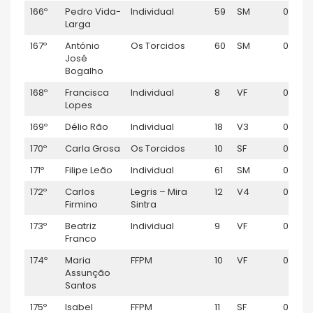
166º
Pedro Vida-
Individual
59
SM
01:16:2
Larga
167º
António
Os Torcidos
60
SM
01:17:5
José
Bogalho
168º
Francisca
Individual
8
VF
01:18:0
Lopes
169º
Délio Rão
Individual
18
V3
01:18:0
170º
Carla Grosa
Os Torcidos
10
SF
01:18:3
171º
Filipe Leão
Individual
61
SM
01:19:5
172º
Carlos
Legris – Mira
12
V4
01:20:3
Firmino
Sintra
173º
Beatriz
Individual
9
VF
01:24:
Franco
174º
Maria
FFPM
10
VF
01:34:
Assunção
Santos
175º
Isabel
FFPM
11
SF
01:34: