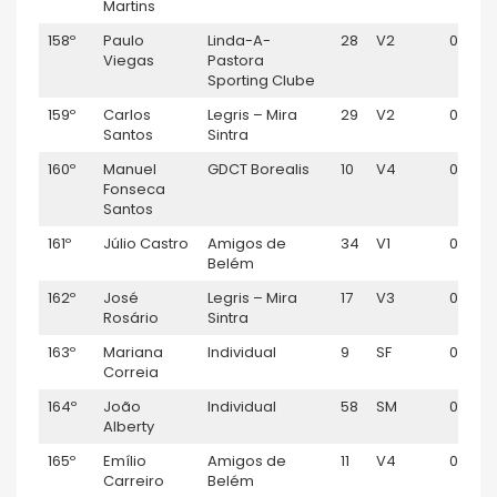
Martins
158º
Paulo
Linda-A-
28
V2
01:14:3
Viegas
Pastora
Sporting Clube
159º
Carlos
Legris – Mira
29
V2
01:14:51
Santos
Sintra
160º
Manuel
GDCT Borealis
10
V4
01:14:5
Fonseca
Santos
161º
Júlio Castro
Amigos de
34
V1
01:15:11
Belém
162º
José
Legris – Mira
17
V3
01:15:2
Rosário
Sintra
163º
Mariana
Individual
9
SF
01:15:41
Correia
164º
João
Individual
58
SM
01:15:4
Alberty
165º
Emílio
Amigos de
11
V4
01:15:5
Carreiro
Belém