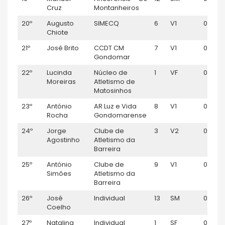
Cruz
Montanheiros
20º
Augusto
SIMECQ
6
V1
00:48:
Chiote
21º
José Brito
CCDT CM
7
V1
00:48:
Gondomar
22º
Lucinda
Núcleo de
1
VF
00:49:
Moreiras
Atletismo de
Matosinhos
23º
António
AR Luz e Vida
8
V1
00:49:
Rocha
Gondomarense
24º
Jorge
Clube de
3
V2
00:49:
Agostinho
Atletismo da
Barreira
25º
António
Clube de
9
V1
00:49:
Simões
Atletismo da
Barreira
26º
José
Individual
13
SM
00:50:
Coelho
27º
Natalina
Individual
1
SF
00:50: