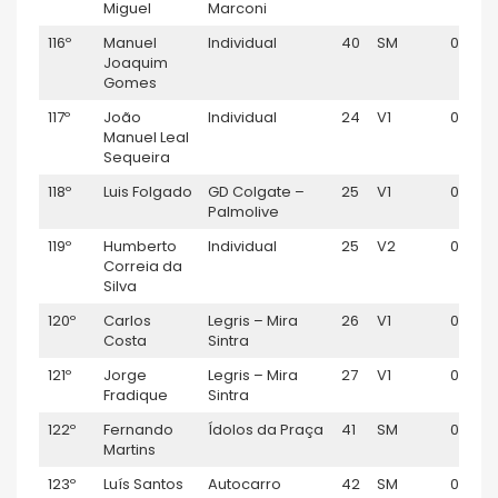
Miguel
Marconi
116º
Manuel
Individual
40
SM
01:05:
Joaquim
Gomes
117º
João
Individual
24
V1
01:05:
Manuel Leal
Sequeira
118º
Luis Folgado
GD Colgate –
25
V1
01:05:
Palmolive
119º
Humberto
Individual
25
V2
01:05:
Correia da
Silva
120º
Carlos
Legris – Mira
26
V1
01:05:
Costa
Sintra
121º
Jorge
Legris – Mira
27
V1
01:05:
Fradique
Sintra
122º
Fernando
Ídolos da Praça
41
SM
01:06:
Martins
123º
Luís Santos
Autocarro
42
SM
01:06: