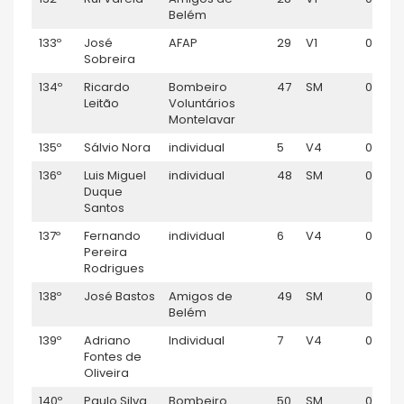
Belém
133º
José
AFAP
29
V1
01:08:
Sobreira
134º
Ricardo
Bombeiro
47
SM
01:09:
Leitão
Voluntários
Montelavar
135º
Sálvio Nora
individual
5
V4
01:09:1
136º
Luis Miguel
individual
48
SM
01:09:
Duque
Santos
137º
Fernando
individual
6
V4
01:09:
Pereira
Rodrigues
138º
José Bastos
Amigos de
49
SM
01:10:0
Belém
139º
Adriano
Individual
7
V4
01:10:0
Fontes de
Oliveira
140º
Paulo Silva
Bombeiro
50
SM
01:10:13