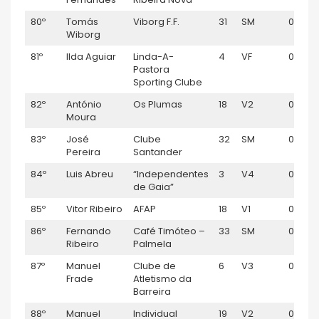
80º
Tomás
Viborg F.F.
31
SM
00:59:
Wiborg
81º
Ilda Aguiar
Linda-A-
4
VF
00:59:
Pastora
Sporting Clube
82º
António
Os Plumas
18
V2
00:59:
Moura
83º
José
Clube
32
SM
00:59:
Pereira
Santander
84º
Luis Abreu
“Independentes
3
V4
00:59:
de Gaia”
85º
Vitor Ribeiro
AFAP
18
V1
00:59:
86º
Fernando
Café Timóteo –
33
SM
00:59:
Ribeiro
Palmela
87º
Manuel
Clube de
6
V3
00:59:
Frade
Atletismo da
Barreira
88º
Manuel
Individual
19
V2
00:59: