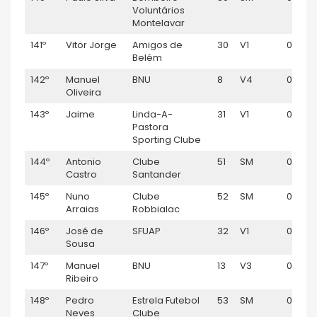
Voluntários
Montelavar
141º
Vitor Jorge
Amigos de
30
V1
01:10:2
Belém
142º
Manuel
BNU
8
V4
01:10:4
Oliveira
143º
Jaime
Linda-A-
31
V1
01:10:5
Pastora
Sporting Clube
144º
Antonio
Clube
51
SM
01:10:51
Castro
Santander
145º
Nuno
Clube
52
SM
01:10:5
Arraias
Robbialac
146º
José de
SFUAP
32
V1
01:10:5
Sousa
147º
Manuel
BNU
13
V3
01:10:5
Ribeiro
148º
Pedro
Estrela Futebol
53
SM
01:11:04
Neves
Clube