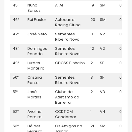
45º
Nuno
AFAP
19
SM
00:52:
Santos
46º
Rui Pastor
Autocarro
20
SM
00:52:
Racing Clube
47º
José Neto
Sementes
11
V2
00:53:
Ribeira Nova
48º
Domingos
Sementes
12
V2
00:53:
Penedo
Ribeira Nova
49º
Lurdes
CDCSS Pinheiro
2
SF
00:53:
Monteiro
50º
Cristina
Sementes
3
SF
00:53:
Ponte
Ribeira Nova
51º
José
Clube de
2
V3
00:53:
Martins
Atletismo da
Barreira
52º
Avelino
CCDT CM
1
V4
00:53:
Pereira
Gondomar
53º
Hélder
Os Amigos do
21
SM
00:53:
Ferreira
Jamor