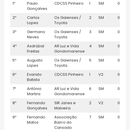
1º
Paulo
CDCSS Pinheiro
1
SM
00:42:
Gonçalves
2º
Carlos
Os Gaienses /
2
SM
00:42:
Lopes
Toyota
3º
Germano
Os Gaienses /
3
SM
00:42:
Neves
Toyota
4º
Asdrúbal
AR Luz e Vida
4
SM
00:42:
Freitas
Gondomarense
5º
Augusto
Os Gaienses /
5
SM
00:43:1
Lopes
Toyota
6º
Evaristo
CDCSS Pinheiro
1
V2
00:43:
Batista
7º
António
AR Luz e Vida
6
SM
00:43:
Martins
Gondomarense
8º
Fernando
SIR Janes e
2
V2
00:44:
Gonçalves
Malveira
9º
Fernando
Associação
7
SM
00:44:
Matos
Bairro do
Cansado