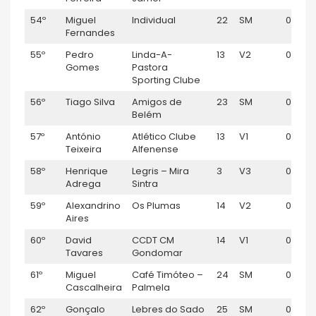
54º
Miguel
Individual
22
SM
00:53:
Fernandes
55º
Pedro
Linda-A-
13
V2
00:53:
Gomes
Pastora
Sporting Clube
56º
Tiago Silva
Amigos de
23
SM
00:54:
Belém
57º
António
Atlético Clube
13
V1
00:54:
Teixeira
Alfenense
58º
Henrique
Legris – Mira
3
V3
00:55:
Adrega
Sintra
59º
Alexandrino
Os Plumas
14
V2
00:55:
Aires
60º
David
CCDT CM
14
V1
00:55:
Tavares
Gondomar
61º
Miguel
Café Timóteo –
24
SM
00:55:
Cascalheira
Palmela
62º
Gonçalo
Lebres do Sado
25
SM
00:56: