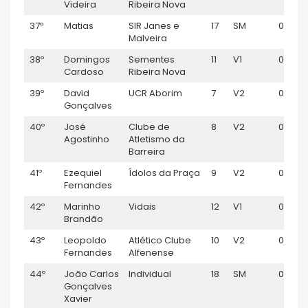
Videira
Ribeira Nova
37º
Matias
SIR Janes e
17
SM
00:51:4
Malveira
38º
Domingos
Sementes
11
V1
00:51:
Cardoso
Ribeira Nova
39º
David
UCR Aborim
7
V2
00:52:
Gonçalves
40º
José
Clube de
8
V2
00:52:
Agostinho
Atletismo da
Barreira
41º
Ezequiel
Ídolos da Praça
9
V2
00:52:
Fernandes
42º
Marinho
Vidais
12
V1
00:52:
Brandão
43º
Leopoldo
Atlético Clube
10
V2
00:52:
Fernandes
Alfenense
44º
João Carlos
Individual
18
SM
00:52:
Gonçalves
Xavier