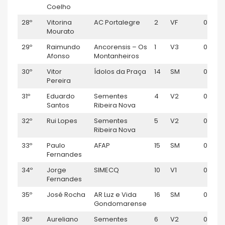
Coelho
28º
Vitorina
AC Portalegre
2
VF
00:50:
Mourato
29º
Raimundo
Ancorensis – Os
1
V3
00:50:
Afonso
Montanheiros
30º
Vitor
Ídolos da Praça
14
SM
00:51:0
Pereira
31º
Eduardo
Sementes
4
V2
00:51:
Santos
Ribeira Nova
32º
Rui Lopes
Sementes
5
V2
00:51:2
Ribeira Nova
33º
Paulo
AFAP
15
SM
00:51:
Fernandes
34º
Jorge
SIMECQ
10
V1
00:51:2
Fernandes
35º
José Rocha
AR Luz e Vida
16
SM
00:51:3
Gondomarense
36º
Aureliano
Sementes
6
V2
00:51: