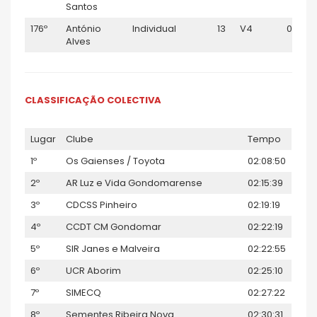
Santos
176º
António
Individual
13
V4
01:35:
Alves
CLASSIFICAÇÃO COLECTIVA
Lugar
Clube
Tempo
1º
Os Gaienses / Toyota
02:08:50
2º
AR Luz e Vida Gondomarense
02:15:39
3º
CDCSS Pinheiro
02:19:19
4º
CCDT CM Gondomar
02:22:19
5º
SIR Janes e Malveira
02:22:55
6º
UCR Aborim
02:25:10
7º
SIMECQ
02:27:22
8º
Sementes Ribeira Nova
02:30:31