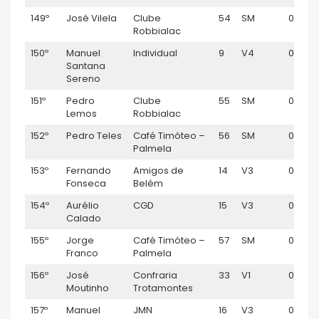
149º
José Vilela
Clube
54
SM
01:11:17
Robbialac
150º
Manuel
Individual
9
V4
01:11:49
Santana
Sereno
151º
Pedro
Clube
55
SM
01:11:51
Lemos
Robbialac
152º
Pedro Teles
Café Timóteo –
56
SM
01:11:52
Palmela
153º
Fernando
Amigos de
14
V3
01:12:2
Fonseca
Belém
154º
Aurélio
CGD
15
V3
01:12:4
Calado
155º
Jorge
Café Timóteo –
57
SM
01:12:4
Franco
Palmela
156º
José
Confraria
33
V1
01:13:13
Moutinho
Trotamontes
157º
Manuel
JMN
16
V3
01:14:15