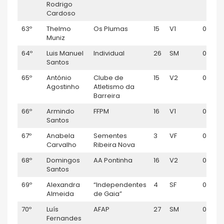
Rodrigo
Cardoso
63º
Thelmo
Os Plumas
15
V1
00:56:
Muniz
64º
Luis Manuel
Individual
26
SM
00:56:
Santos
65º
António
Clube de
15
V2
00:56:
Agostinho
Atletismo da
Barreira
66º
Armindo
FFPM
16
V1
00:56:
Santos
67º
Anabela
Sementes
3
VF
00:56:
Carvalho
Ribeira Nova
68º
Domingos
AA Pontinha
16
V2
00:56:
Santos
69º
Alexandra
“Independentes
4
SF
00:57:
Almeida
de Gaia”
70º
Luís
AFAP
27
SM
00:57:0
Fernandes