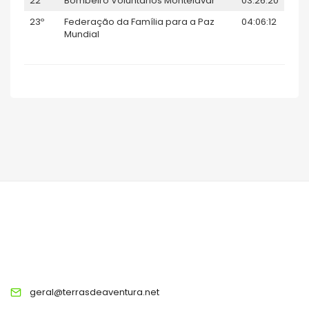
22º
Bombeiro Voluntários Montelavar
03:26:20
23º
Federação da Família para a Paz
04:06:12
Mundial
TERRAS DE AVENTURA
geral@terrasdeaventura.net