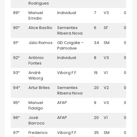
Rodrigues
89º
Manuel
Individual
7
V3
00:59:
Emidio
90º
Alice Basílio
Sementes
6
SF
01:00:
Ribeira Nova
91º
Júlio Ramos
GD Colgate –
34
SM
01:00:2
Palmolive
92º
António
Individual
8
V3
01:00:
Fontes
93º
André
Viborg F.F.
19
V1
01:00:
Wiborg
94º
Artur Brites
Sementes
20
V2
01:00:
Ribeira Nova
95º
Manuel
AFAP
9
V3
01:00:5
Fidalgo
96º
José
AFAP
20
V1
01:00:
Barroco
97º
Frederico
Viborg F.F.
35
SM
01:01:31