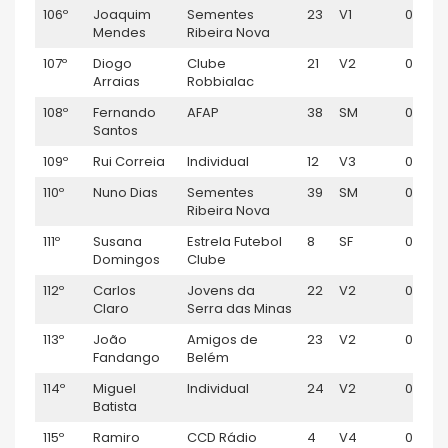
106º
Joaquim
Sementes
23
V1
01:03:
Mendes
Ribeira Nova
107º
Diogo
Clube
21
V2
01:03:3
Arraias
Robbialac
108º
Fernando
AFAP
38
SM
01:04:1
Santos
109º
Rui Correia
Individual
12
V3
01:04:
110º
Nuno Dias
Sementes
39
SM
01:04:
Ribeira Nova
111º
Susana
Estrela Futebol
8
SF
01:04:
Domingos
Clube
112º
Carlos
Jovens da
22
V2
01:04:
Claro
Serra das Minas
113º
João
Amigos de
23
V2
01:05:0
Fandango
Belém
114º
Miguel
Individual
24
V2
01:05:1
Batista
115º
Ramiro
CCD Rádio
4
V4
01:05:1