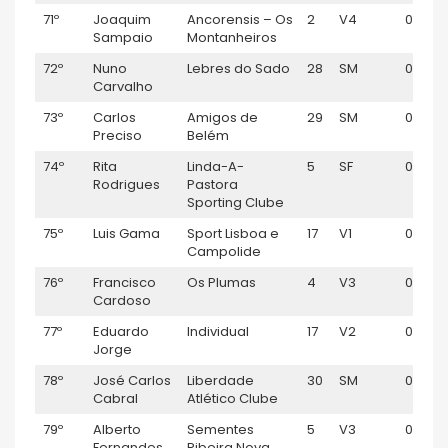
71º
Joaquim
Ancorensis – Os
2
V4
00:57:1
Sampaio
Montanheiros
72º
Nuno
Lebres do Sado
28
SM
00:57:1
Carvalho
73º
Carlos
Amigos de
29
SM
00:57:
Preciso
Belém
74º
Rita
Linda-A-
5
SF
00:57:
Rodrigues
Pastora
Sporting Clube
75º
Luis Gama
Sport Lisboa e
17
V1
00:58:
Campolide
76º
Francisco
Os Plumas
4
V3
00:58:
Cardoso
77º
Eduardo
Individual
17
V2
00:58:
Jorge
78º
José Carlos
Liberdade
30
SM
00:59:
Cabral
Atlético Clube
79º
Alberto
Sementes
5
V3
00:59:
Fernandes
Ribeira Nova