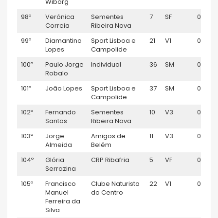
Wiborg
98º
Verónica
Sementes
7
SF
01:01:3
Correia
Ribeira Nova
99º
Diamantino
Sport Lisboa e
21
V1
01:01:4
Lopes
Campolide
100º
Paulo Jorge
Individual
36
SM
01:01:4
Robalo
101º
João Lopes
Sport Lisboa e
37
SM
01:01:5
Campolide
102º
Fernando
Sementes
10
V3
01:02:
Santos
Ribeira Nova
103º
Jorge
Amigos de
11
V3
01:02:
Almeida
Belém
104º
Glória
CRP Ribafria
5
VF
01:02:
Serrazina
105º
Francisco
Clube Naturista
22
V1
01:02:
Manuel
do Centro
Ferreira da
Silva