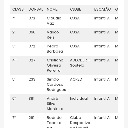
CLASS.
DORSAL
NOME
CLUBE
ESCALÃO
GÉNER
1º
373
Cláudio
CJSA
Infantil A
M
Vaz
2º
366
Vasco
CJSA
Infantil A
M
Reis
3º
372
Pedro
CJSA
Infantil A
M
Barbosa
4º
327
Cristiano
ADECDER –
Infantil A
M
Oliveira
Soutelo
Pereira
5º
233
Simão
ACRED
Infantil A
M
Cardoso
Rodrigues
6º
381
André
Individual
Infantil A
M
Silva
Monteiro
7º
261
Rodrido
Clube
Infantil A
M
Teixeira
Desportivo
da
de Leomil