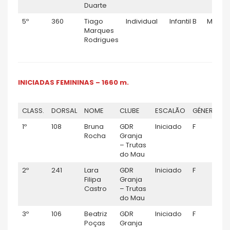
Duarte
5º
360
Tiago
Individual
Infantil B
M
Marques
Rodrigues
INICIADAS FEMININAS – 1660 m.
CLASS.
DORSAL
NOME
CLUBE
ESCALÃO
GÉNERO
1º
108
Bruna
GDR
Iniciado
F
0
Rocha
Granja
– Trutas
do Mau
2º
241
Lara
GDR
Iniciado
F
0
Filipa
Granja
Castro
– Trutas
do Mau
3º
106
Beatriz
GDR
Iniciado
F
0
Poças
Granja