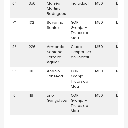
6º
356
Moisés
Individual
M50
M
Martins
Rodrigues
7º
132
Severino
GDR
M50
M
Santos
Granja –
Trutas do
Mau
8º
226
Armando
Clube
M50
M
Santana
Desportivo
Ferreira
de Leomil
Aguiar
9º
101
Acácio
GDR
M50
M
Fonseca
Granja –
Trutas do
Mau
10º
118
Lino
GDR
M50
M
Gonçalves
Granja –
Trutas do
Mau