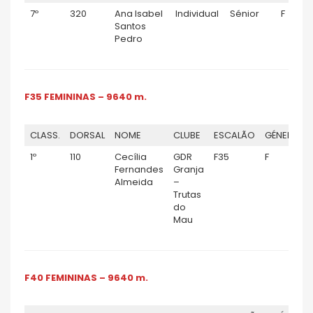
7º
320
Ana Isabel
Individual
Sénior
F
Santos
Pedro
F35 FEMININAS – 9640 m.
CLASS.
DORSAL
NOME
CLUBE
ESCALÃO
GÉNERO
1º
110
Cecília
GDR
F35
F
Fernandes
Granja
Almeida
–
Trutas
do
Mau
F40 FEMININAS – 9640 m.