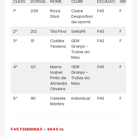
CLASS.
DORSAL
NOME
CLUBE
ESCALÃO
GÉNERO
1º
239
Rosa
Clube
F40
F
Silva
Desportivo
de Leomil
2º
212
Tila Pina
SeitaFit
F40
F
3º
111
Cidália
GDR
F40
F
Teixeira
Granja –
Trutas do
Mau
4º
121
Maria
GDR
F40
F
Isabel
Granja –
Pinto de
Trutas do
Almeida
Mau
Oliveira
5º
161
Celeste
Individual
F40
F
Martins
F45 FEMININAS – 9640 m.