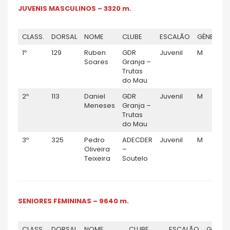
JUVENIS MASCULINOS – 3320 m.
CLASS.
DORSAL
NOME
CLUBE
ESCALÃO
GÉNERO
1º
129
Ruben
GDR
Juvenil
M
Soares
Granja –
Trutas
do Mau
2º
113
Daniel
GDR
Juvenil
M
Meneses
Granja –
Trutas
do Mau
3º
325
Pedro
ADECDER
Juvenil
M
Oliveira
–
Teixeira
Soutelo
SENIORES FEMININAS – 9640 m.
CLASS.
DORSAL
NOME
CLUBE
ESCALÃO
GÉNER