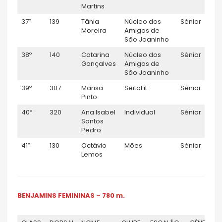
Martins
37º
139
Tânia
Núcleo dos
Sénior
F
Moreira
Amigos de
São Joaninho
38º
140
Catarina
Núcleo dos
Sénior
F
Gonçalves
Amigos de
São Joaninho
39º
307
Marisa
SeitaFit
Sénior
F
Pinto
40º
320
Ana Isabel
Individual
Sénior
F
Santos
Pedro
41º
130
Octávio
Mões
Sénior
M
Lemos
BENJAMINS FEMININAS – 780 m.