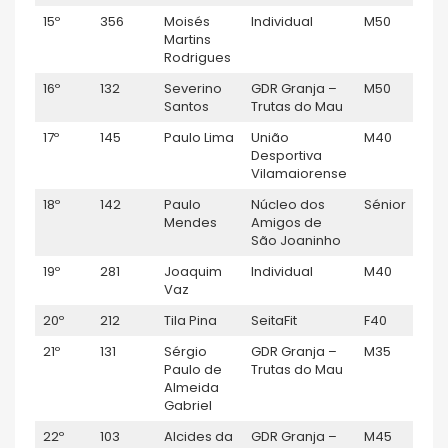
15º
356
Moisés
Individual
M50
M
Martins
Rodrigues
16º
132
Severino
GDR Granja –
M50
M
Santos
Trutas do Mau
17º
145
Paulo Lima
União
M40
M
Desportiva
Vilamaiorense
18º
142
Paulo
Núcleo dos
Sénior
M
Mendes
Amigos de
São Joaninho
19º
281
Joaquim
Individual
M40
M
Vaz
20º
212
Tila Pina
SeitaFit
F40
F
21º
131
Sérgio
GDR Granja –
M35
M
Paulo de
Trutas do Mau
Almeida
Gabriel
22º
103
Alcides da
GDR Granja –
M45
M