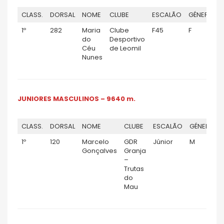
CLASS.
DORSAL
NOME
CLUBE
ESCALÃO
GÉNERO
1º
282
Maria
Clube
F45
F
do
Desportivo
Céu
de Leomil
Nunes
JUNIORES MASCULINOS – 9640 m.
CLASS.
DORSAL
NOME
CLUBE
ESCALÃO
GÉNERO
1º
120
Marcelo
GDR
Júnior
M
Gonçalves
Granja
–
Trutas
do
Mau