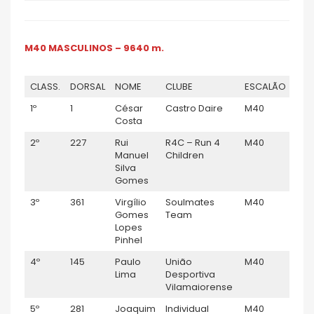
M40 MASCULINOS – 9640 m.
CLASS.
DORSAL
NOME
CLUBE
ESCALÃO
GÉN
1º
1
César
Castro Daire
M40
M
Costa
2º
227
Rui
R4C – Run 4
M40
M
Manuel
Children
Silva
Gomes
3º
361
Virgílio
Soulmates
M40
M
Gomes
Team
Lopes
Pinhel
4º
145
Paulo
União
M40
M
Lima
Desportiva
Vilamaiorense
5º
281
Joaquim
Individual
M40
M