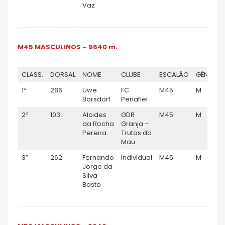
Vaz
M45 MASCULINOS – 9640 m.
CLASS.
DORSAL
NOME
CLUBE
ESCALÃO
GÉNERO
1º
286
Uwe
FC
M45
M
Borsdorf
Penafiel
2º
103
Alcides
GDR
M45
M
da Rocha
Granja –
Pereira
Trutas do
Mau
3º
262
Fernando
Individual
M45
M
Jorge da
Silva
Basto