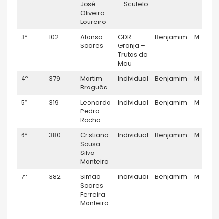
José
– Soutelo
Oliveira
Loureiro
3º
102
Afonso
GDR
Benjamim
M
Soares
Granja –
Trutas do
Mau
4º
379
Martim
Individual
Benjamim
M
Braguês
5º
319
Leonardo
Individual
Benjamim
M
Pedro
Rocha
6º
380
Cristiano
Individual
Benjamim
M
Sousa
Silva
Monteiro
7º
382
Simão
Individual
Benjamim
M
Soares
Ferreira
Monteiro