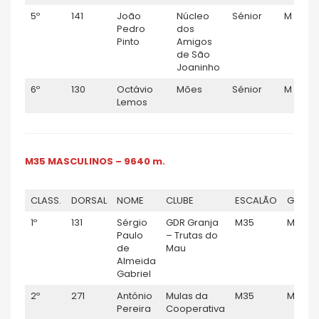
5º
141
João
Núcleo
Sénior
M
Pedro
dos
Pinto
Amigos
de São
Joaninho
6º
130
Octávio
Mões
Sénior
M
Lemos
M35 MASCULINOS – 9640 m.
CLASS.
DORSAL
NOME
CLUBE
ESCALÃO
GÉNER
1º
131
Sérgio
GDR Granja
M35
M
Paulo
– Trutas do
de
Mau
Almeida
Gabriel
2º
271
António
Mulas da
M35
M
Pereira
Cooperativa