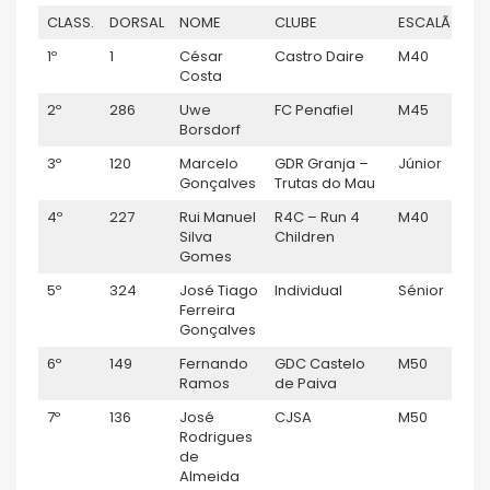
CLASS.
DORSAL
NOME
CLUBE
ESCALÃO
G
1º
1
César
Castro Daire
M40
M
Costa
2º
286
Uwe
FC Penafiel
M45
M
Borsdorf
3º
120
Marcelo
GDR Granja –
Júnior
M
Gonçalves
Trutas do Mau
4º
227
Rui Manuel
R4C – Run 4
M40
M
Silva
Children
Gomes
5º
324
José Tiago
Individual
Sénior
M
Ferreira
Gonçalves
6º
149
Fernando
GDC Castelo
M50
M
Ramos
de Paiva
7º
136
José
CJSA
M50
M
Rodrigues
de
Almeida