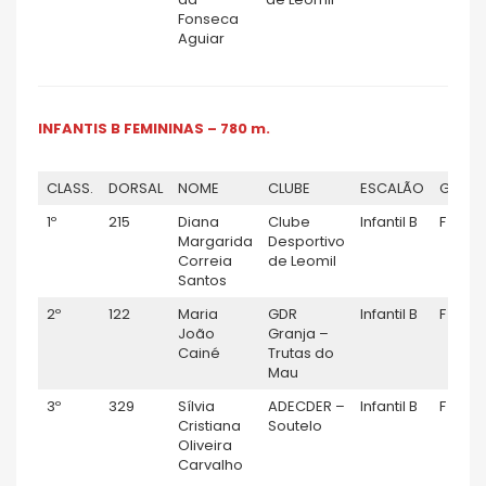
Fonseca
Aguiar
INFANTIS B FEMININAS – 780 m.
CLASS.
DORSAL
NOME
CLUBE
ESCALÃO
GÉNER
1º
215
Diana
Clube
Infantil B
F
Margarida
Desportivo
Correia
de Leomil
Santos
2º
122
Maria
GDR
Infantil B
F
João
Granja –
Cainé
Trutas do
Mau
3º
329
Sílvia
ADECDER –
Infantil B
F
Cristiana
Soutelo
Oliveira
Carvalho