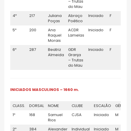
– Trutas
do Mau
4º
217
Juliana
Abraço
Iniciado
F
0
Poças
Poético
5º
200
Ana
ACDR
Iniciado
F
0
Raquel
Lamelas
Morais
6º
287
Beatriz
GDR
Iniciado
F
0
Almeida
Granja
– Trutas
do Mau
INICIADOS MASCULINOS – 1660 m.
CLASS.
DORSAL
NOME
CLUBE
ESCALÃO
GÉNERO
1º
168
Samuel
CJSA
Iniciado
M
Rios
2º
384
Alexander
Individual
Iniciado
M