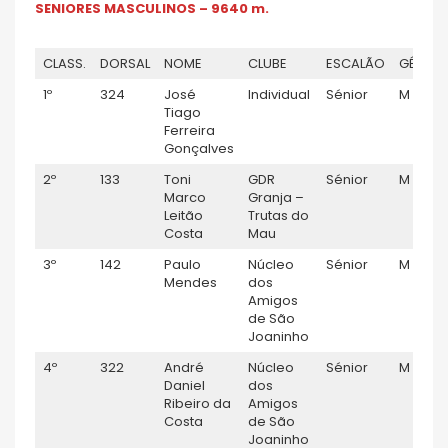
SENIORES MASCULINOS – 9640 m.
CLASS.
DORSAL
NOME
CLUBE
ESCALÃO
GÉNER
1º
324
José
Individual
Sénior
M
Tiago
Ferreira
Gonçalves
2º
133
Toni
GDR
Sénior
M
Marco
Granja –
Leitão
Trutas do
Costa
Mau
3º
142
Paulo
Núcleo
Sénior
M
Mendes
dos
Amigos
de São
Joaninho
4º
322
André
Núcleo
Sénior
M
Daniel
dos
Ribeiro da
Amigos
Costa
de São
Joaninho