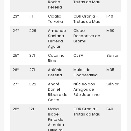
Rocha
Trutas do Mau
Pereira
23º
111
Cidália
GDR Granja –
F40
F
Teixeira
Trutas do Mau
24º
226
Armando
Clube
M50
M
Santana
Desportivo de
Ferreira
Leomil
Aguiar
25º
371
Catarina
CJSA
Sénior
F
Rios
26º
271
António
Mulas da
M35
M
Pereira
Cooperativa
27º
322
André
Núcleo dos
Sénior
M
Daniel
Amigos de
Ribeiro da
São Joaninho
Costa
28º
121
Maria
GDR Granja –
F40
F
Isabel
Trutas do Mau
Pinto de
Almeida
Oliveira