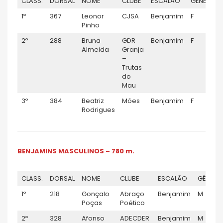
CLASS.
DORSAL
NOME
CLUBE
ESCALÃO
GÉNERO
1º
367
Leonor
CJSA
Benjamim
F
Pinho
2º
288
Bruna
GDR
Benjamim
F
Almeida
Granja
–
Trutas
do
Mau
3º
384
Beatriz
Mões
Benjamim
F
Rodrigues
BENJAMINS MASCULINOS – 780 m.
CLASS.
DORSAL
NOME
CLUBE
ESCALÃO
GÉNERO
1º
218
Gonçalo
Abraço
Benjamim
M
Poças
Poético
2º
328
Afonso
ADECDER
Benjamim
M