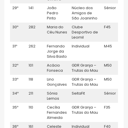
29º
141
João
Núcleo dos
Sénior
M
Pedro
Amigos de
Pinto
São Joaninho
30º
282
Maria do
Clube
F45
F
Céu Nunes
Desportivo de
Leomil
31º
262
Fernando
Individual
M45
M
Jorge da
Silva Basto
32º
101
Acácio
GDR Granja –
M50
M
Fonseca
Trutas do Mau
33º
118
Lino
GDR Granja –
M50
M
Gonçalves
Trutas do Mau
34º
211
Sónia
SeitaFit
Sénior
F
Lemos
35º
110
Cecília
GDR Granja –
F35
F
Fernandes
Trutas do Mau
Almeida
36º
161
Celeste
Individual
F40
F