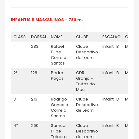
INFANTIS B MASCULINOS – 780 m.
CLASS.
DORSAL
NOME
CLUBE
ESCALÃO
GÉNER
1º
283
Rafael
Clube
Infantil B
M
Filipe
Desportivo
Correia
de Leomil
Santos
2º
128
Pedro
GDR
Infantil B
M
Poças
Granja –
Trutas do
Mau
3º
216
Rodrigo
Clube
Infantil B
M
Gonçalo
Desportivo
Correia
de Leomil
Santos
4º
260
Samuel
Clube
Infantil B
M
Filipe
Desportivo
Teixeira
de Leomil