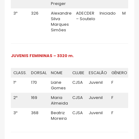
Preiger
3º
326
Alexandre
ADECDER
Iniciado
M
Silva
– Soutelo
Marques
Simões
JUVENIS FEMININAS – 3320 m.
CLASS.
DORSAL
NOME
CLUBE
ESCALÃO
GÉNERO
TE
1º
170
Liane
CJSA
Juvenil
F
0:15
Gomes
2º
169
Maria
CJSA
Juvenil
F
0:16
Almeida
3º
368
Beatriz
CJSA
Juvenil
F
0:18
Moreira