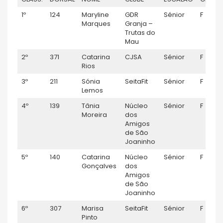
1º
124
Maryline
GDR
Sénior
F
Marques
Granja –
Trutas do
Mau
2º
371
Catarina
CJSA
Sénior
F
Rios
3º
211
Sónia
SeitaFit
Sénior
F
Lemos
4º
139
Tânia
Núcleo
Sénior
F
Moreira
dos
Amigos
de São
Joaninho
5º
140
Catarina
Núcleo
Sénior
F
Gonçalves
dos
Amigos
de São
Joaninho
6º
307
Marisa
SeitaFit
Sénior
F
Pinto