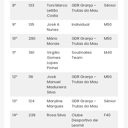
8º
133
Toni Marco
GDR Granja –
Sénior
M
Leitão
Trutas do Mau
Costa
9º
135
José A.
Individual
M50
M
Nunes
10º
290
Mário
GDR Granja –
M50
M
Morais
Trutas do Mau
11º
361
Virgílio
Soulmates
M40
M
Gomes
Team
Lopes
Pinhel
12º
116
José
GDR Granja –
M50
M
Manuel
Trutas do Mau
Madureira
Silva
13º
124
Maryline
GDR Granja –
Sénior
F
Marques
Trutas do Mau
14º
239
Rosa Silva
Clube
F40
F
Desportivo de
Leomil