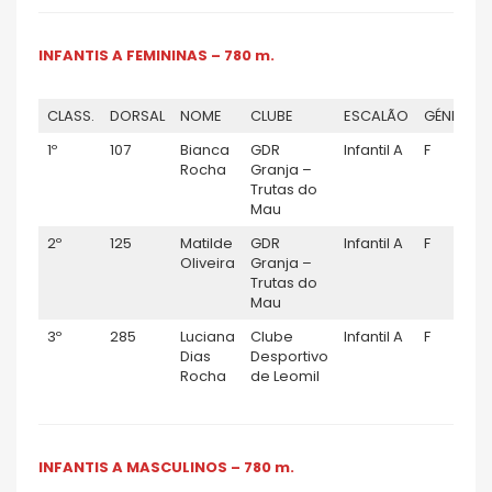
INFANTIS A FEMININAS – 780 m.
CLASS.
DORSAL
NOME
CLUBE
ESCALÃO
GÉNERO
1º
107
Bianca
GDR
Infantil A
F
Rocha
Granja –
Trutas do
Mau
2º
125
Matilde
GDR
Infantil A
F
Oliveira
Granja –
Trutas do
Mau
3º
285
Luciana
Clube
Infantil A
F
Dias
Desportivo
Rocha
de Leomil
INFANTIS A MASCULINOS – 780 m.