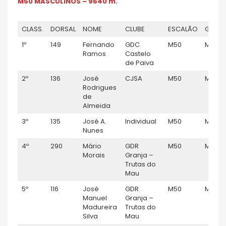
M50 MASCULINOS – 9640 m.
CLASS.
DORSAL
NOME
CLUBE
ESCALÃO
GÉNER
1º
149
Fernando
GDC
M50
M
Ramos
Castelo
de Paiva
2º
136
José
CJSA
M50
M
Rodrigues
de
Almeida
3º
135
José A.
Individual
M50
M
Nunes
4º
290
Mário
GDR
M50
M
Morais
Granja –
Trutas do
Mau
5º
116
José
GDR
M50
M
Manuel
Granja –
Madureira
Trutas do
Silva
Mau