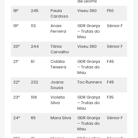
de Leomil
18º
245
Paula
Viseu 360
F50
1:09
Cardoso
19º
113
Anais
GDR Granja
Sénior F
1:11:
Ferreira
– Trutas do
Mau
20º
244
Tânia
Viseu 360
Sénior F
1:11:1
Carvalho
21º
61
Cidália
GDR Granja
F45
1:12:
Teixeira
– Trutas do
Mau
22º
232
Joana
Toc Runners
F45
1:13:
Sousa
23º
106
Violeta
GDR Granja
F35
1:13:
Silva
– Trutas do
Mau
24º
65
Mara Silva
GDR Granja
Sénior F
1:13
– Trutas do
Mau