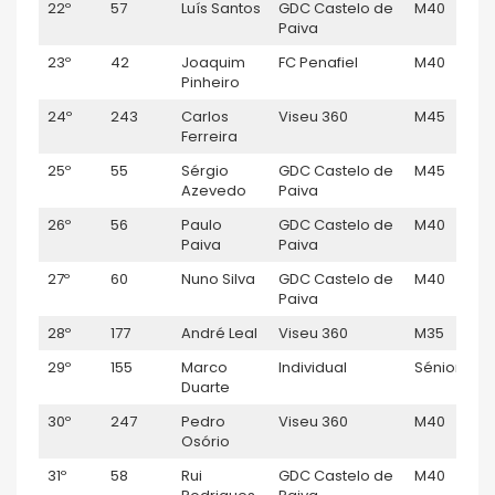
22º
57
Luís Santos
GDC Castelo de
M40
Paiva
23º
42
Joaquim
FC Penafiel
M40
Pinheiro
24º
243
Carlos
Viseu 360
M45
Ferreira
25º
55
Sérgio
GDC Castelo de
M45
Azevedo
Paiva
26º
56
Paulo
GDC Castelo de
M40
Paiva
Paiva
27º
60
Nuno Silva
GDC Castelo de
M40
Paiva
28º
177
André Leal
Viseu 360
M35
29º
155
Marco
Individual
Sénior M
Duarte
30º
247
Pedro
Viseu 360
M40
Osório
31º
58
Rui
GDC Castelo de
M40