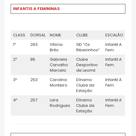
INFANTIS A FEMININAS
CLASS.
DORSAL
NOME
CLUBE
ESCALÃO
1º
263
Vitória
GD “Os
Infantil A
Brito
Ribeirinhos”
Fem.
2º
85
Gabriela
Clube
Infantil A
Carvalho
Desportivo
Fem.
Marcelo
de Leomil
3º
253
Carolina
Dínamo
Infantil A
Monteiro
Clube da
Fem.
Estação
4º
257
Lara
Dínamo
Infantil A
Rodrigues
Clube da
Fem.
Estação