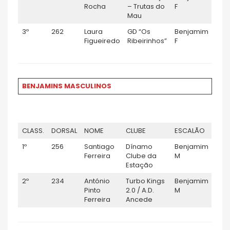
Rocha
– Trutas do
F
Mau
3º
262
Laura
GD “Os
Benjamim
Figueiredo
Ribeirinhos”
F
BENJAMINS MASCULINOS
CLASS.
DORSAL
NOME
CLUBE
ESCALÃO
1º
256
Santiago
Dínamo
Benjamim
Ferreira
Clube da
M
Estação
2º
234
António
Turbo Kings
Benjamim
Pinto
2.0 / A.D.
M
Ferreira
Ancede