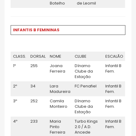
Botelho
de Leomil
INFANTIS B FEMININAS
CLASS.
DORSAL
NOME
CLUBE
ESCALÃO
1º
255
Joana
Dínamo
Infantil B
Ferreira
Clube da
Fem.
Estação
2º
34
Lara
FC Penafiel
Infantil B
Madureira
Fem.
3º
252
Camila
Dínamo
Infantil B
Monteiro
Clube da
Fem.
Estação
4º
233
Maria
Turbo Kings
Infantil B
Pinto
2.0 / A.D.
Fem.
Ferreira
Ancede