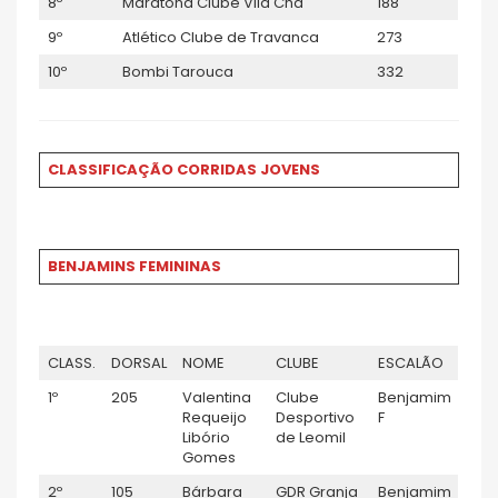
8º
Maratona Clube Vila Chã
188
9º
Atlético Clube de Travanca
273
10º
Bombi Tarouca
332
CLASSIFICAÇÃO CORRIDAS JOVENS
BENJAMINS FEMININAS
CLASS.
DORSAL
NOME
CLUBE
ESCALÃO
1º
205
Valentina
Clube
Benjamim
Requeijo
Desportivo
F
Libório
de Leomil
Gomes
2º
105
Bárbara
GDR Granja
Benjamim