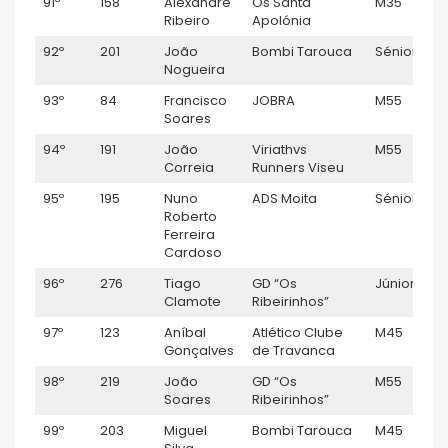
91º
158
Alexandre
Os Santa
M35
Ribeiro
Apolónia
92º
201
João
Bombi Tarouca
Sénior M
Nogueira
93º
84
Francisco
JOBRA
M55
Soares
94º
191
João
Viriathvs
M55
Correia
Runners Viseu
95º
195
Nuno
ADS Moita
Sénior M
Roberto
Ferreira
Cardoso
96º
276
Tiago
GD “Os
Júnior M
Clamote
Ribeirinhos”
97º
123
Aníbal
Atlético Clube
M45
Gonçalves
de Travanca
98º
219
João
GD “Os
M55
Soares
Ribeirinhos”
99º
203
Miguel
Bombi Tarouca
M45