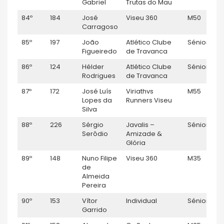
Gabriel
Trutas do Mau
84º
184
José
Viseu 360
M50
Carragoso
85º
197
João
Atlético Clube
Sénior M
Figueiredo
de Travanca
86º
124
Hélder
Atlético Clube
Sénior M
Rodrigues
de Travanca
87º
172
José Luís
Viriathvs
M55
Lopes da
Runners Viseu
Silva
88º
226
Sérgio
Javalis –
Sénior M
Serôdio
Amizade &
Glória
89º
148
Nuno Filipe
Viseu 360
M35
de
Almeida
Pereira
90º
153
Vítor
Individual
Sénior M
Garrido