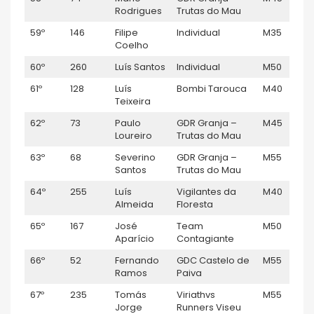
Rodrigues
Trutas do Mau
59º
146
Filipe
Individual
M35
Coelho
60º
260
Luís Santos
Individual
M50
61º
128
Luís
Bombi Tarouca
M40
Teixeira
62º
73
Paulo
GDR Granja –
M45
Loureiro
Trutas do Mau
63º
68
Severino
GDR Granja –
M55
Santos
Trutas do Mau
64º
255
Luís
Vigilantes da
M40
Almeida
Floresta
65º
167
José
Team
M50
Aparício
Contagiante
66º
52
Fernando
GDC Castelo de
M55
Ramos
Paiva
67º
235
Tomás
Viriathvs
M55
Jorge
Runners Viseu