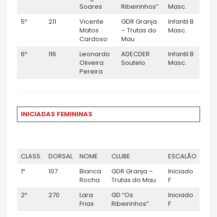
Soares
Ribeirinhos”
Masc.
5º
211
Vicente
GDR Granja
Infantil B
Matos
– Trutas do
Masc.
Cardoso
Mau
6º
116
Leonardo
ADECDER
Infantil B
Oliveira
Soutelo
Masc.
Pereira
INICIADAS FEMININAS
CLASS.
DORSAL
NOME
CLUBE
ESCALÃO
1º
107
Bianca
GDR Granja –
Iniciado
Rocha
Trutas do Mau
F
2º
270
Lara
GD “Os
Iniciado
Frias
Ribeirinhos”
F