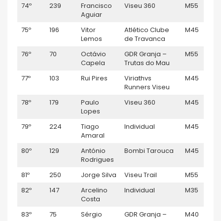
74º
239
Francisco
Viseu 360
M55
Aguiar
75º
196
Vitor
Atlético Clube
M45
Lemos
de Travanca
76º
70
Octávio
GDR Granja –
M55
Capela
Trutas do Mau
77º
103
Rui Pires
Viriathvs
M45
Runners Viseu
78º
179
Paulo
Viseu 360
M45
Lopes
79º
224
Tiago
Individual
M45
Amaral
80º
129
António
Bombi Tarouca
M45
Rodrigues
81º
250
Jorge Silva
Viseu Trail
M55
82º
147
Arcelino
Individual
M35
Costa
83º
75
Sérgio
GDR Granja –
M40