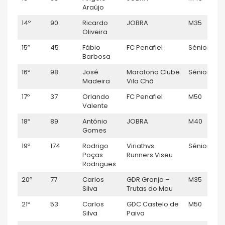
Araújo
14º
90
Ricardo
JOBRA
M35
Oliveira
15º
45
Fábio
FC Penafiel
Sénior M
Barbosa
16º
98
José
Maratona Clube
Sénior M
Madeira
Vila Chã
17º
37
Orlando
FC Penafiel
M50
Valente
18º
89
António
JOBRA
M40
Gomes
19º
174
Rodrigo
Viriathvs
Sénior M
Poças
Runners Viseu
Rodrigues
20º
77
Carlos
GDR Granja –
M35
Silva
Trutas do Mau
21º
53
Carlos
GDC Castelo de
M50
Silva
Paiva