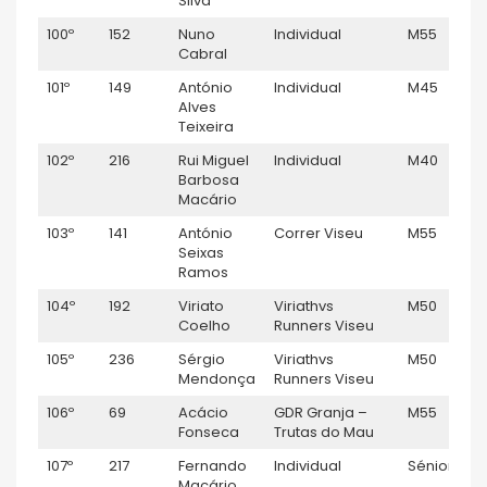
Silva
100º
152
Nuno
Individual
M55
Cabral
101º
149
António
Individual
M45
Alves
Teixeira
102º
216
Rui Miguel
Individual
M40
Barbosa
Macário
103º
141
António
Correr Viseu
M55
Seixas
Ramos
104º
192
Viriato
Viriathvs
M50
Coelho
Runners Viseu
105º
236
Sérgio
Viriathvs
M50
Mendonça
Runners Viseu
106º
69
Acácio
GDR Granja –
M55
Fonseca
Trutas do Mau
107º
217
Fernando
Individual
Sénior M
Macário