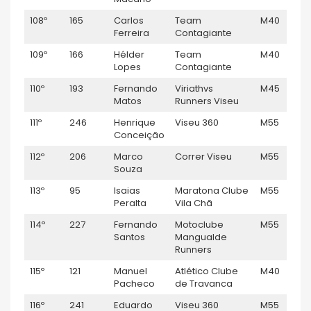
108º
165
Carlos
Team
M40
Ferreira
Contagiante
109º
166
Hélder
Team
M40
Lopes
Contagiante
110º
193
Fernando
Viriathvs
M45
Matos
Runners Viseu
111º
246
Henrique
Viseu 360
M55
Conceição
112º
206
Marco
Correr Viseu
M55
Souza
113º
95
Isaias
Maratona Clube
M55
Peralta
Vila Chã
114º
227
Fernando
Motoclube
M55
Santos
Mangualde
Runners
115º
121
Manuel
Atlético Clube
M40
Pacheco
de Travanca
116º
241
Eduardo
Viseu 360
M55