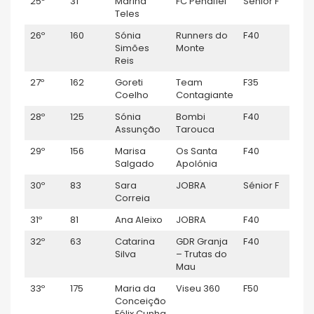
25º
31
Marina
FC Penafiel
Sénior F
1:14
Teles
26º
160
Sónia
Runners do
F40
1:14:1
Simões
Monte
Reis
27º
162
Goreti
Team
F35
1:15:1
Coelho
Contagiante
28º
125
Sónia
Bombi
F40
1:15:
Assunção
Tarouca
29º
156
Marisa
Os Santa
F40
1:16:
Salgado
Apolónia
30º
83
Sara
JOBRA
Sénior F
1:16:
Correia
31º
81
Ana Aleixo
JOBRA
F40
1:16:
32º
63
Catarina
GDR Granja
F40
1:17:3
Silva
– Trutas do
Mau
33º
175
Maria da
Viseu 360
F50
1:18:
Conceição
Félix Cunha