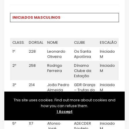
INICIADOS MASCULINOS
CLASS.
DORSAL
NOME
CLUBE
ESCALÃO
1º
228
Leonardo
Os Santa
Iniciado
Oliveira
Apolónia
M
2º
258
Rodrigo
Dínamo
Iniciado
Ferreira
Clube da
M
Estação
3º
214
João Pedro
GDR Granja
Iniciado
Almeida
– Trutas do
M
Morais
Mau
This site uses cookies. Find out more about cookies and
4º
108
Fábio
GDR Granja
Iniciado
how you can refuse them.
Pereira
– Trutas do
M
I Accept
Mau
5º
117
Afonso
ADECDER
Iniciado
José
Soutelo
M