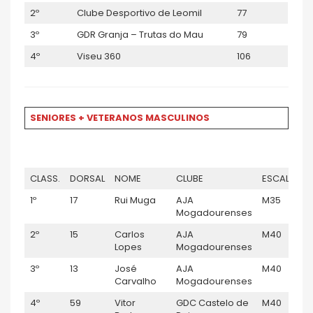
2º
Clube Desportivo de Leomil
77
3º
GDR Granja – Trutas do Mau
79
4º
Viseu 360
106
SENIORES + VETERANOS MASCULINOS
CLASS.
DORSAL
NOME
CLUBE
ESCALÃO
1º
17
Rui Muga
AJA
M35
Mogadourenses
2º
15
Carlos
AJA
M40
Lopes
Mogadourenses
3º
13
José
AJA
M40
Carvalho
Mogadourenses
4º
59
Vitor
GDC Castelo de
M40