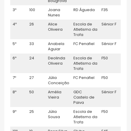
Bougrova
3º
100
Joana
RD Águeda
F35
0:53
Nunes
4º
26
Alice
Escola de
Sénior F
0:55
Oliveira
Atletismo da
Trofa
5º
33
Anabela
FC Penafiel
Sénior F
0:55
Aguiar
6º
24
Deolinda
Escola de
F50
0:56
Oliveira
Atletismo da
Trofa
7º
27
Júlia
FC Penafiel
F50
0:59
Conceição
8º
50
Amélia
GDC
Sénior F
1:00:
Vieira
Castelo de
Paiva
9º
25
Júlia
Escola de
F50
1:00
Sousa
Atletismo da
Trofa