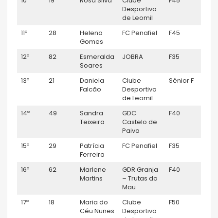
10º
19
Rosa Silva
Clube
F45
1:00
Desportivo
de Leomil
11º
28
Helena
FC Penafiel
F45
1:03
Gomes
12º
82
Esmeralda
JOBRA
F35
1:03:
Soares
13º
21
Daniela
Clube
Sénior F
1:04
Falcão
Desportivo
de Leomil
14º
49
Sandra
GDC
F40
1:06
Teixeira
Castelo de
Paiva
15º
29
Patrícia
FC Penafiel
F35
1:06
Ferreira
16º
62
Marlene
GDR Granja
F40
1:07
Martins
– Trutas do
Mau
17º
18
Maria do
Clube
F50
1:08:
Céu Nunes
Desportivo