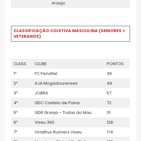
Araujo
CLASSIFICAÇÃO COLETIVA MASCULINA (SENIORES +
VETERANOS)
CLASS.
CLUBE
PONTOS
1º
FC Penafiel
39
2º
AJA Mogadourenses
49
3º
JOBRA
57
4º
GDC Castelo de Paiva
72
5º
GDR Granja – Trutas do Mau
111
6º
Viseu 360
128
7º
Viriathvs Runners Viseu
174