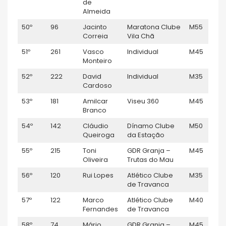
de
Almeida
50º
96
Jacinto
Maratona Clube
M55
Correia
Vila Chã
51º
261
Vasco
Individual
M45
Monteiro
52º
222
David
Individual
M35
Cardoso
53º
181
Amilcar
Viseu 360
M45
Branco
54º
142
Cláudio
Dínamo Clube
M50
Queiroga
da Estação
55º
215
Toni
GDR Granja –
M45
Oliveira
Trutas do Mau
56º
120
Rui Lopes
Atlético Clube
M35
de Travanca
57º
122
Marco
Atlético Clube
M40
Fernandes
de Travanca
58º
74
Mário
GDR Granja –
M45