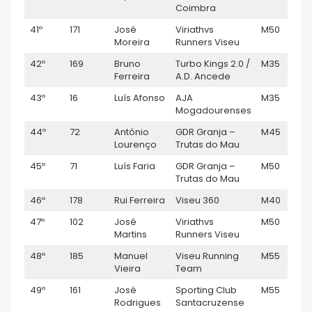
Coimbra
41º
171
José
Viriathvs
M50
Moreira
Runners Viseu
42º
169
Bruno
Turbo Kings 2.0 /
M35
Ferreira
A.D. Ancede
43º
16
Luís Afonso
AJA
M35
Mogadourenses
44º
72
António
GDR Granja –
M45
Lourenço
Trutas do Mau
45º
71
Luís Faria
GDR Granja –
M50
Trutas do Mau
46º
178
Rui Ferreira
Viseu 360
M40
47º
102
José
Viriathvs
M50
Martins
Runners Viseu
48º
185
Manuel
Viseu Running
M55
Vieira
Team
49º
161
José
Sporting Club
M55
Rodrigues
Santacruzense