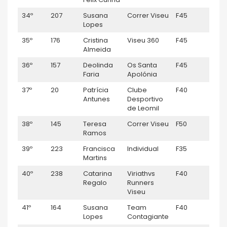
34º
207
Susana
Correr Viseu
F45
1:18:
Lopes
35º
176
Cristina
Viseu 360
F45
1:19:
Almeida
36º
157
Deolinda
Os Santa
F45
1:21:
Faria
Apolónia
37º
20
Patrícia
Clube
F40
1:23
Antunes
Desportivo
de Leomil
38º
145
Teresa
Correr Viseu
F50
1:23
Ramos
39º
223
Francisca
Individual
F35
1:29:
Martins
40º
238
Catarina
Viriathvs
F40
1:29:
Regalo
Runners
Viseu
41º
164
Susana
Team
F40
1:30:
Lopes
Contagiante