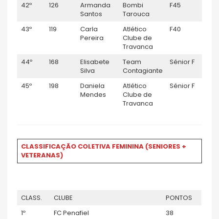
42º
126
Armanda
Bombi
F45
1:36
Santos
Tarouca
43º
119
Carla
Atlético
F40
1:38:
Pereira
Clube de
Travanca
44º
168
Elisabete
Team
Sénior F
1:50
Silva
Contagiante
45º
198
Daniela
Atlético
Sénior F
1:50
Mendes
Clube de
Travanca
CLASSIFICAÇÃO COLETIVA FEMININA (SENIORES +
VETERANAS)
CLASS.
CLUBE
PONTOS
1º
FC Penafiel
38