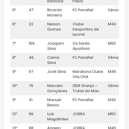
Barbosa
Paiva
5º
47
Ricardo
FC Penafiel
Sénior M
Moreira
6º
22
Nelson
Clube
M40
Gomes
Desportivo de
Leomil
7º
159
Joaquim
Os Santa
M50
Silva
Apolónia
8º
46
Carlos
FC Penafiel
Sénior M
Silva
9º
97
José Silva
Maratona Clube
M45
Vila Chã
10º
79
Marcelo
GDR Granja –
Sénior M
Gonçalves
Trutas do Mau
11º
41
Manuel
FC Penafiel
M40
Bessa
12º
86
Luís
JOBRA
M50
Magalhães
13º
88
Angelo
JOBRA
M45