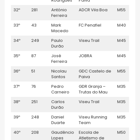
Rodrigues
Paiva
32º
281
António
ADCR Vila Boa
M55
Ferreira
33º
43
Mark
FC Penafiel
M40
Macedo
34º
249
Paulo
Viseu Trail
M45
Durão
35º
87
José
JOBRA
M45
Ferreira
36º
51
Nicolau
GDC Castelo de
M55
Santos
Paiva
37º
76
Pedro
GDR Granja –
M35
Carneiro
Trutas do Mau
38º
251
Carlos
Viseu Trail
M35
Durão
39º
248
Daniel
Viseu Running
M35
Duarte
Team
40º
208
Gaudêncio
Escola de
M50
Lopes
Atletismo de