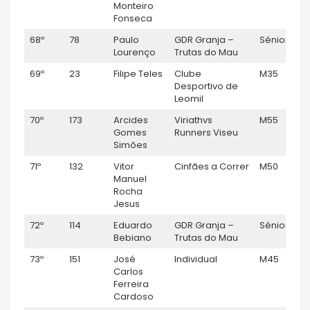
Monteiro
Fonseca
68º
78
Paulo
GDR Granja –
Sénior M
Lourenço
Trutas do Mau
69º
23
Filipe Teles
Clube
M35
Desportivo de
Leomil
70º
173
Arcides
Viriathvs
M55
Gomes
Runners Viseu
Simões
71º
132
Vitor
Cinfães a Correr
M50
Manuel
Rocha
Jesus
72º
114
Eduardo
GDR Granja –
Sénior M
Bebiano
Trutas do Mau
73º
151
José
Individual
M45
Carlos
Ferreira
Cardoso