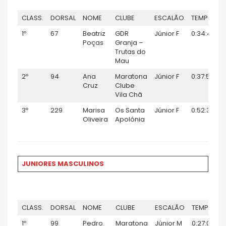
CLASS.
DORSAL
NOME
CLUBE
ESCALÃO
TEMPO
1º
67
Beatriz
GDR
Júnior F
0:34:46
Poças
Granja –
Trutas do
Mau
2º
94
Ana
Maratona
Júnior F
0:37:52
Cruz
Clube
Vila Chã
3º
229
Marisa
Os Santa
Júnior F
0:52:31
Oliveira
Apolónia
JUNIORES MASCULINOS
CLASS.
DORSAL
NOME
CLUBE
ESCALÃO
TEMPO
1º
99
Pedro
Maratona
Júnior M
0:27:03