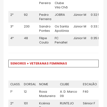
Pereira
Clube
Vila Chã
2º
92
Pedro
JOBRA
Júnior M
0:32:52
Ferreira
3º
230
Sandro
Os Santa
Júnior M
0:33:34
Pontes
Apolónia
4º
48
Filipe
FC
Júnior M
0:35:04
Couto
Penafiel
SENIORES + VETERANAS FEMININAS
CLASS.
DORSAL
NOME
CLUBE
ESCALÃO
TEM
1º
12
Rosa
A. D. Marco
F40
0:49
Madureira
09
2º
101
Kcénia
RUNTEJO
Sénior F
0:53