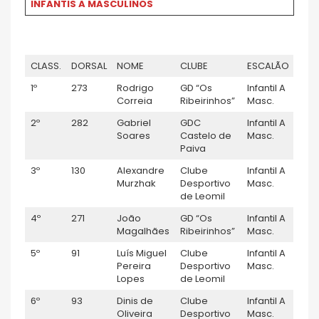
INFANTIS A MASCULINOS
CLASS.
DORSAL
NOME
CLUBE
ESCALÃO
1º
273
Rodrigo
GD “Os
Infantil A
Correia
Ribeirinhos”
Masc.
2º
282
Gabriel
GDC
Infantil A
Soares
Castelo de
Masc.
Paiva
3º
130
Alexandre
Clube
Infantil A
Murzhak
Desportivo
Masc.
de Leomil
4º
271
João
GD “Os
Infantil A
Magalhães
Ribeirinhos”
Masc.
5º
91
Luís Miguel
Clube
Infantil A
Pereira
Desportivo
Masc.
Lopes
de Leomil
6º
93
Dinis de
Clube
Infantil A
Oliveira
Desportivo
Masc.