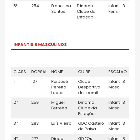
5º
254
Francisca
Dínamo
Infantil B
Santos
Clube da
Fem.
Estação
INFANTIS B MASCULINOS
CLASS.
DORSAL
NOME
CLUBE
ESCALÃO
1º
127
Rui José
Clube
Infantil B
Pereira
Desportivo
Masc.
Lopes
de Leomil
2º
259
Miguel
Dínamo
Infantil B
Ferreira
Clube da
Masc.
Estação
3º
283
Luís Vieira
GDC Castelo
Infantil B
de Paiva
Masc.
4º
277
Diogo
GD “Os
Infantil B