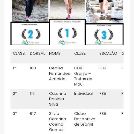
CLASS.
DORSAL
NOME
CLUBE
ESCALÃO
GÉNER
1º
168
Cecília
GDR
F35
F
Fernandes
Granja –
Almeida
Trutas do
Mau
2º
119
Catarina
Individual
F35
F
Daniela
Silva
3º
617
Sílvia
Clube
F35
F
Catarina
Desportivo
Coelho
de Leomil
Gomes