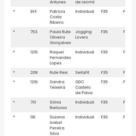
Antunes
de Leomil
*
914
Patrícia
Individual
F35
F
Costa
Ribeiro
*
753
Paula Rute
Jogging
F35
F
Oliveira
Lovers
Gonçalves
*
1215
Raquel
Individual
F35
F
Fernandes
Lopes
*
208
Rute Reis
SeitaFit
F35
F
*
1216
Sandra
GDC
F35
F
Teixeira
Castelo
de Paiva
*
701
Sónia
Individual
F35
F
Barbosa
*
118
Susana
Individual
F35
F
Isabel
Pereira
Silva