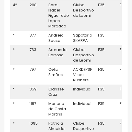
4º
268
Sara
Clube
F35
F
Isabel
Desportivo
Figueiredo
de Leomil
Lopes
Morgado
*
877
Andreia
Sapataria
F35
F
Sousa
SKARPA
*
733
Armanda
Clube
F35
F
Barroso
Desportivo
de Leomil
*
797
Célia
ACRD/PSP
F35
F
Simões
Viseu
Runners
*
859
Clarisse
Individual
F35
F
Cruz
*
1187
Marlene
Individual
F35
F
da Costa
Martins
*
1095
Patrícia
Clube
F35
F
Almeida
Desportivo