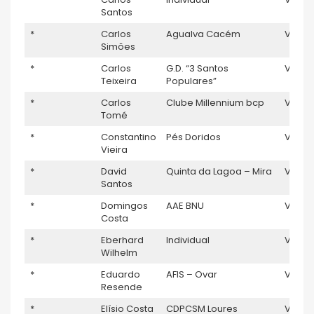
Santos
*
Carlos
Agualva Cacém
V5
Simões
*
Carlos
G.D. “3 Santos
V5
1
Teixeira
Populares”
*
Carlos
Clube Millennium bcp
V5
Tomé
*
Constantino
Pés Doridos
V5
Vieira
*
David
Quinta da Lagoa – Mira
V5
Santos
*
Domingos
AAE BNU
V5
1
Costa
*
Eberhard
Individual
V5
Wilhelm
*
Eduardo
AFIS – Ovar
V5
Resende
*
Elísio Costa
CDPCSM Loures
V5