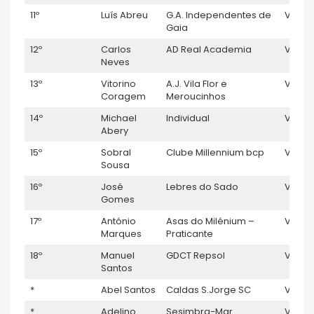
11º
Luís Abreu
G.A. Independentes de
V5
Gaia
12º
Carlos
AD Real Academia
V5
Neves
13º
Vitorino
A.J. Vila Flor e
V5
Coragem
Meroucinhos
14º
Michael
Individual
V5
Abery
15º
Sobral
Clube Millennium bcp
V5
Sousa
16º
José
Lebres do Sado
V5
Gomes
17º
António
Asas do Milénium –
V5
Marques
Praticante
18º
Manuel
GDCT Repsol
V5
1
Santos
*
Abel Santos
Caldas S.Jorge SC
V5
*
Adelino
Sesimbra-Mar
V5