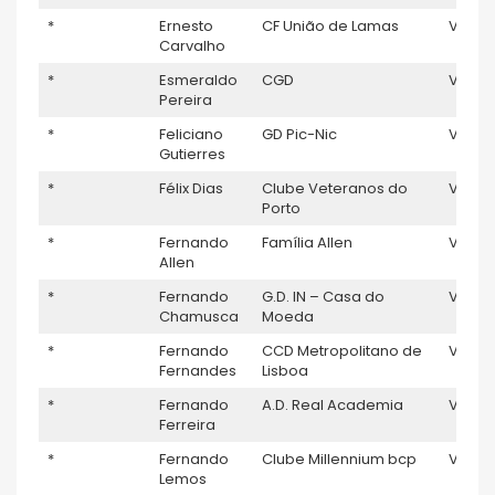
*
Ernesto
CF União de Lamas
V5
Carvalho
*
Esmeraldo
CGD
V5
Pereira
*
Feliciano
GD Pic-Nic
V5
Gutierres
*
Félix Dias
Clube Veteranos do
V5
1
Porto
*
Fernando
Família Allen
V5
Allen
*
Fernando
G.D. IN – Casa do
V5
Chamusca
Moeda
*
Fernando
CCD Metropolitano de
V5
1
Fernandes
Lisboa
*
Fernando
A.D. Real Academia
V5
Ferreira
*
Fernando
Clube Millennium bcp
V5
Lemos