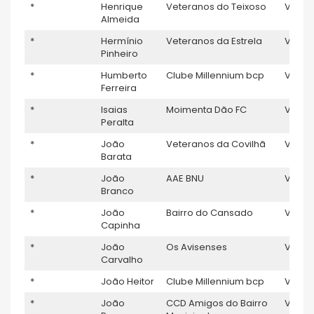
*
Henrique
Veteranos do Teixoso
V5
1
Almeida
*
Hermínio
Veteranos da Estrela
V5
Pinheiro
*
Humberto
Clube Millennium bcp
V5
Ferreira
*
Isaias
Moimenta Dão FC
V5
1
Peralta
*
João
Veteranos da Covilhã
V5
1
Barata
*
João
AAE BNU
V5
1
Branco
*
João
Bairro do Cansado
V5
1
Capinha
*
João
Os Avisenses
V5
Carvalho
*
João Heitor
Clube Millennium bcp
V5
*
João
CCD Amigos do Bairro
V5
1