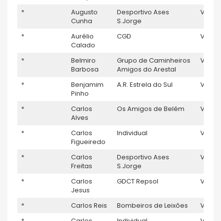
*
Augusto
Desportivo Ases
V5
1
Cunha
S.Jorge
*
Aurélio
CGD
V5
Calado
*
Belmiro
Grupo de Caminheiros
V5
Barbosa
Amigos do Arestal
*
Benjamim
A.R. Estrela do Sul
V5
Pinho
*
Carlos
Os Amigos de Belém
V5
Alves
*
Carlos
Individual
V5
Figueiredo
*
Carlos
Desportivo Ases
V5
5
Freitas
S.Jorge
*
Carlos
GDCT Repsol
V5
1
Jesus
*
Carlos Reis
Bombeiros de Leixões
V5
1
*
Carlos
Individual
V5