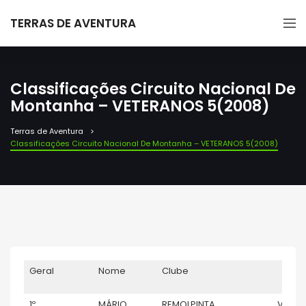
TERRAS DE AVENTURA
Classificações Circuito Nacional De
Montanha – VETERANOS 5(2008)
Terras de Aventura
Classificações Circuito Nacional De Montanha – VETERANOS 5(2008)
Geral
Nome
Clube
m
1º
MÁRIO
REMOLPINTA
V5
1