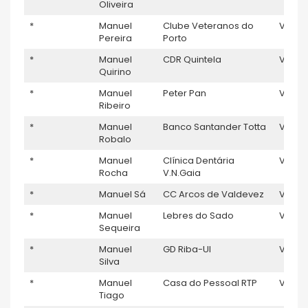
Oliveira
*
Manuel
Clube Veteranos do
V5
1
Pereira
Porto
*
Manuel
CDR Quintela
V5
1
Quirino
*
Manuel
Peter Pan
V5
Ribeiro
*
Manuel
Banco Santander Totta
V5
Robalo
*
Manuel
Clínica Dentária
V5
Rocha
V.N.Gaia
*
Manuel Sá
CC Arcos de Valdevez
V5
*
Manuel
Lebres do Sado
V5
Sequeira
*
Manuel
GD Riba-Ul
V5
Silva
*
Manuel
Casa do Pessoal RTP
V5
Tiago