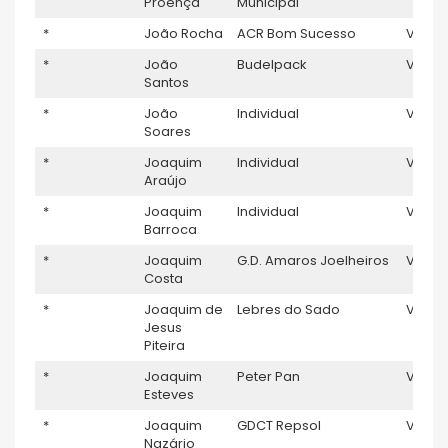
Proença
Municipal
*
João Rocha
ACR Bom Sucesso
V5
1
*
João
Budelpack
V5
Santos
*
João
Individual
V5
Soares
*
Joaquim
Individual
V5
Araújo
*
Joaquim
Individual
V5
Barroca
*
Joaquim
G.D. Amaros Joelheiros
V5
Costa
*
Joaquim de
Lebres do Sado
V5
Jesus
Piteira
*
Joaquim
Peter Pan
V5
Esteves
*
Joaquim
GDCT Repsol
V5
Nazário