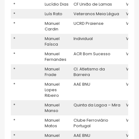
*
Lucídio Dias
CF União de Lamas
V5
*
Luís Rato
Veteranos Meia Légua
V5
3
*
Manuel
UCRD Praiense
V5
Cardin
*
Manuel
Individual
V5
Faísca
*
Manuel
ACR Bom Sucesso
V5
1
Fernandes
*
Manuel
Cl. Atletismo da
V5
Frade
Barreira
*
Manuel
AAE BNU
V5
Lopes
Ribeiro
*
Manuel
Quinta da Lagoa – Mira
V5
Manso
*
Manuel
Clube Ferroviário
V5
Matos
Portugal
*
Manuel
AAE BNU
V5
1