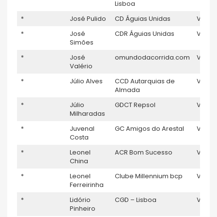
Lisboa
*
José Pulido
CD Águias Unidas
V5
*
José
CDR Águias Unidas
V5
7
Simões
*
José
omundodacorrida.com
V5
Valério
*
Júlio Alves
CCD Autarquias de
V5
1
Almada
*
Júlio
GDCT Repsol
V5
Milharadas
*
Juvenal
GC Amigos do Arestal
V5
Costa
*
Leonel
ACR Bom Sucesso
V5
1
China
*
Leonel
Clube Millennium bcp
V5
Ferreirinha
*
Lidório
CGD – Lisboa
V5
1
Pinheiro