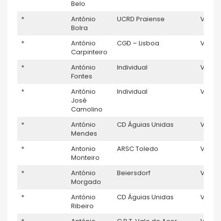
Belo
*
António
UCRD Praiense
V5
Bolra
*
António
CGD – Lisboa
V5
1
Carpinteiro
*
António
Individual
V5
Fontes
*
António
Individual
V5
José
Camolino
*
António
CD Águias Unidas
V5
Mendes
*
Antonio
ARSC Toledo
V5
Monteiro
*
António
Beiersdorf
V5
Morgado
*
António
CD Águias Unidas
V5
Ribeiro