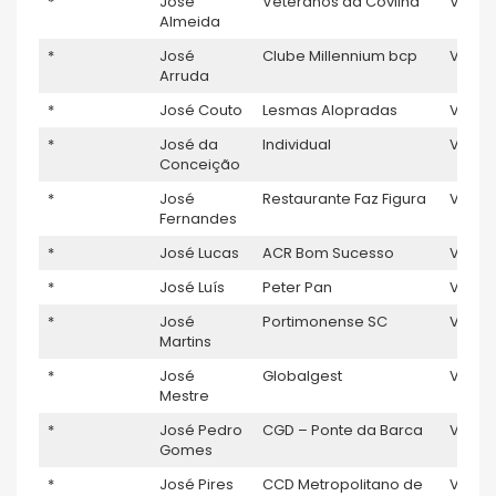
*
José
Veteranos da Covilhã
V5
9
Almeida
*
José
Clube Millennium bcp
V5
Arruda
*
José Couto
Lesmas Alopradas
V5
*
José da
Individual
V5
Conceição
*
José
Restaurante Faz Figura
V5
Fernandes
*
José Lucas
ACR Bom Sucesso
V5
1
*
José Luís
Peter Pan
V5
*
José
Portimonense SC
V5
Martins
*
José
Globalgest
V5
1
Mestre
*
José Pedro
CGD – Ponte da Barca
V5
1
Gomes
*
José Pires
CCD Metropolitano de
V5
1