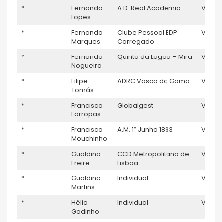
*
Fernando
A.D. Real Academia
V5
Lopes
*
Fernando
Clube Pessoal EDP
V5
Marques
Carregado
*
Fernando
Quinta da Lagoa – Mira
V5
Nogueira
*
Filipe
ADRC Vasco da Gama
V5
1
Tomás
*
Francisco
Globalgest
V5
6
Farropas
*
Francisco
A.M. 1º Junho 1893
V5
Mouchinho
*
Gualdino
CCD Metropolitano de
V5
1
Freire
Lisboa
*
Gualdino
Individual
V5
Martins
*
Hélio
Individual
V5
1
Godinho