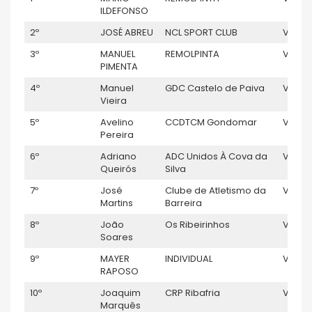
ILDEFONSO
2º
JOSÉ ABREU
NCL SPORT CLUB
V5
4
3º
MANUEL
REMOLPINTA
V5
PIMENTA
4º
Manuel
GDC Castelo de Paiva
V5
Vieira
5º
Avelino
CCDTCM Gondomar
V5
11
Pereira
6º
Adriano
ADC Unidos À Cova da
V5
Queirós
Silva
7º
José
Clube de Atletismo da
V5
Martins
Barreira
8º
João
Os Ribeirinhos
V5
8
Soares
9º
MAYER
INDIVIDUAL
V5
RAPOSO
10º
Joaquim
CRP Ribafria
V5
4
Marquês