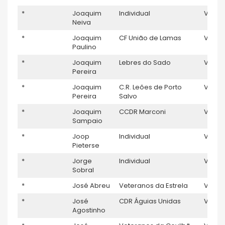
*
Joaquim
Individual
V5
Neiva
*
Joaquim
CF União de Lamas
V5
Paulino
*
Joaquim
Lebres do Sado
V5
Pereira
*
Joaquim
C.R. Leões de Porto
V5
Pereira
Salvo
*
Joaquim
CCDR Marconi
V5
1
Sampaio
*
Joop
Individual
V5
Pieterse
*
Jorge
Individual
V5
Sobral
*
José Abreu
Veteranos da Estrela
V5
*
José
CDR Águias Unidas
V5
1
Agostinho