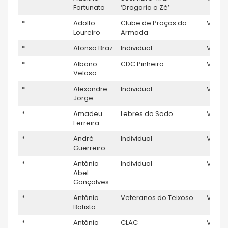
Fortunato
‘Drogaria o Zé’
*
Adolfo
Clube de Praças da
V5
Loureiro
Armada
*
Afonso Braz
Individual
V5
*
Albano
CDC Pinheiro
V5
1
Veloso
*
Alexandre
Individual
V5
1
Jorge
*
Amadeu
Lebres do Sado
V5
Ferreira
*
André
Individual
V5
Guerreiro
*
António
Individual
V5
Abel
Gonçalves
*
António
Veteranos do Teixoso
V5
1
Batista
*
António
CLAC
V5