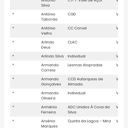
*
António
C.P.T. Vale de Açor
V5
Silva
*
António
CGD
V5
Taborda
*
António
CC Corval
V5
Velho
*
Arlindo
CLAC
V5
Deus
*
Arlindo Silva
Individual
V5
*
Armando
Lesmas Alopradas
V5
Correia
*
Armando
CCD Autarquias de
V5
1
Gonçalves
Almada
*
Armando
Individual
V5
Oliveira
*
Arménio
ADC Unidos À Cova da
V5
Ferreira
Silva
*
Arsénio
Quinta da Lagoa – Mira
V5
Marques