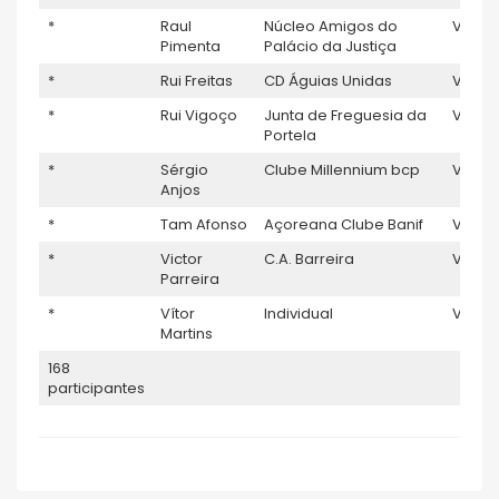
*
Raul
Núcleo Amigos do
V5
Pimenta
Palácio da Justiça
*
Rui Freitas
CD Águias Unidas
V5
*
Rui Vigoço
Junta de Freguesia da
V5
Portela
*
Sérgio
Clube Millennium bcp
V5
Anjos
*
Tam Afonso
Açoreana Clube Banif
V5
*
Victor
C.A. Barreira
V5
Parreira
*
Vítor
Individual
V5
Martins
168
participantes