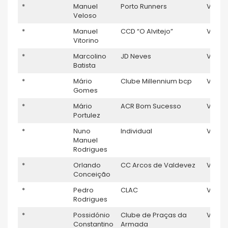
*
Manuel
Porto Runners
V5
Veloso
*
Manuel
CCD “O Alvitejo”
V5
Vitorino
*
Marcolino
JD Neves
V5
Batista
*
Mário
Clube Millennium bcp
V5
Gomes
*
Mário
ACR Bom Sucesso
V5
1
Portulez
*
Nuno
Individual
V5
Manuel
Rodrigues
*
Orlando
CC Arcos de Valdevez
V5
Conceição
*
Pedro
CLAC
V5
Rodrigues
*
Possidónio
Clube de Praças da
V5
Constantino
Armada