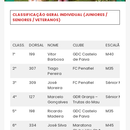
CLASSIFICAÇÃO GERAL INDIVIDUAL (JUNIORES /
SENIORES / VETERANOS)
CLASS.
DORSAL
NOME
CLUBE
ESCALÃO
T
1º
199
Vitor
GDC Castelo
M40
0:
Barbosa
de Paiva
2º
307
Tiago
FC Penafiel
M35
0
Pereira
3º
309
José
FC Penafiel
Sénior M
0
Moreira
4º
127
Marcelo
GDR Granja –
Sénior M
0
Gonçalves
Trutas do Mau
5º
198
Ricardo
GDC Castelo
M35
0
Madeira
de Paiva
6º
334
José Silva
Maratona
M45
0