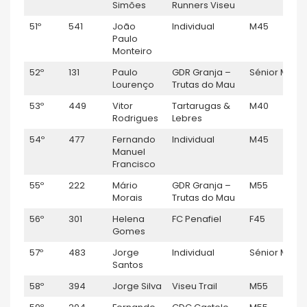
Simões
Runners Viseu
51º
541
João
Individual
M45
0
Paulo
Monteiro
52º
131
Paulo
GDR Granja –
Sénior M
1:
Lourenço
Trutas do Mau
53º
449
Vitor
Tartarugas &
M40
1
Rodrigues
Lebres
54º
477
Fernando
Individual
M45
1
Manuel
Francisco
55º
222
Mário
GDR Granja –
M55
1
Morais
Trutas do Mau
56º
301
Helena
FC Penafiel
F45
1
Gomes
57º
483
Jorge
Individual
Sénior M
1
Santos
58º
394
Jorge Silva
Viseu Trail
M55
1: