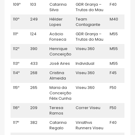
109º
103
Catarina
GDR Granja –
F40
1:
Silva
Trutas do Mau
110º
249
Hélder
Team
M40
1:
Lopes
Contagiante
111º
124
Acácio
GDR Granja –
M55
1:
Fonseca
Trutas do Mau
112º
390
Henrique
Viseu 360
M55
1:
Conceição
113º
433
José Aires
Individual
M55
1:
114º
268
Cristina
Viseu 360
F45
1:
Almeida
115º
265
Maria da
Viseu 360
F50
1:
Conceição
Félix Cunha
116º
209
Teresa
Correr Viseu
F50
1:
Ramos
117º
382
Catarina
Viriathvs
F40
1:
Regalo
Runners Viseu