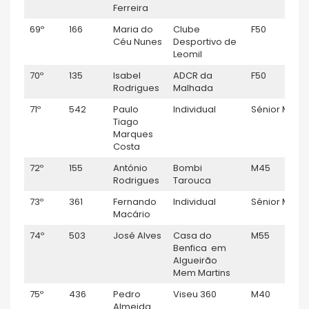
Ferreira
69º
166
Maria do
Clube
F50
1
Céu Nunes
Desportivo de
Leomil
70º
135
Isabel
ADCR da
F50
1
Rodrigues
Malhada
71º
542
Paulo
Individual
Sénior M
1
Tiago
Marques
Costa
72º
155
António
Bombi
M45
1
Rodrigues
Tarouca
73º
361
Fernando
Individual
Sénior M
1
Macário
74º
503
José Alves
Casa do
M55
1
Benfica em
Algueirão
Mem Martins
75º
436
Pedro
Viseu 360
M40
1:
Almeida