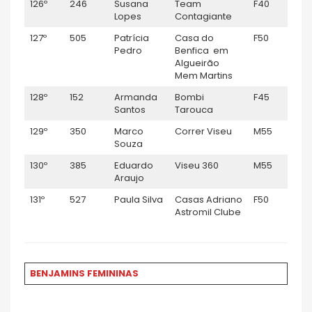
126º
246
Susana
Team
F40
1
Lopes
Contagiante
127º
505
Patrícia
Casa do
F50
1
Pedro
Benfica em
Algueirão
Mem Martins
128º
152
Armanda
Bombi
F45
1
Santos
Tarouca
129º
350
Marco
Correr Viseu
M55
1:
Souza
130º
385
Eduardo
Viseu 360
M55
1:
Araujo
131º
527
Paula Silva
Casas Adriano
F50
1:
Astromil Clube
BENJAMINS FEMININAS