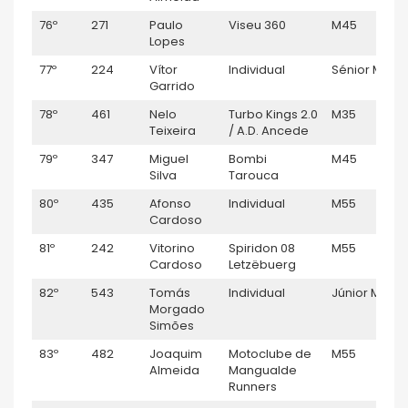
76º
271
Paulo
Viseu 360
M45
1
Lopes
77º
224
Vítor
Individual
Sénior M
1
Garrido
78º
461
Nelo
Turbo Kings 2.0
M35
1
Teixeira
/ A.D. Ancede
79º
347
Miguel
Bombi
M45
1
Silva
Tarouca
80º
435
Afonso
Individual
M55
1
Cardoso
81º
242
Vitorino
Spiridon 08
M55
1
Cardoso
Letzëbuerg
82º
543
Tomás
Individual
Júnior M
1:
Morgado
Simões
83º
482
Joaquim
Motoclube de
M55
1
Almeida
Mangualde
Runners