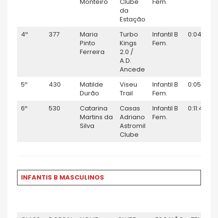
Monteiro
Clube
Fem.
da
Estação
4º
377
Maria
Turbo
Infantil B
0:04:50
Pinto
Kings
Fem.
Ferreira
2.0 /
A.D.
Ancede
5º
430
Matilde
Viseu
Infantil B
0:05:30
Durão
Trail
Fem.
6º
530
Catarina
Casas
Infantil B
0:11:42
Martins da
Adriano
Fem.
Silva
Astromil
Clube
INFANTIS B MASCULINOS