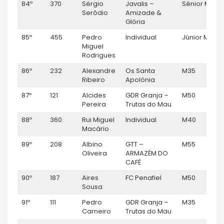
84º
370
Sérgio
Javalis –
Sénior M
1
Serôdio
Amizade &
Glória
85º
455
Pedro
Individual
Júnior M
1
Miguel
Rodrigues
86º
232
Alexandre
Os Santa
M35
1
Ribeiro
Apolónia
87º
121
Alcides
GDR Granja –
M50
1
Pereira
Trutas do Mau
88º
360
Rui Miguel
Individual
M40
1:
Macário
89º
208
Albino
GTT –
M55
1:
Oliveira
ARMAZÉM DO
CAFÉ
90º
187
Aires
FC Penafiel
M50
1:
Sousa
91º
111
Pedro
GDR Granja –
M35
1:
Carneiro
Trutas do Mau