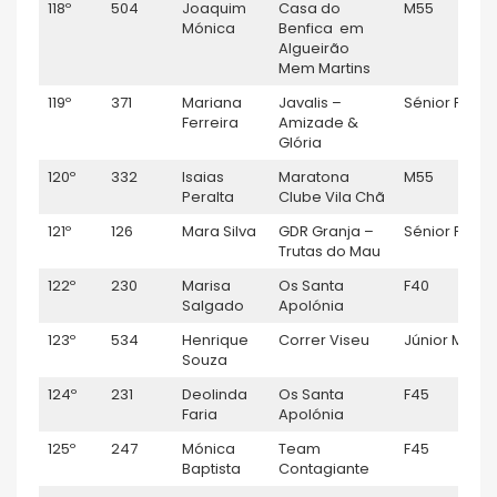
118º
504
Joaquim
Casa do
M55
1:
Mónica
Benfica em
Algueirão
Mem Martins
119º
371
Mariana
Javalis –
Sénior F
1:
Ferreira
Amizade &
Glória
120º
332
Isaias
Maratona
M55
1:
Peralta
Clube Vila Chã
121º
126
Mara Silva
GDR Granja –
Sénior F
1
Trutas do Mau
122º
230
Marisa
Os Santa
F40
1
Salgado
Apolónia
123º
534
Henrique
Correr Viseu
Júnior M
1:
Souza
124º
231
Deolinda
Os Santa
F45
1
Faria
Apolónia
125º
247
Mónica
Team
F45
1
Baptista
Contagiante