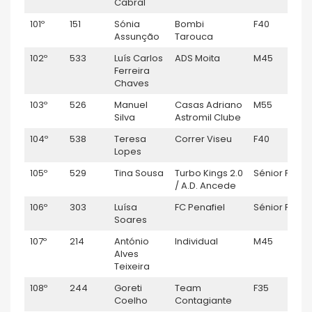
Cabral
101º
151
Sónia
Bombi
F40
1:
Assunção
Tarouca
102º
533
Luís Carlos
ADS Moita
M45
1:
Ferreira
Chaves
103º
526
Manuel
Casas Adriano
M55
1:
Silva
Astromil Clube
104º
538
Teresa
Correr Viseu
F40
1:
Lopes
105º
529
Tina Sousa
Turbo Kings 2.0
Sénior F
1:
/ A.D. Ancede
106º
303
Luísa
FC Penafiel
Sénior F
1:
Soares
107º
214
António
Individual
M45
1:
Alves
Teixeira
108º
244
Goreti
Team
F35
1:
Coelho
Contagiante