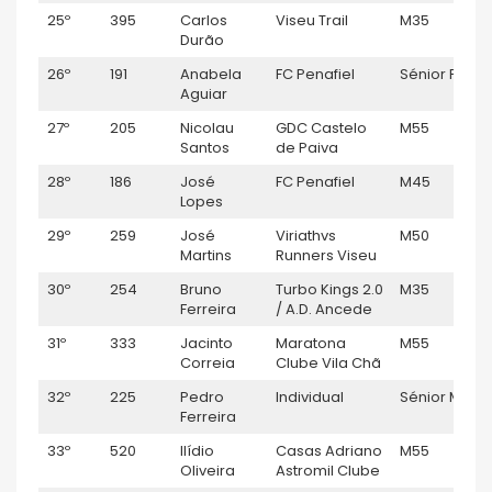
25º
395
Carlos
Viseu Trail
M35
0
Durão
26º
191
Anabela
FC Penafiel
Sénior F
0
Aguiar
27º
205
Nicolau
GDC Castelo
M55
0
Santos
de Paiva
28º
186
José
FC Penafiel
M45
0
Lopes
29º
259
José
Viriathvs
M50
0
Martins
Runners Viseu
30º
254
Bruno
Turbo Kings 2.0
M35
0
Ferreira
/ A.D. Ancede
31º
333
Jacinto
Maratona
M55
0
Correia
Clube Vila Chã
32º
225
Pedro
Individual
Sénior M
0
Ferreira
33º
520
Ilídio
Casas Adriano
M55
0
Oliveira
Astromil Clube