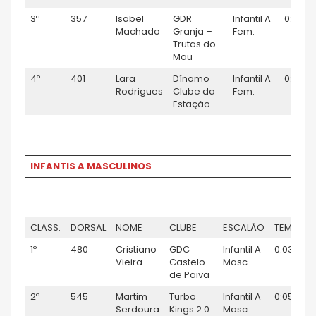
3º
357
Isabel
GDR
Infantil A
0:04:5
Machado
Granja –
Fem.
Trutas do
Mau
4º
401
Lara
Dínamo
Infantil A
0:05:0
Rodrigues
Clube da
Fem.
Estação
INFANTIS A MASCULINOS
CLASS.
DORSAL
NOME
CLUBE
ESCALÃO
TEMPO
1º
480
Cristiano
GDC
Infantil A
0:03:59
Vieira
Castelo
Masc.
de Paiva
2º
545
Martim
Turbo
Infantil A
0:05:01
Serdoura
Kings 2.0
Masc.