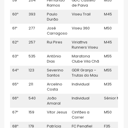
59º
204
Fernando
GDC Castelo
M55
1:
Ramos
de Paiva
60º
393
Paulo
Viseu Trail
M45
1:
Durão
61º
277
José
Viseu 360
M50
1:
Carragoso
62º
257
Rui Pires
Viriathvs
M45
1
Runners Viseu
63º
535
António
Maratona
M55
1
Dias
Clube Vila Chã
64º
123
Severino
GDR Granja –
M55
1
Santos
Trutas do Mau
65º
211
Arcelino
Individual
M35
1
Costa
66º
540
João
Individual
Sénior M
1
Amaral
67º
159
Vitor Jesus
Cinfães a
M50
1
Correr
68º
179
Patrícia
FC Penafiel
F35
1