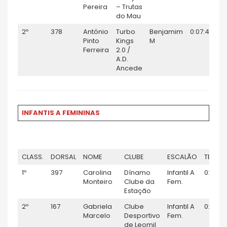
Pereira
– Trutas
do Mau
2º
378
António
Turbo
Benjamim
0:07:42
Pinto
Kings
M
Ferreira
2.0 /
A.D.
Ancede
INFANTIS A FEMININAS
CLASS.
DORSAL
NOME
CLUBE
ESCALÃO
TEMPO
1º
397
Carolina
Dínamo
Infantil A
0:04:2
Monteiro
Clube da
Fem.
Estação
2º
167
Gabriela
Clube
Infantil A
0:04:2
Marcelo
Desportivo
Fem.
de Leomil