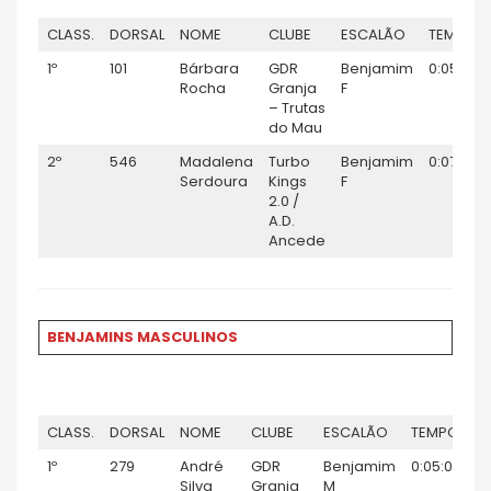
CLASS.
DORSAL
NOME
CLUBE
ESCALÃO
TEMPO
1º
101
Bárbara
GDR
Benjamim
0:05:29
Rocha
Granja
F
– Trutas
do Mau
2º
546
Madalena
Turbo
Benjamim
0:07:42
Serdoura
Kings
F
2.0 /
A.D.
Ancede
BENJAMINS MASCULINOS
CLASS.
DORSAL
NOME
CLUBE
ESCALÃO
TEMPO
1º
279
André
GDR
Benjamim
0:05:05
Silva
Granja
M