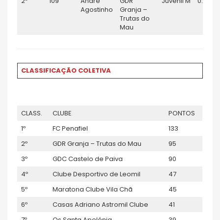
2º
109
André
GDR
Juvenil M
0:12:50
Agostinho
Granja –
Trutas do
Mau
CLASSIFICAÇÃO COLETIVA
CLASS.
CLUBE
PONTOS
1º
FC Penafiel
133
2º
GDR Granja – Trutas do Mau
95
3º
GDC Castelo de Paiva
90
4º
Clube Desportivo de Leomil
47
5º
Maratona Clube Vila Chã
45
6º
Casas Adriano Astromil Clube
41
7º
Os Santa Apolónia
39