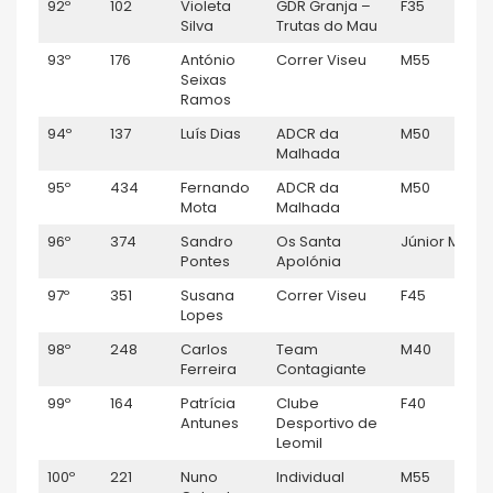
92º
102
Violeta
GDR Granja –
F35
1:
Silva
Trutas do Mau
93º
176
António
Correr Viseu
M55
1:
Seixas
Ramos
94º
137
Luís Dias
ADCR da
M50
1:
Malhada
95º
434
Fernando
ADCR da
M50
1:
Mota
Malhada
96º
374
Sandro
Os Santa
Júnior M
1:
Pontes
Apolónia
97º
351
Susana
Correr Viseu
F45
1:
Lopes
98º
248
Carlos
Team
M40
1:
Ferreira
Contagiante
99º
164
Patrícia
Clube
F40
1:
Antunes
Desportivo de
Leomil
100º
221
Nuno
Individual
M55
1: