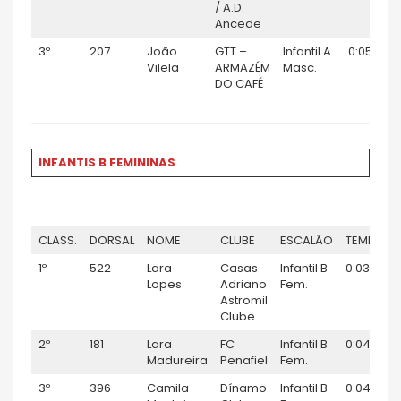
/ A.D.
Ancede
3º
207
João
GTT –
Infantil A
0:05:10
Vilela
ARMAZÉM
Masc.
DO CAFÉ
INFANTIS B FEMININAS
CLASS.
DORSAL
NOME
CLUBE
ESCALÃO
TEMPO
1º
522
Lara
Casas
Infantil B
0:03:52
Lopes
Adriano
Fem.
Astromil
Clube
2º
181
Lara
FC
Infantil B
0:04:08
Madureira
Penafiel
Fem.
3º
396
Camila
Dínamo
Infantil B
0:04:29