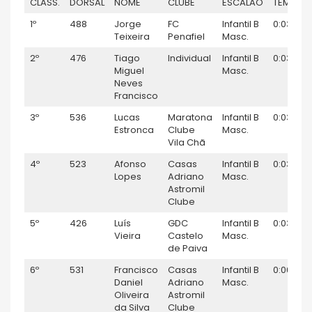
CLASS.
DORSAL
NOME
CLUBE
ESCALÃO
TEMPO
1º
488
Jorge
FC
Infantil B
0:03:45
Teixeira
Penafiel
Masc.
2º
476
Tiago
Individual
Infantil B
0:03:46
Miguel
Masc.
Neves
Francisco
3º
536
Lucas
Maratona
Infantil B
0:03:48
Estronca
Clube
Masc.
Vila Chã
4º
523
Afonso
Casas
Infantil B
0:03:50
Lopes
Adriano
Masc.
Astromil
Clube
5º
426
Luís
GDC
Infantil B
0:03:53
Vieira
Castelo
Masc.
de Paiva
6º
531
Francisco
Casas
Infantil B
0:06:03
Daniel
Adriano
Masc.
Oliveira
Astromil
da Silva
Clube