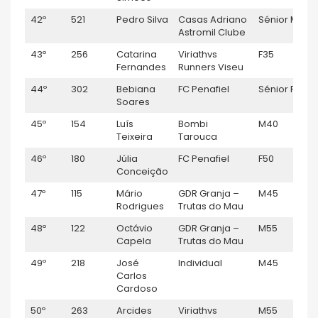
42º
521
Pedro Silva
Casas Adriano
Sénior M
0
Astromil Clube
43º
256
Catarina
Viriathvs
F35
0
Fernandes
Runners Viseu
44º
302
Bebiana
FC Penafiel
Sénior F
0
Soares
45º
154
Luís
Bombi
M40
0
Teixeira
Tarouca
46º
180
Júlia
FC Penafiel
F50
0
Conceição
47º
115
Mário
GDR Granja –
M45
0
Rodrigues
Trutas do Mau
48º
122
Octávio
GDR Granja –
M55
0
Capela
Trutas do Mau
49º
218
José
Individual
M45
0
Carlos
Cardoso
50º
263
Arcides
Viriathvs
M55
0