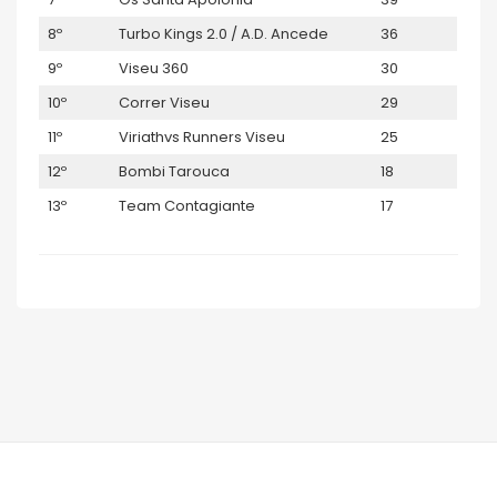
8º
Turbo Kings 2.0 / A.D. Ancede
36
9º
Viseu 360
30
10º
Correr Viseu
29
11º
Viriathvs Runners Viseu
25
12º
Bombi Tarouca
18
13º
Team Contagiante
17