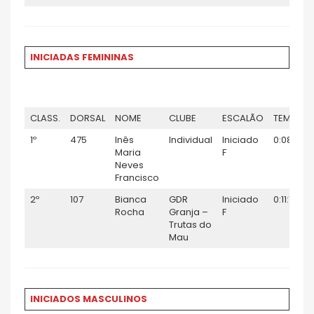
INICIADAS FEMININAS
CLASS.
DORSAL
NOME
CLUBE
ESCALÃO
TEMPO
1º
475
Inês
Individual
Iniciado
0:08:12
Maria
F
Neves
Francisco
2º
107
Bianca
GDR
Iniciado
0:11:16
Rocha
Granja –
F
Trutas do
Mau
INICIADOS MASCULINOS