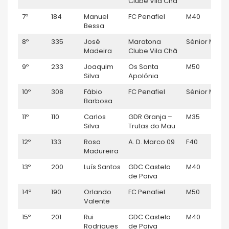
Clube Vila Chã
7º
184
Manuel
FC Penafiel
M40
0
Bessa
8º
335
José
Maratona
Sénior M
0
Madeira
Clube Vila Chã
9º
233
Joaquim
Os Santa
M50
0
Silva
Apolónia
10º
308
Fábio
FC Penafiel
Sénior M
0
Barbosa
11º
110
Carlos
GDR Granja –
M35
0
Silva
Trutas do Mau
12º
133
Rosa
A. D. Marco 09
F40
0
Madureira
13º
200
Luís Santos
GDC Castelo
M40
0
de Paiva
14º
190
Orlando
FC Penafiel
M50
0
Valente
15º
201
Rui
GDC Castelo
M40
0
Rodrigues
de Paiva