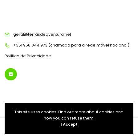
TERRAS DE AVENTURA
geral@terrasdeaventura.net
+351 960 044 973 (chamada para a rede móvel nacional)
Política de Privacidade
This site uses cookies. Find out more about cookies and
how you can refuse them.
I Accept
Terras de Aventura © 2022