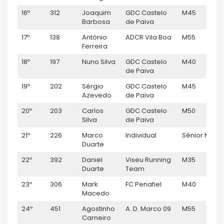
16º
312
Joaquim
GDC Castelo
M45
0
Barbosa
de Paiva
17º
138
António
ADCR Vila Boa
M55
0
Ferreira
18º
197
Nuno Silva
GDC Castelo
M40
0
de Paiva
19º
202
Sérgio
GDC Castelo
M45
0
Azevedo
de Paiva
20º
203
Carlos
GDC Castelo
M50
0
Silva
de Paiva
21º
226
Marco
Individual
Sénior M
0
Duarte
22º
392
Daniel
Viseu Running
M35
0
Duarte
Team
23º
306
Mark
FC Penafiel
M40
0
Macedo
24º
451
Agostinho
A. D. Marco 09
M55
0
Carneiro