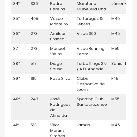
34º
336
Pedro
Maratona
Júnior M
0
Pereira
Clube Vila Chã
35º
405
Vasco
Tartarugas &
M45
0
Monteiro
Lebres
36º
273
Amílcar
Viseu 360
M45
0
Branco
37º
278
Manuel
Viseu Running
M55
0
Vieira
Team
38º
517
Diogo
Turbo Kings 2.0
Sénior M
0
Sousa
/ A.D. Ancede
39º
165
Rosa Silva
Clube
F45
0
Desportivo de
Leomil
40º
243
José
Sporting Club
M55
0
Rodrigues
Santacruzense
de
Almeida
41º
513
Vitor
Lamas
M45
0
Martins
Simões