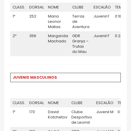
CLASS.
DORSAL
NOME
CLUBE
ESCALÃO
TEMPO
1º
252
Maria
Terras
Juvenil F
0:18:57
Leonor
de
Matias
Aventura
2º
356
Margarida
GDR
Juvenil F
0:22:50
Machado
Granja –
Trutas
do Mau
JUVENIS MASCULINOS
CLASS.
DORSAL
NOME
CLUBE
ESCALÃO
TEMPO
1º
173
David
Clube
Juvenil M
0:12:35
Kotchetov
Desportivo
de Leomil