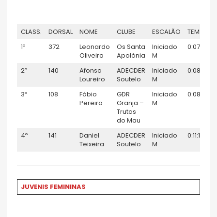
CLASS.
DORSAL
NOME
CLUBE
ESCALÃO
TEMPO
1º
372
Leonardo
Os Santa
Iniciado
0:07:48
Oliveira
Apolónia
M
2º
140
Afonso
ADECDER
Iniciado
0:08:57
Loureiro
Soutelo
M
3º
108
Fábio
GDR
Iniciado
0:08:57
Pereira
Granja –
M
Trutas
do Mau
4º
141
Daniel
ADECDER
Iniciado
0:11:14
Teixeira
Soutelo
M
JUVENIS FEMININAS