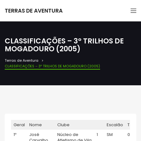
TERRAS DE AVENTURA
CLASSIFICAÇÕES – 3º TRILHOS DE
MOGADOURO (2005)
Terras de Aventura
CLASSIFICAÇÕES – 3º TRILHOS DE MOGADOURO (2005)
Geral
Nome
Clube
Escalão
Temp
1º
José
Núcleo de
1
SM
00:53:
Carvalho
Atletismo de Vila