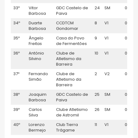
33º
Vitor
GDC Castelo de
24
SM
01:02:11
Barbosa
Paiva
34º
Duarte
CCDTCM
8
V1
01:02:1
Barbosa
Gondomar
35º
Ângelo
Casa do Povo
9
V1
01:02:
Freitas
de Fermentões
36º
António
Clube de
10
V1
01:02:
Silvino
Atletismo da
Barreira
37º
Fernando
Clube de
2
V2
01:02:
Simão
Atletismo da
Barreira
38º
Joaquim
GDC Castelo de
25
SM
01:02:
Barbosa
Paiva
39º
Carlos
Clube Atletismo
26
SM
01:03:11
Silva
de Astromil
40º
Lorenzo
Club Tierra
11
V1
01:03:1
Bermejo
Trágame