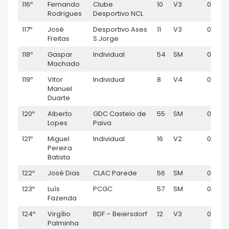
116º
Fernando
Clube
10
V3
01:24:
Rodrigues
Desportivo NCL
117º
José
Desportivo Ases
11
V3
01:24:
Freitas
S.Jorge
118º
Gaspar
Individual
54
SM
01:26:
Machado
119º
Vitor
Individual
8
V4
01:26:1
Manuel
Duarte
120º
Alberto
GDC Castelo de
55
SM
01:26:1
Lopes
Paiva
121º
Miguel
Individual
16
V2
01:26:4
Pereira
Batista
122º
José Dias
CLAC Parede
56
SM
01:28:
123º
Luís
PCGC
57
SM
01:29:
Fazenda
124º
Virgílio
BDF – Beiersdorf
12
V3
01:31:2
Palminha