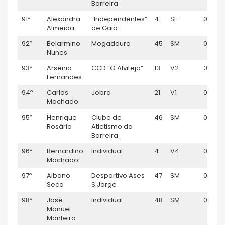
Barreira
91º
Alexandra
“Independentes”
4
SF
01:13:14
Almeida
de Gaia
92º
Belarmino
Mogadouro
45
SM
01:13:2
Nunes
93º
Arsénio
CCD “O Alvitejo”
13
V2
01:14:0
Fernandes
94º
Carlos
Jobra
21
V1
01:14:4
Machado
95º
Henrique
Clube de
46
SM
01:15:2
Rosário
Atletismo da
Barreira
96º
Bernardino
Individual
4
V4
01:15:5
Machado
97º
Albano
Desportivo Ases
47
SM
01:16:0
Seca
S.Jorge
98º
José
Individual
48
SM
01:16:2
Manuel
Monteiro