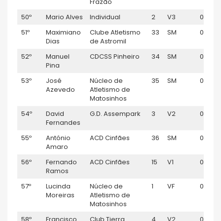
Frazão
50º
Mario Alves
Individual
2
V3
01:05:
51º
Maximiano
Clube Atletismo
33
SM
01:05:1
Dias
de Astromil
52º
Manuel
CDCSS Pinheiro
34
SM
01:05:1
Pina
53º
José
Núcleo de
35
SM
01:05:1
Azevedo
Atletismo de
Matosinhos
54º
David
G.D. Assempark
3
V2
01:05:1
Fernandes
55º
António
ACD Cinfães
36
SM
01:05:1
Amaro
56º
Fernando
ACD Cinfães
15
V1
01:05:
Ramos
57º
Lucinda
Núcleo de
1
VF
01:05:2
Moreiras
Atletismo de
Matosinhos
58º
Francisco
Club Tierra
4
V2
01:05: