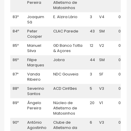
Pereira
Atletismo de
Matosinhos
83º
Joaquim
E. Alzira Lário
3
V4
01:10:4
Sá
84º
Peter
CLAC Parede
43
SM
01:10:5
Cooper
85º
Manuel
GD Banco Totta
12
V2
01:11:35
Silva
& Açores
86º
Filipe
Jobra
44
SM
01:11:48
Marques
87º
Vanda
NDC Gouveia
3
SF
01:12:18
Ribeiro
88º
Severino
ACD Cinfães
5
V3
01:12:19
Santos
89º
Ângelo
Núcleo de
20
V1
01:12:2
Pereira
Atletismo de
Matosinhos
90º
António
Clube de
6
V3
01:12:5
Agostinho
Atletismo da