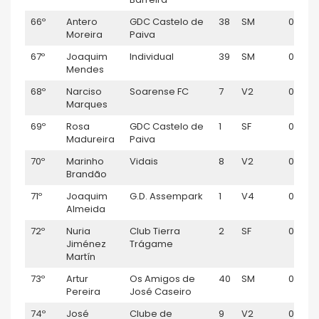
66º
Antero
GDC Castelo de
38
SM
01:07:1
Moreira
Paiva
67º
Joaquim
Individual
39
SM
01:07:1
Mendes
68º
Narciso
Soarense FC
7
V2
01:07:2
Marques
69º
Rosa
GDC Castelo de
1
SF
01:07:2
Madureira
Paiva
70º
Marinho
Vidais
8
V2
01:07:3
Brandão
71º
Joaquim
G.D. Assempark
1
V4
01:07:3
Almeida
72º
Nuria
Club Tierra
2
SF
01:08:1
Jiménez
Trágame
Martín
73º
Artur
Os Amigos de
40
SM
01:08:1
Pereira
José Caseiro
74º
José
Clube de
9
V2
01:08: