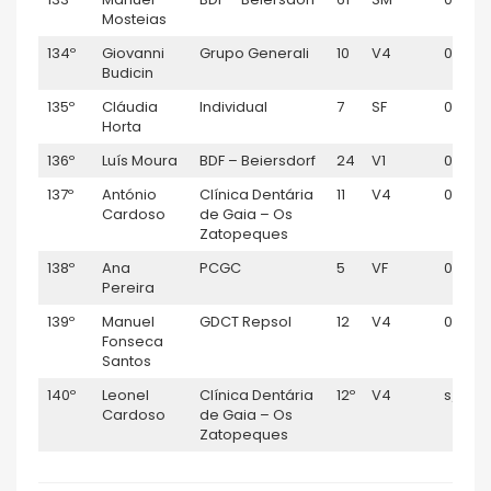
Mosteias
134º
Giovanni
Grupo Generali
10
V4
01:40:1
Budicin
135º
Cláudia
Individual
7
SF
01:46:
Horta
136º
Luís Moura
BDF – Beiersdorf
24
V1
01:53:1
137º
António
Clínica Dentária
11
V4
01:54:
Cardoso
de Gaia – Os
Zatopeques
138º
Ana
PCGC
5
VF
01:56:1
Pereira
139º
Manuel
GDCT Repsol
12
V4
01:56:1
Fonseca
Santos
140º
Leonel
Clínica Dentária
12º
V4
s/tem
Cardoso
de Gaia – Os
Zatopeques