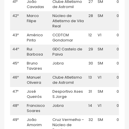
41º
João
Clube Atletismo
27
SM
01:03:2
Cavadas
de Astromil
42º
Marco
Núcleo de
28
SM
01:03:
Filipe
Atletismo de Vila
Real
43º
Américo
CCDTCM
12
V1
01:03:4
Pinto
Gondomar
44º
Rui
GDC Castelo de
29
SM
01:04:
Barbosa
Paiva
45º
Bruno
Jobra
30
SM
01:04:11
Tavares
46º
Manuel
Clube Atletismo
13
V1
01:04:
Oliveira
de Astromil
47º
José
Desportivo Ases
31
SM
01:04:
Queirós
S.Jorge
48º
Francisco
Jobra
14
V1
01:04:
Soares
49º
João
Cruz Vermelha –
32
SM
01:05:
Amorim
Núcleo de