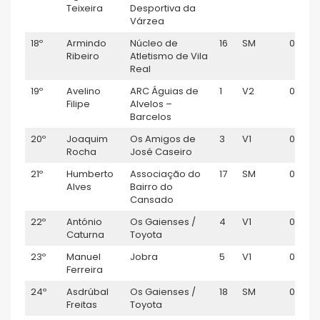
Teixeira
Desportiva da
Várzea
18º
Armindo
Núcleo de
16
SM
00:58:
Ribeiro
Atletismo de Vila
Real
19º
Avelino
ARC Águias de
1
V2
00:58:
Filipe
Alvelos –
Barcelos
20º
Joaquim
Os Amigos de
3
V1
00:58:
Rocha
José Caseiro
21º
Humberto
Associação do
17
SM
00:59:
Alves
Bairro do
Cansado
22º
António
Os Gaienses /
4
V1
00:59:
Caturna
Toyota
23º
Manuel
Jobra
5
V1
00:59:
Ferreira
24º
Asdrúbal
Os Gaienses /
18
SM
01:00:
Freitas
Toyota