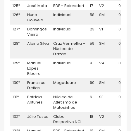
125º
José Mota
BDF – Beiersdorf
17
V2
01:31:21
126º
Nuno
Individual
58
SM
01:31:5
Gouveia
127º
Domingos
Individual
23
V1
01:32:
Vieira
128º
Albino Silva
Cruz Vermelha –
59
SM
01:33:1
Núcleo de
Frazão
129º
Manuel
Individual
9
V4
01:36:
Lopes
Ribeiro
130º
Francisco
Mogadouro
60
SM
01:37:
Freitas
131º
Patrícia
Núcleo de
6
SF
01:38:1
Antunes
Atletismo de
Matosinhos
132º
Júlio Tasca
Clube
18
V2
01:38:11
Desportivo NCL
133º
Manuel
BDF – Beiersdorf
61
SM
01:40:11