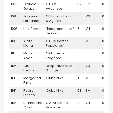
107º
Cláudio
C.F. Os
52
SM
01:20:
Gaspar
Avisenses
108º
Joaquim
GD Banco Totta
8
V3
01:20:
Fernando
& Açores
109º
Luís Abreu
“Independentes”
6
V4
01:20:
de Gaia
110º
Alzira
G.D. “3 Santos
3
VF
01:22:2
Maria
Populares”
111º
Marisa
Club Tierra
5
SF
01:22:3
Abad
Trágame
112º
Carlos
Desportivo Ases
9
V3
01:23:
Freitas
S.Jorge
113º
Margarida
Clube Nike
4
VF
01:23:
Pinto
114º
Pedro
Clube Nike
53
SM
01:23:2
Lereno
115º
Diamantino
C.A. Arcos de
7
V4
01:23:
Coelho
Valdevez