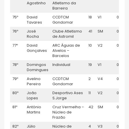
Agostinho
Atletismo da
Barreira
75º
David
CCDTCM
18
V1
01:09:1
Tavares
Gondomar
76º
José
Clube Atletismo
41
SM
01:09:
Rocha
de Astromil
77º
David
ARC Águias de
10
V2
01:10:19
Gonçalves
Alvelos –
Barcelos
78º
Domingos
Individual
19
V1
01:10:2
Domingues
79º
Avelino
CCDTCM
2
V4
01:10:2
Pereira
Gondomar
80º
João
Desportivo Ases
11
V2
01:10:3
Lopes
S.Jorge
81º
António
Cruz Vermelha –
42
SM
01:10:41
Martins
Núcleo de
Frazão
82º
Júlio
Núcleo de
4
V3
01:10:4