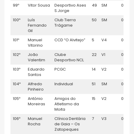
99º
Vitor Sousa
Desportivo Ases
49
SM
01:16:3
S.Jorge
100º
Luís
Club Tierra
50
SM
01:16:4
Fernando
Trágame
Gil
101º
Manuel
CCD “O Alvitejo”
5
V4
01:17:0
Vitorino
102º
João
Clube
22
V1
01:17:3
Valentim
Desportivo NCL
103º
Eduardo
PCGC
14
V2
01:18:0
Santos
104º
Alfredo
Individual
51
SM
01:18:19
Pinheiro
105º
António
Amigos do
15
V2
01:18:5
Moreiras
Atletismo da
Moita
106º
Manuel
Clínica Dentária
7
V3
01:19:0
Rocha
de Gaia – Os
Zatopeques