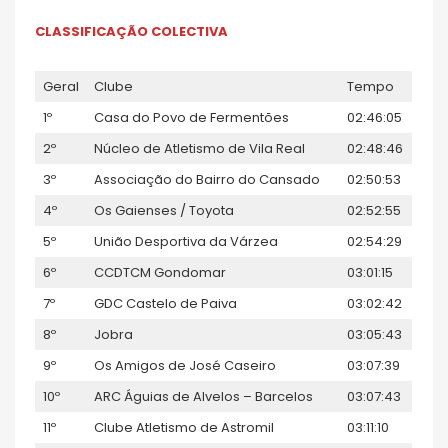
CLASSIFICAÇÃO COLECTIVA
Geral
Clube
Tempo
1º
Casa do Povo de Fermentões
02:46:05
2º
Núcleo de Atletismo de Vila Real
02:48:46
3º
Associação do Bairro do Cansado
02:50:53
4º
Os Gaienses / Toyota
02:52:55
5º
União Desportiva da Várzea
02:54:29
6º
CCDTCM Gondomar
03:01:15
7º
GDC Castelo de Paiva
03:02:42
8º
Jobra
03:05:43
9º
Os Amigos de José Caseiro
03:07:39
10º
ARC Águias de Alvelos – Barcelos
03:07:43
11º
Clube Atletismo de Astromil
03:11:10