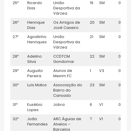
25º
Ricardo
União
19
SM
01:00:2
Dias
Desportiva da
Várzea
26º
Henrique
Os Amigos de
20
SM
01:00:
Dias
José Caseiro
27º
Agostinho
União
21
SM
01:00:
Henriques
Desportiva da
Várzea
28º
Adelino
CCDTCM
22
SM
01:01:0
Silva
Gondomar
29º
Augusto
Alunos de
1
V3
01:01:0
Pereira
Meirim FC
30º
Luís Matos
Associação do
23
SM
01:01:19
Bairro do
Cansado
31º
Eusébio
Jobra
6
V1
01:01:5
Lopes
32º
João
ARC Águias de
7
V1
01:02:
Fernandes
Alvelos –
Barcelos