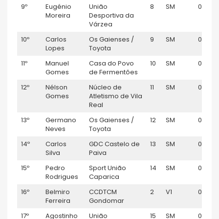
9º
Eugénio
União
8
SM
00:56:
Moreira
Desportiva da
Várzea
10º
Carlos
Os Gaienses /
9
SM
00:56:1
Lopes
Toyota
11º
Manuel
Casa do Povo
10
SM
00:56:
Gomes
de Fermentões
12º
Nélson
Núcleo de
11
SM
00:56:
Gomes
Atletismo de Vila
Real
13º
Germano
Os Gaienses /
12
SM
00:57:1
Neves
Toyota
14º
Carlos
GDC Castelo de
13
SM
00:57:
Silva
Paiva
15º
Pedro
Sport União
14
SM
00:57:
Rodrigues
Caparica
16º
Belmiro
CCDTCM
2
V1
00:57:
Ferreira
Gondomar
17º
Agostinho
União
15
SM
00:58: