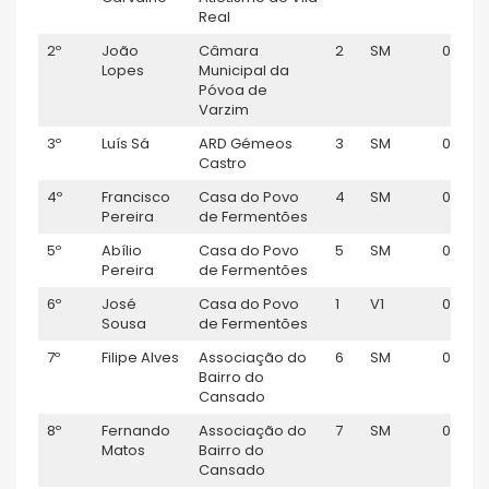
Real
2º
João
Câmara
2
SM
00:54:
Lopes
Municipal da
Póvoa de
Varzim
3º
Luís Sá
ARD Gémeos
3
SM
00:55:
Castro
4º
Francisco
Casa do Povo
4
SM
00:55:
Pereira
de Fermentões
5º
Abílio
Casa do Povo
5
SM
00:55:
Pereira
de Fermentões
6º
José
Casa do Povo
1
V1
00:55:
Sousa
de Fermentões
7º
Filipe Alves
Associação do
6
SM
00:55:
Bairro do
Cansado
8º
Fernando
Associação do
7
SM
00:56:
Matos
Bairro do
Cansado