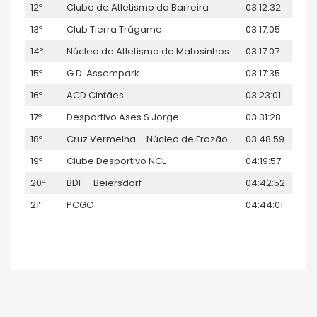
12º
Clube de Atletismo da Barreira
03:12:32
13º
Club Tierra Trágame
03:17:05
14º
Núcleo de Atletismo de Matosinhos
03:17:07
15º
G.D. Assempark
03:17:35
16º
ACD Cinfães
03:23:01
17º
Desportivo Ases S.Jorge
03:31:28
18º
Cruz Vermelha – Núcleo de Frazão
03:48:59
19º
Clube Desportivo NCL
04:19:57
20º
BDF – Beiersdorf
04:42:52
21º
PCGC
04:44:01