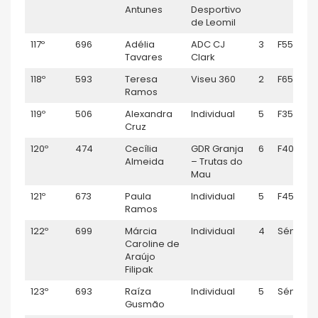
Antunes
Desportivo
de Leomil
117º
696
Adélia
ADC CJ
3
F55
Tavares
Clark
118º
593
Teresa
Viseu 360
2
F65
Ramos
119º
506
Alexandra
Individual
5
F35
Cruz
120º
474
Cecília
GDR Granja
6
F40
Almeida
– Trutas do
Mau
121º
673
Paula
Individual
5
F45
Ramos
122º
699
Márcia
Individual
4
Sénior F
Caroline de
Araújo
Filipak
123º
693
Raíza
Individual
5
Sénior F
Gusmão