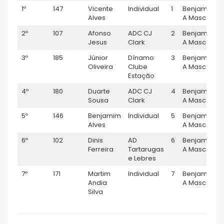
1º
147
Vicente
Individual
1
Benjamim
Alves
A Masc.
2º
107
Afonso
ADC CJ
2
Benjamim
Jesus
Clark
A Masc.
3º
185
Júnior
Dínamo
3
Benjamim
Oliveira
Clube
A Masc.
Estação
4º
180
Duarte
ADC CJ
4
Benjamim
Sousa
Clark
A Masc.
5º
146
Benjamim
Individual
5
Benjamim
Alves
A Masc.
6º
102
Dinis
AD
6
Benjamim
Ferreira
Tartarugas
A Masc.
e Lebres
7º
171
Martim
Individual
7
Benjamim
Andia
A Masc.
Silva