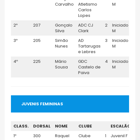
Carvalho
Atletismo
M
Carlos
Lopes
2º
207
Gonçalo
ADC CJ
2
Iniciado
0
Silva
Clark
M
3º
205
Simão
AD
3
Iniciado
0:
Nunes
Tartarugas
M
e Lebres
4º
225
Mário
GDC
4
Iniciado
0
Sousa
Castelo de
M
Paiva
JUVENIS FEMININAS
CLASS.
DORSAL
NOME
CLUBE
ESCALÃO
T
1º
300
Raquel
Clube
1
Juvenil F
0:2