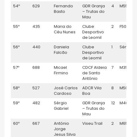
54º
629
Fernando
GDR Granja
4
M55
Basto
– Trutas do
Mau
55º
435
Maria do
Clube
2
F50
Céu Nunes
Desportivo
de Leomil
56º
440
Daniela
Clube
1
Sénior F
Falcão
Desportivo
de Leomil
57º
688
Micael
CDCF Aldeia
7
M35
Firmino
de Santo
António
58º
527
José Carlos
ADCR Vila
8
M50
Cardoso
Boa
59º
482
Sérgio
GDR Granja
12
M40
Gabriel
– Trutas do
Mau
60º
667
António
Viseu Trail
2
M65
Jorge
Jesus Silva