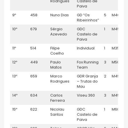
Rodrigues
Castelo de
Paiva
9º
458
Nuno Dias
GD “Os
5
M40
Ribeirinhos”
10º
679
Sérgio
GDC
1
M45
Azevedo
Castelo de
Paiva
11º
514
Filipe
Individual
1
M35
Coelho
12º
449
Paulo
Fox Running
3
M50
Matos
Team
13º
659
Marco
GDR Granja
2
M45
Rodrigues
– Trutas do
Mau
14º
634
Carlos
Viseu 360
3
M45
Ferreira
15º
622
Nicolau
GDC
1
M60
Santos
Castelo de
Paiva