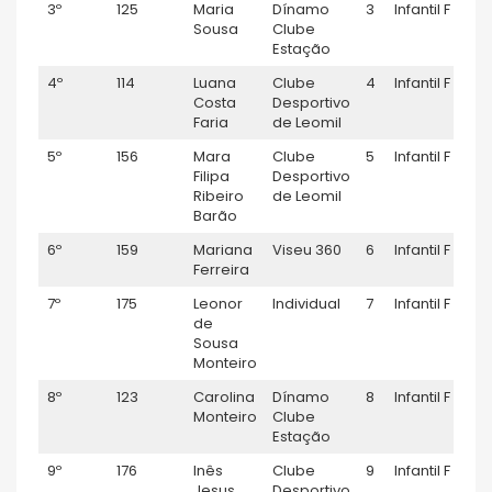
3º
125
Maria
Dínamo
3
Infantil F
0
Sousa
Clube
Estação
4º
114
Luana
Clube
4
Infantil F
0
Costa
Desportivo
Faria
de Leomil
5º
156
Mara
Clube
5
Infantil F
0
Filipa
Desportivo
Ribeiro
de Leomil
Barão
6º
159
Mariana
Viseu 360
6
Infantil F
0
Ferreira
7º
175
Leonor
Individual
7
Infantil F
0
de
Sousa
Monteiro
8º
123
Carolina
Dínamo
8
Infantil F
0
Monteiro
Clube
Estação
9º
176
Inês
Clube
9
Infantil F
0
Jesus
Desportivo