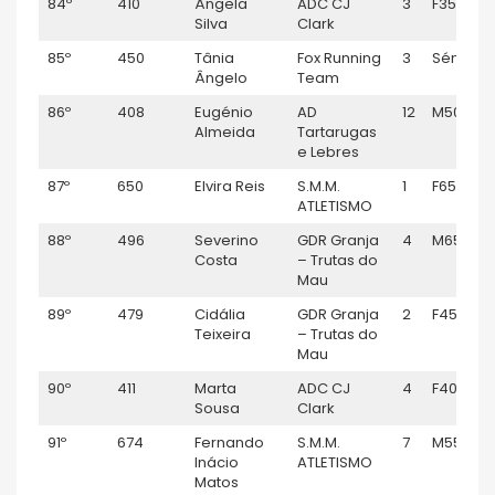
84º
410
Ângela
ADC CJ
3
F35
Silva
Clark
85º
450
Tânia
Fox Running
3
Sénior F
Ângelo
Team
86º
408
Eugénio
AD
12
M50
Almeida
Tartarugas
e Lebres
87º
650
Elvira Reis
S.M.M.
1
F65
ATLETISMO
88º
496
Severino
GDR Granja
4
M65
Costa
– Trutas do
Mau
89º
479
Cidália
GDR Granja
2
F45
Teixeira
– Trutas do
Mau
90º
411
Marta
ADC CJ
4
F40
Sousa
Clark
91º
674
Fernando
S.M.M.
7
M55
Inácio
ATLETISMO
Matos