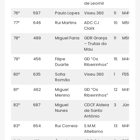
de Leomil
76º
597
Paulo Lopes
Viseu 360
11
M45
77º
646
Rui Martins
ADC CJ
10
M50
Clark
78º
489
Miguel Faria
GDR Granja
11
M50
– Trutas do
Mau
79º
456
Filipe
GD “Os
15
M40
Duarte
Ribeirinhos”
80º
635
Sofia
Viseu 360
1
F55
Romão
81º
462
Miguel
GD “Os
12
M45
Menino
Ribeirinhos”
82º
687
Miguel
CDCF Aldeia
3
Júnior M
Nunes
de Santo
António
83º
654
Rui Correia
S.M.M.
13
M45
Atletismo