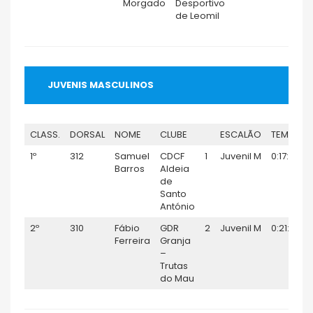
Morgado
Desportivo
de Leomil
JUVENIS MASCULINOS
CLASS.
DORSAL
NOME
CLUBE
ESCALÃO
TEMPO
1º
312
Samuel
CDCF
1
Juvenil M
0:17:31
Barros
Aldeia
de
Santo
António
2º
310
Fábio
GDR
2
Juvenil M
0:21:35
Ferreira
Granja
–
Trutas
do Mau