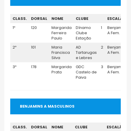
CLASS.
DORSAL
NOME
CLUBE
ESCALÃO
1º
120
Margarida
Dínamo
1
Benjamim
Ferreira
Clube
A Fem.
Paulo
Estação
2º
101
Maria
AD
2
Benjamim
Francisca
Tartarugas
A Fem.
Silva
e Lebres
3º
178
Margarida
GDC
3
Benjamim
Prata
Castelo de
A Fem.
Paiva
BENJAMINS A MASCULINOS
CLASS.
DORSAL
NOME
CLUBE
ESCALÃO