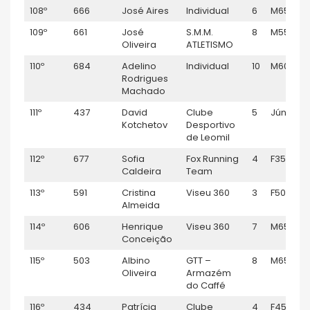
108º
666
José Aires
Individual
6
M65
109º
661
José
S.M.M.
8
M55
Oliveira
ATLETISMO
110º
684
Adelino
Individual
10
M60
Rodrigues
Machado
111º
437
David
Clube
5
Júnior M
Kotchetov
Desportivo
de Leomil
112º
677
Sofia
Fox Running
4
F35
Caldeira
Team
113º
591
Cristina
Viseu 360
3
F50
Almeida
114º
606
Henrique
Viseu 360
7
M65
Conceição
115º
503
Albino
GTT –
8
M65
Oliveira
Armazém
do Caffé
116º
434
Patrícia
Clube
4
F45