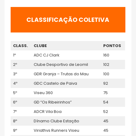
CLASSIFICAÇÃO COLETIVA
CLASS.
CLUBE
PONTOS
1º
ADC CJ Clark
160
2º
Clube Desportivo de Leomil
102
3º
GDR Granja – Trutas do Mau
100
4º
GDC Castelo de Paiva
92
5º
Viseu 360
75
6º
GD “Os Ribeirinhos”
54
7º
ADCR Vila Boa
52
8º
Dínamo Clube Estação
45
9º
Viriathvs Runners Viseu
45