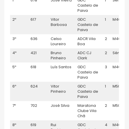
1º
678
José Vieira
GDC
1
Sénior M
Castelo de
Paiva
2º
617
Vitor
GDC
1
M40
Barbosa
Castelo de
Paiva
3º
636
Celso
ADCR Vila
2
M40
Loureiro
Boa
4º
421
Bruno
ADC CJ
2
Sénior M
Pinheiro
Clark
5º
618
Luís Santos
GDC
3
M40
Castelo de
Paiva
6º
624
Vitor
GDC
1
M50
Pinheiro
Castelo de
Paiva
7º
702
José Silva
Maratona
2
M50
Clube Vila
Chã
8º
619
Rui
GDC
4
M40