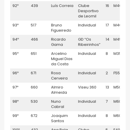
92º
439
Luís Correia
Clube
16
M40
Desportivo
de Leomil
93º
517
Bruno
Individual
17
M40
Figueiredo
94º
466
Ricardo
GD “Os
14
M45
Gama
Ribeirinhos”
95º
651
Arcelino
Individual
8
M35
Miguel Dias
da Costa
96º
671
Rosa
Individual
2
F55
Cerveira
97º
660
Almiro
Viseu 360
13
M50
Almeida
98º
530
Nuno
Individual
7
M60
Cabral
99º
672
Joaquim
Individual
8
M60
Santos
100º
432
Ana Bela
Clube
5
F40