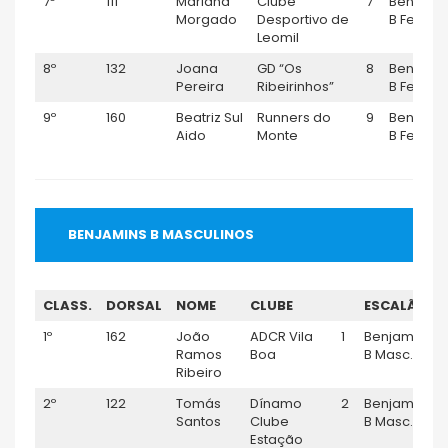
7º
111
Mariana
Clube
7
Benjami
Morgado
Desportivo de
B Fem.
Leomil
8º
132
Joana
GD “Os
8
Benjami
Pereira
Ribeirinhos”
B Fem.
9º
160
Beatriz Sul
Runners do
9
Benjami
Aido
Monte
B Fem.
BENJAMINS B MASCULINOS
CLASS.
DORSAL
NOME
CLUBE
ESCALÃO
1º
162
João
ADCR Vila
1
Benjamim
Ramos
Boa
B Masc.
Ribeiro
2º
122
Tomás
Dínamo
2
Benjamim
Santos
Clube
B Masc.
Estação