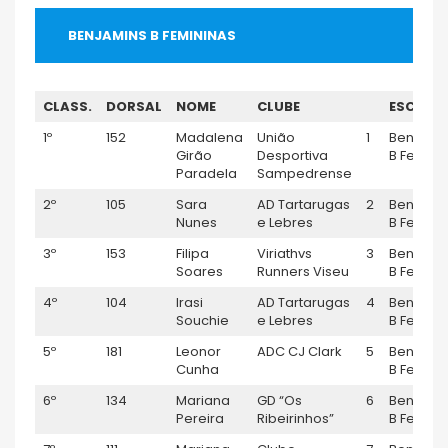
BENJAMINS B FEMININAS
CLASS.
DORSAL
NOME
CLUBE
ESCALÃ
1º
152
Madalena
União
1
Benjami
Girão
Desportiva
B Fem.
Paradela
Sampedrense
2º
105
Sara
AD Tartarugas
2
Benjami
Nunes
e Lebres
B Fem.
3º
153
Filipa
Viriathvs
3
Benjami
Soares
Runners Viseu
B Fem.
4º
104
Irasi
AD Tartarugas
4
Benjami
Souchie
e Lebres
B Fem.
5º
181
Leonor
ADC CJ Clark
5
Benjami
Cunha
B Fem.
6º
134
Mariana
GD “Os
6
Benjami
Pereira
Ribeirinhos”
B Fem.