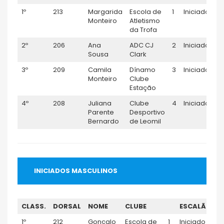
1º
213
Margarida
Escola de
1
Iniciado F
Monteiro
Atletismo
da Trofa
2º
206
Ana
ADC CJ
2
Iniciado F
Sousa
Clark
3º
209
Camila
Dínamo
3
Iniciado F
Monteiro
Clube
Estação
4º
208
Juliana
Clube
4
Iniciado F
Parente
Desportivo
Bernardo
de Leomil
INICIADOS MASCULINOS
CLASS.
DORSAL
NOME
CLUBE
ESCALÃO
T
1º
212
Gonçalo
Escola de
1
Iniciado
0: