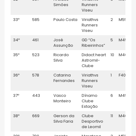
Simões
Runners
Viseu
33º
585
Paulo Costa
Viriathvs
2
M55
Runners
Viseu
34º
461
José
GD “Os
5
M45
Assunção
Ribeirinhos”
35º
523
Ricardo
Didact heart
10
M40
Silva
Astromil-
Clube
36º
578
Catarina
Viriathvs
1
F40
Fernandes
Runners
Viseu
37º
443
Vasco
Dínamo
6
M45
Monteiro
Clube
Estação
38º
669
Gerson da
Clube
11
M40
Silva Faria
Desportivo
de Leomil