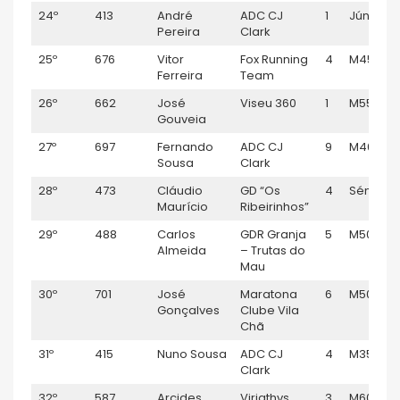
24º
413
André
ADC CJ
1
Júnior M
Pereira
Clark
25º
676
Vitor
Fox Running
4
M45
Ferreira
Team
26º
662
José
Viseu 360
1
M55
Gouveia
27º
697
Fernando
ADC CJ
9
M40
Sousa
Clark
28º
473
Cláudio
GD “Os
4
Sénior M
Maurício
Ribeirinhos”
29º
488
Carlos
GDR Granja
5
M50
Almeida
– Trutas do
Mau
30º
701
José
Maratona
6
M50
Gonçalves
Clube Vila
Chã
31º
415
Nuno Sousa
ADC CJ
4
M35
Clark
32º
587
Arcides
Viriathvs
3
M60