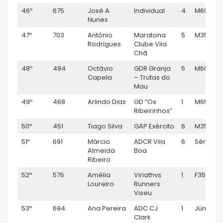
46º
675
José A
Individual
4
M60
Nunes
47º
703
António
Maratona
5
M35
Rodrigues
Clube Vila
Chã
48º
494
Octávio
GDR Granja
5
M60
Capela
– Trutas do
Mau
49º
468
Arlindo Dias
GD “Os
1
M65
Ribeirinhos”
50º
451
Tiago Silva
GAP Exército
6
M35
51º
691
Márcio
ADCR Vila
6
Sénior M
Almeida
Boa
Ribeiro
52º
576
Amélia
Viriathvs
1
F35
Loureiro
Runners
Viseu
53º
694
Ana Pereira
ADC CJ
1
Júnior F
Clark