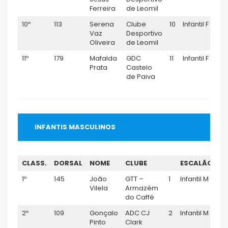
Ferreira
de Leomil
10º
113
Serena
Clube
10
Infantil F
0
Vaz
Desportivo
Oliveira
de Leomil
11º
179
Mafalda
GDC
11
Infantil F
0
Prata
Castelo
de Paiva
INFANTIS MASCULINOS
CLASS.
DORSAL
NOME
CLUBE
ESCALÃO
T
1º
145
João
GTT –
1
Infantil M
0:
Vilela
Armazém
do Caffé
2º
109
Gonçalo
ADC CJ
2
Infantil M
0:
Pinto
Clark