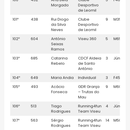
Morgado
Desportivo
de Leomil
101º
438
Rui Diogo
Clube
9
M35
da Silva
Desportivo
Neves
de Leomil
102º
604
António
Viseu 360
5
M65
Seixas
Ramos
103º
685
Catarina
CDCF Aldeia
3
Júnior F
Rebelo
de Santo
António
104º
649
Maria Andia
Individual
3
F45
105º
493
Acácio
GDR Granja
9
M60
Fonseca
– Trutas do
Mau
106º
513
Tiago
Running4fun
4
Júnior M
Rodrigues
Team Viseu
107º
563
Sérgio
Running4fun
14
M50
Rodrigues
Team Viseu