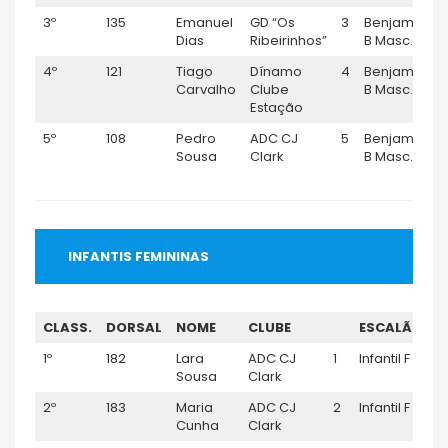
3º
135
Emanuel
GD “Os
3
Benjamim
Dias
Ribeirinhos”
B Masc.
4º
121
Tiago
Dínamo
4
Benjamim
Carvalho
Clube
B Masc.
Estação
5º
108
Pedro
ADC CJ
5
Benjamim
Sousa
Clark
B Masc.
INFANTIS FEMININAS
CLASS.
DORSAL
NOME
CLUBE
ESCALÃO
T
1º
182
Lara
ADC CJ
1
Infantil F
0
Sousa
Clark
2º
183
Maria
ADC CJ
2
Infantil F
0
Cunha
Clark