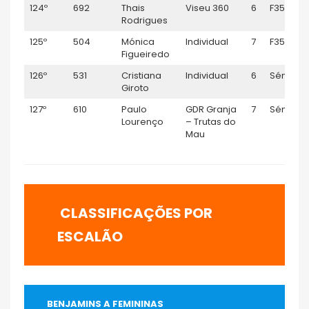
124º
692
Thais
Viseu 360
6
F35
Rodrigues
125º
504
Mónica
Individual
7
F35
Figueiredo
126º
531
Cristiana
Individual
6
Sénior F
Giroto
127º
610
Paulo
GDR Granja
7
Sénior M
Lourenço
– Trutas do
Mau
CLASSIFICAÇÕES POR
ESCALÃO
BENJAMINS A FEMININAS