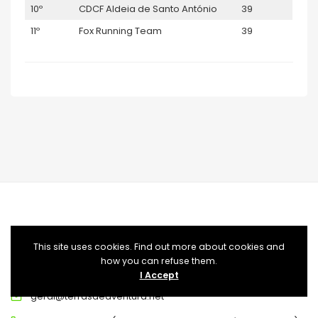
10º
CDCF Aldeia de Santo António
39
11º
Fox Running Team
39
This site uses cookies. Find out more about cookies and
how you can refuse them.
TERRAS DE AVENTURA
I Accept
geral@terrasdeaventura.net