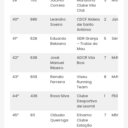
39º
700
Jacinto
Maratona
3
M55
Correia
Clube Vila
Chã
40º
686
Leandro
CDCF Aldeia
2
Júnior M
Soeiro
de Santo
António
41º
628
Eduardo
GDR Granja
5
Sénior M
Bebiano
– Trutas do
Mau
42º
638
José
ADCR Vila
7
M45
Manuel
Boa
Ribeiro
43º
609
Renato
Viseu
8
M45
Ferreira
Running
Team
44º
436
Rosa Silva
Clube
1
F50
Desportivo
de Leomil
45º
611
Cláudio
Dínamo
7
M50
Queiroga
Clube
Estação