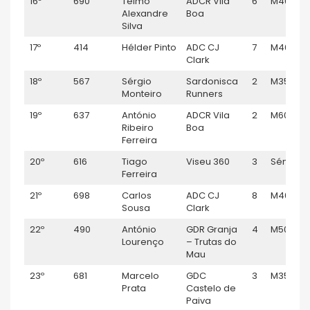
16º
690
Telmo
ADCR Vila
6
M40
Alexandre
Boa
Silva
17º
414
Hélder Pinto
ADC CJ
7
M40
Clark
18º
567
Sérgio
Sardonisca
2
M35
Monteiro
Runners
19º
637
António
ADCR Vila
2
M60
Ribeiro
Boa
Ferreira
20º
616
Tiago
Viseu 360
3
Sénior M
Ferreira
21º
698
Carlos
ADC CJ
8
M40
Sousa
Clark
22º
490
António
GDR Granja
4
M50
Lourenço
– Trutas do
Mau
23º
681
Marcelo
GDC
3
M35
Prata
Castelo de
Paiva