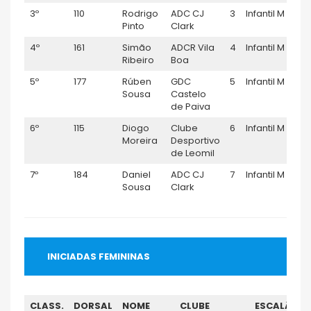
3º
110
Rodrigo
ADC CJ
3
Infantil M
0:
Pinto
Clark
4º
161
Simão
ADCR Vila
4
Infantil M
0:
Ribeiro
Boa
5º
177
Rúben
GDC
5
Infantil M
0:
Sousa
Castelo
de Paiva
6º
115
Diogo
Clube
6
Infantil M
0:
Moreira
Desportivo
de Leomil
7º
184
Daniel
ADC CJ
7
Infantil M
0:
Sousa
Clark
INICIADAS FEMININAS
CLASS.
DORSAL
NOME
CLUBE
ESCALÃO