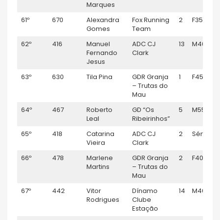
Marques
61º
670
Alexandra
Fox Running
2
F35
Gomes
Team
62º
416
Manuel
ADC CJ
13
M40
Fernando
Clark
Jesus
63º
630
Tila Pina
GDR Granja
1
F45
– Trutas do
Mau
64º
467
Roberto
GD “Os
5
M55
Leal
Ribeirinhos”
65º
418
Catarina
ADC CJ
2
Sénior F
Vieira
Clark
66º
478
Marlene
GDR Granja
2
F40
Martins
– Trutas do
Mau
67º
442
Vitor
Dínamo
14
M40
Rodrigues
Clube
Estação