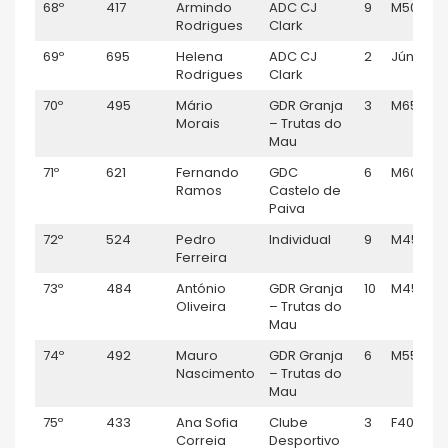
68º
417
Armindo
ADC CJ
9
M50
Rodrigues
Clark
69º
695
Helena
ADC CJ
2
Júnior F
Rodrigues
Clark
70º
495
Mário
GDR Granja
3
M65
Morais
– Trutas do
Mau
71º
621
Fernando
GDC
6
M60
Ramos
Castelo de
Paiva
72º
524
Pedro
Individual
9
M45
Ferreira
73º
484
António
GDR Granja
10
M45
Oliveira
– Trutas do
Mau
74º
492
Mauro
GDR Granja
6
M55
Nascimento
– Trutas do
Mau
75º
433
Ana Sofia
Clube
3
F40
Correia
Desportivo