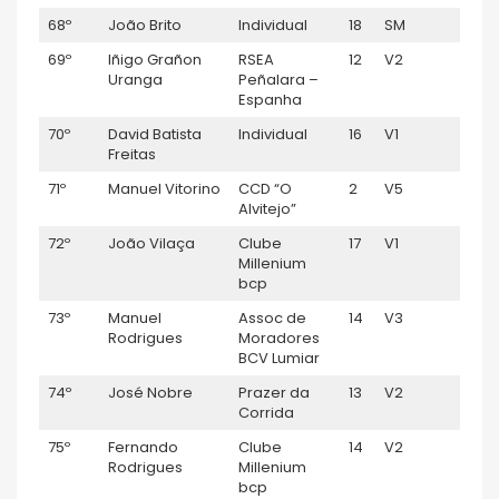
68º
João Brito
Individual
18
SM
1:02:
69º
Iñigo Grañon
RSEA
12
V2
01:02
Uranga
Peñalara –
Espanha
70º
David Batista
Individual
16
V1
1:02:
Freitas
71º
Manuel Vitorino
CCD “O
2
V5
1:02:
Alvitejo”
72º
João Vilaça
Clube
17
V1
1:02:
Millenium
bcp
73º
Manuel
Assoc de
14
V3
1:02:
Rodrigues
Moradores
BCV Lumiar
74º
José Nobre
Prazer da
13
V2
1:03:
Corrida
75º
Fernando
Clube
14
V2
1:03:
Rodrigues
Millenium
bcp