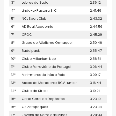
3º
Lebres do Sado
2:36:12
4º
Linda-a-Pastora S. C.
2:41:49
5º
NCL Sport Club
2:43:32
6º
AD Real Academia
2:44:56
7º
CPOC
2:45:29
8º
Grupo de Atletismo Ormaquel
2:50:46
9º
Budelpack
2:55:47
10º
Clube Millenium bcp
2:58:51
11º
Clube Ferroviário de Portugal
3:06:44
12º
Mini-mercado Inês e Reis
3:09:17
13º
Assoc de Moradores BCV Lumiar
3:16:44
14º
Clube do Stress
3:19:21
15º
Caixa Geral de Depósitos
3:23:19
16º
Os Zatopeques
3:23:38
17º
Jovens da Serra das Minas
3:24:33