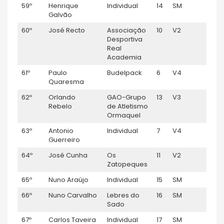
59º
Henrique
Individual
14
SM
1:00:
Galvão
60º
José Recto
Associação
10
V2
1:00:
Desportiva
Real
Academia
61º
Paulo
Budelpack
6
V4
1:00:
Quaresma
62º
Orlando
GAO-Grupo
13
V3
1:00:
Rebelo
de Atletismo
Ormaquel
63º
Antonio
Individual
7
V4
1:01:1
Guerreiro
64º
José Cunha
Os
11
V2
1:01:11
Zatopeques
65º
Nuno Araújo
Individual
15
SM
1:01:
66º
Nuno Carvalho
Lebres do
16
SM
1:01:3
Sado
67º
Carlos Taveira
Individual
17
SM
1:01: