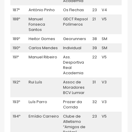
Academia
187º
António Pinho
Os Flechas
23
V4
1:20:
188º
Manuel
GDCT Repsol
21
V5
1:20:
Fonseca
Polímeros
Santos
189º
Heitor Gomes
Georunners
38
SM
1:21:
190º
Carlos Mendes
Individual
39
SM
1:21:
191º
Manuel Ribeiro
Ass.
22
V5
1:21:
Desportiva
Real
Academia
192º
Rui Luís
Assoc de
31
V3
1:21:
Moradores
BCV Lumiar
193º
Luís Parro
Prazer da
32
V3
1:21:
Corrida
194º
Emídio Carreiro
Clube de
23
V5
1:21:
Atletismo
“Amigos de