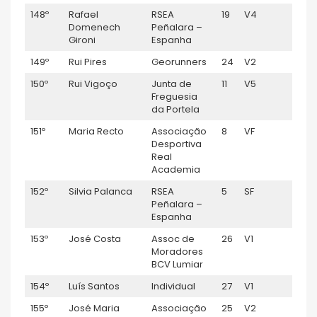
148º
Rafael
RSEA
19
V4
1:13:
Domenech
Peñalara –
Gironi
Espanha
149º
Rui Pires
Georunners
24
V2
1:13:
150º
Rui Vigoço
Junta de
11
V5
1:14:1
Freguesia
da Portela
151º
Maria Recto
Associação
8
VF
1:14:
Desportiva
Real
Academia
152º
Silvia Palanca
RSEA
5
SF
1:14:
Peñalara –
Espanha
153º
José Costa
Assoc de
26
V1
1:14:4
Moradores
BCV Lumiar
154º
Luís Santos
Individual
27
V1
1:14:
155º
José Maria
Associação
25
V2
1:15: