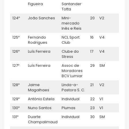
Figueira
Santander
Totta
124º
João Sanches
Mini-
20
V2
1:10:4
mercado
Inês e Reis
125º
Fernando
NCL Sport
16
V4
1:10:
Rodrigues
Club
126º
Luís Ferreira
Clube do
17
V4
1:10:
Stress
127º
Luís Ferreira
Assoc de
29
SM
1:10:
Moradores
BCV Lumiar
128º
Jaime
Linda-a-
21
V2
1:11:0
Magalhaes
Pastora S. C.
129º
António Estela
Individual
22
V1
1:11:0
130º
Nuno Santos
Plumas
23
V1
1:11:2
131º
Duarte
Individual
30
SM
1:11:3
Champalimaud