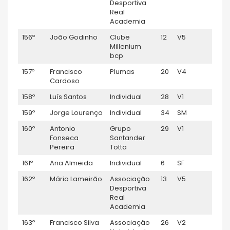
Desportiva
Real
Academia
156º
João Godinho
Clube
12
V5
1:15:
Millenium
bcp
157º
Francisco
Plumas
20
V4
1:15:
Cardoso
158º
Luís Santos
Individual
28
V1
1:15:
159º
Jorge Lourenço
Individual
34
SM
1:15:
160º
Antonio
Grupo
29
V1
1:15:
Fonseca
Santander
Pereira
Totta
161º
Ana Almeida
Individual
6
SF
1:15:
162º
Mário Lameirão
Associação
13
V5
1:15:
Desportiva
Real
Academia
163º
Francisco Silva
Associação
26
V2
1:15:5