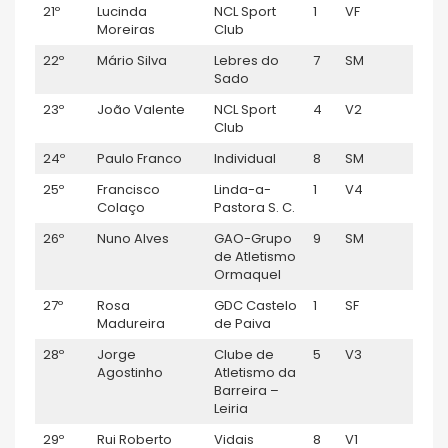
21º
Lucinda
NCL Sport
1
VF
0:53
Moreiras
Club
22º
Mário Silva
Lebres do
7
SM
0:53:
Sado
23º
João Valente
NCL Sport
4
V2
0:53:
Club
24º
Paulo Franco
Individual
8
SM
0:54:
25º
Francisco
Linda-a-
1
V4
0:54
Colaço
Pastora S. C.
26º
Nuno Alves
GAO-Grupo
9
SM
0:54:
de Atletismo
Ormaquel
27º
Rosa
GDC Castelo
1
SF
0:54
Madureira
de Paiva
28º
Jorge
Clube de
5
V3
0:55
Agostinho
Atletismo da
Barreira –
Leiria
29º
Rui Roberto
Vidais
8
V1
0:55: