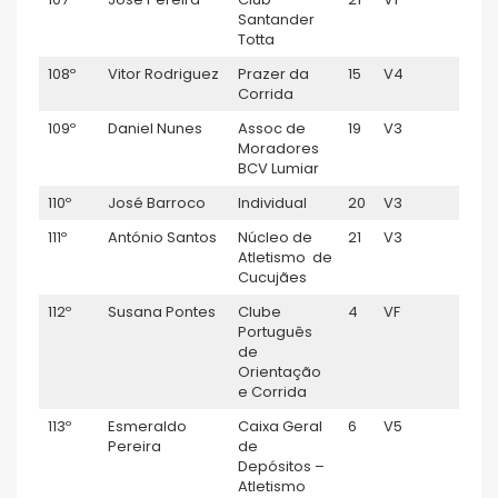
Santander
Totta
108º
Vitor Rodriguez
Prazer da
15
V4
1:08:
Corrida
109º
Daniel Nunes
Assoc de
19
V3
1:08:
Moradores
BCV Lumiar
110º
José Barroco
Individual
20
V3
1:08:
111º
António Santos
Núcleo de
21
V3
1:08:
Atletismo de
Cucujães
112º
Susana Pontes
Clube
4
VF
1:09:
Português
de
Orientação
e Corrida
113º
Esmeraldo
Caixa Geral
6
V5
1:09:
Pereira
de
Depósitos –
Atletismo