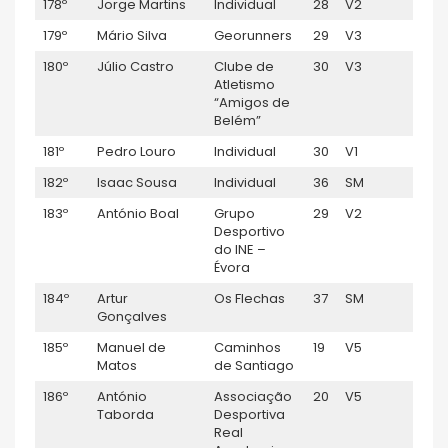
178º
Jorge Martins
Individual
28
V2
1:17:
179º
Mário Silva
Georunners
29
V3
1:17:3
180º
Júlio Castro
Clube de
30
V3
1:18:
Atletismo
“Amigos de
Belém”
181º
Pedro Louro
Individual
30
V1
1:18:
182º
Isaac Sousa
Individual
36
SM
1:18:0
183º
António Boal
Grupo
29
V2
1:19:
Desportivo
do INE –
Évora
184º
Artur
Os Flechas
37
SM
1:19:5
Gonçalves
185º
Manuel de
Caminhos
19
V5
1:19:
Matos
de Santiago
186º
António
Associação
20
V5
1:20:
Taborda
Desportiva
Real