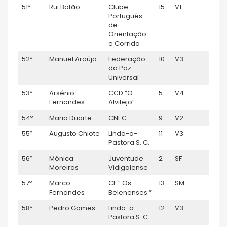
51º
Rui Botão
Clube
15
V1
0:59
Português
de
Orientação
e Corrida
52º
Manuel Araújo
Federação
10
V3
0:59:
da Paz
Universal
53º
Arsénio
CCD “O
5
V4
0:59:
Fernandes
Alvitejo”
54º
Mario Duarte
CNEC
9
V2
0:59
55º
Augusto Chiote
Linda-a-
11
V3
1:00:
Pastora S. C.
56º
Mónica
Juventude
2
SF
1:00:
Moreiras
Vidigalense
57º
Marco
CF ” Os
13
SM
1:00:
Fernandes
Belenenses “
58º
Pedro Gomes
Linda-a-
12
V3
1:00:
Pastora S. C.