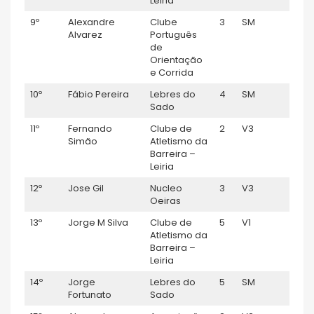
Leiria
9º
Alexandre
Clube
3
SM
0:50:
Alvarez
Português
de
Orientação
e Corrida
10º
Fábio Pereira
Lebres do
4
SM
0:50
Sado
11º
Fernando
Clube de
2
V3
0:51:
Simão
Atletismo da
Barreira –
Leiria
12º
Jose Gil
Nucleo
3
V3
0:51:
Oeiras
13º
Jorge M Silva
Clube de
5
V1
0:51:
Atletismo da
Barreira –
Leiria
14º
Jorge
Lebres do
5
SM
0:51:
Fortunato
Sado