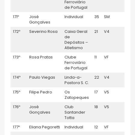
Ferroviário
de Portugal
171º
José
Individual
35
SM
1:16:5
Gonçalves
172º
Severino Rosa
Caixa Geral
21
V4
1:16:
de
Depósitos –
Atletismo
173º
Rosa Pratas
Clube
11
VF
1:17:0
Ferroviário
de Portugal
174º
Paulo Viegas
Linda-a-
22
V4
1:17:17
Pastora S. C.
175º
Filipe Pedro
Os
17
V5
1:17:2
Zatopeques
176º
José
Club
18
V5
1:17:2
Gonçalves
Santander
Totta
177º
Eliana Pegoretti
Individual
12
VF
1:17:2