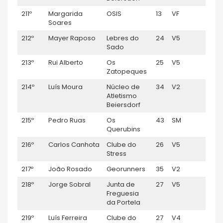
211º
Margarida
OSIS
13
VF
01:29
Soares
212º
Mayer Raposo
Lebres do
24
V5
01:30
Sado
213º
Rui Alberto
Os
25
V5
01:31
Zatopeques
214º
Luís Moura
Núcleo de
34
V2
01:33
Atletismo
Beiersdorf
215º
Pedro Ruas
Os
43
SM
01:34
Querubins
216º
Carlos Canhota
Clube do
26
V5
01:34
Stress
217º
João Rosado
Georunners
35
V2
01:34
218º
Jorge Sobral
Junta de
27
V5
01:35
Freguesia
da Portela
219º
Luís Ferreira
Clube do
27
V4
01:36