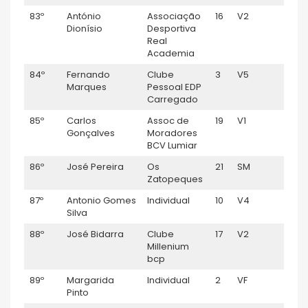
83º
António
Associação
16
V2
1:04:
Dionísio
Desportiva
Real
Academia
84º
Fernando
Clube
3
V5
1:04:
Marques
Pessoal EDP
Carregado
85º
Carlos
Assoc de
19
V1
1:05:
Gonçalves
Moradores
BCV Lumiar
86º
José Pereira
Os
21
SM
1:05:
Zatopeques
87º
Antonio Gomes
Individual
10
V4
1:05:
Silva
88º
José Bidarra
Clube
17
V2
1:05:
Millenium
bcp
89º
Margarida
Individual
2
VF
1:05:
Pinto