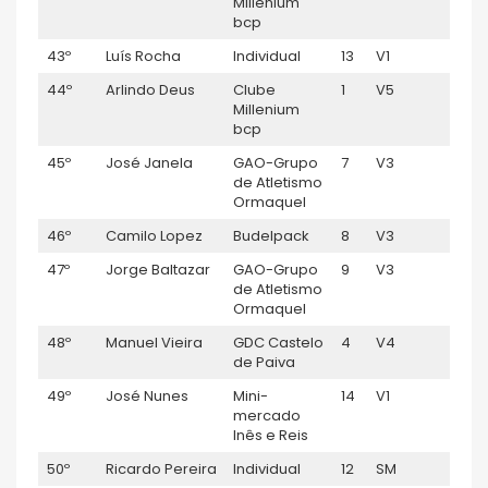
Millenium
bcp
43º
Luís Rocha
Individual
13
V1
0:57
44º
Arlindo Deus
Clube
1
V5
0:58
Millenium
bcp
45º
José Janela
GAO-Grupo
7
V3
0:58:
de Atletismo
Ormaquel
46º
Camilo Lopez
Budelpack
8
V3
0:58:
47º
Jorge Baltazar
GAO-Grupo
9
V3
0:58:
de Atletismo
Ormaquel
48º
Manuel Vieira
GDC Castelo
4
V4
0:58
de Paiva
49º
José Nunes
Mini-
14
V1
0:59
mercado
Inês e Reis
50º
Ricardo Pereira
Individual
12
SM
0:59