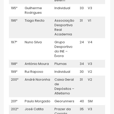
Belém”
195º
Guilherme
Individual
33
V3
1:22:
Rodrigues
196º
Tiago Recto
Associação
31
V1
1:22:
Desportiva
Real
Academia
197º
Nuno Silva
Grupo
24
V4
1:23:
Desportivo
do INE –
Évora
198º
António Moura
Plumas
34
V3
1:24:
199º
Rui Raposo
Individual
30
V2
1:24:
200º
André Noronha
Caixa Geral
31
V2
1:24:
de
Depósitos –
Atletismo
201º
Paulo Morgado
Georunners
40
SM
1:24:
202º
José Catita
Prazer da
35
V3
1:24:
Corrida