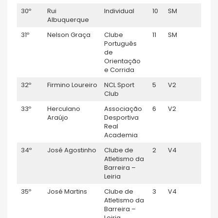
30º
Rui
Individual
10
SM
0:55
Albuquerque
31º
Nelson Graça
Clube
11
SM
0:56
Português
de
Orientação
e Corrida
32º
Firmino Loureiro
NCL Sport
5
V2
0:56
Club
33º
Herculano
Associação
6
V2
0:56:
Araújo
Desportiva
Real
Academia
34º
José Agostinho
Clube de
2
V4
0:56:
Atletismo da
Barreira –
Leiria
35º
José Martins
Clube de
3
V4
0:56
Atletismo da
Barreira –
Leiria