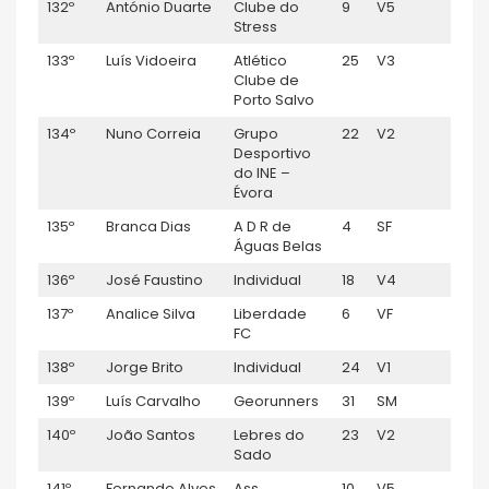
132º
António Duarte
Clube do
9
V5
1:11:3
Stress
133º
Luís Vidoeira
Atlético
25
V3
1:11:3
Clube de
Porto Salvo
134º
Nuno Correia
Grupo
22
V2
1:11:4
Desportivo
do INE –
Évora
135º
Branca Dias
A D R de
4
SF
1:11:4
Águas Belas
136º
José Faustino
Individual
18
V4
1:11:5
137º
Analice Silva
Liberdade
6
VF
1:11:5
FC
138º
Jorge Brito
Individual
24
V1
1:11:5
139º
Luís Carvalho
Georunners
31
SM
1:12:
140º
João Santos
Lebres do
23
V2
1:12:4
Sado
141º
Fernando Alves
Ass.
10
V5
1:12: