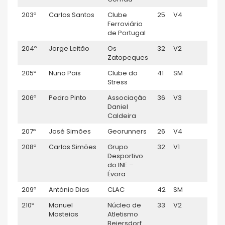
203º
Carlos Santos
Clube
25
V4
1:24:
Ferroviário
de Portugal
204º
Jorge Leitão
Os
32
V2
01:24
Zatopeques
205º
Nuno Pais
Clube do
41
SM
01:24
Stress
206º
Pedro Pinto
Associação
36
V3
01:25
Daniel
Caldeira
207º
José Simões
Georunners
26
V4
01:26
208º
Carlos Simões
Grupo
32
V1
01:26
Desportivo
do INE –
Évora
209º
António Dias
CLAC
42
SM
01:27:
210º
Manuel
Núcleo de
33
V2
01:29
Mosteias
Atletismo
Beiersdorf