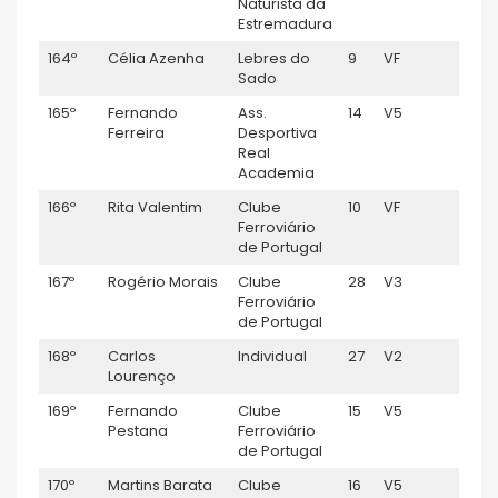
Naturista da
Estremadura
164º
Célia Azenha
Lebres do
9
VF
1:15:
Sado
165º
Fernando
Ass.
14
V5
1:16:1
Ferreira
Desportiva
Real
Academia
166º
Rita Valentim
Clube
10
VF
1:16:2
Ferroviário
de Portugal
167º
Rogério Morais
Clube
28
V3
1:16:
Ferroviário
de Portugal
168º
Carlos
Individual
27
V2
1:16:2
Lourenço
169º
Fernando
Clube
15
V5
1:16:4
Pestana
Ferroviário
de Portugal
170º
Martins Barata
Clube
16
V5
1:16:5