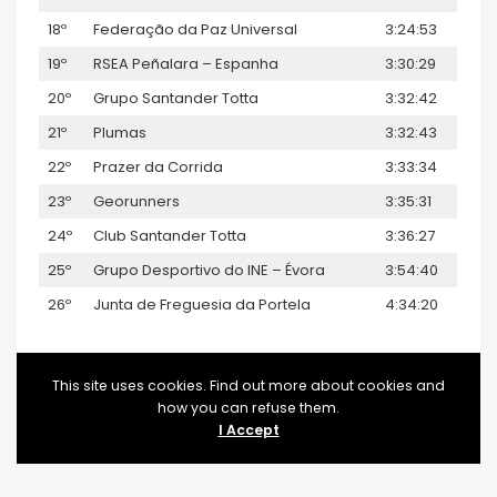
18º
Federação da Paz Universal
3:24:53
19º
RSEA Peñalara – Espanha
3:30:29
20º
Grupo Santander Totta
3:32:42
21º
Plumas
3:32:43
22º
Prazer da Corrida
3:33:34
23º
Georunners
3:35:31
24º
Club Santander Totta
3:36:27
25º
Grupo Desportivo do INE – Évora
3:54:40
26º
Junta de Freguesia da Portela
4:34:20
This site uses cookies. Find out more about cookies and
how you can refuse them.
I Accept