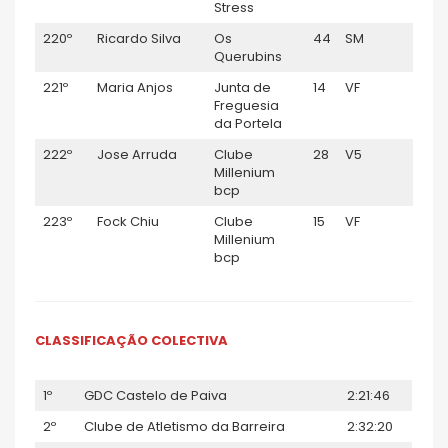
Stress
220º
Ricardo Silva
Os
44
SM
01:40
Querubins
221º
Maria Anjos
Junta de
14
VF
01:44
Freguesia
da Portela
222º
Jose Arruda
Clube
28
V5
01:59
Millenium
bcp
223º
Fock Chiu
Clube
15
VF
02:08
Millenium
bcp
CLASSIFICAÇÃO COLECTIVA
1º
GDC Castelo de Paiva
2:21:46
2º
Clube de Atletismo da Barreira
2:32:20