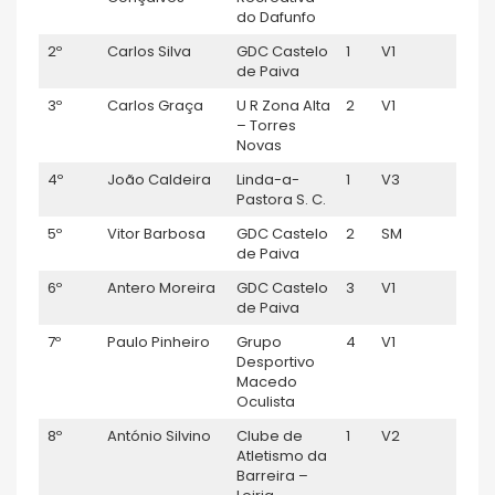
do Dafunfo
2º
Carlos Silva
GDC Castelo
1
V1
0:45
de Paiva
3º
Carlos Graça
U R Zona Alta
2
V1
0:46:
– Torres
Novas
4º
João Caldeira
Linda-a-
1
V3
0:47
Pastora S. C.
5º
Vitor Barbosa
GDC Castelo
2
SM
0:47
de Paiva
6º
Antero Moreira
GDC Castelo
3
V1
0:48
de Paiva
7º
Paulo Pinheiro
Grupo
4
V1
0:49
Desportivo
Macedo
Oculista
8º
António Silvino
Clube de
1
V2
0:49:
Atletismo da
Barreira –