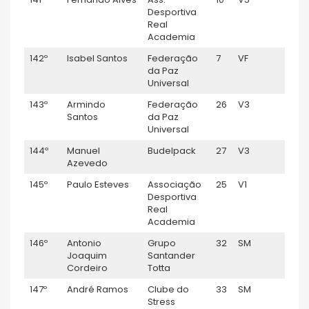
Desportiva
Real
Academia
142º
Isabel Santos
Federação
7
VF
1:12:
da Paz
Universal
143º
Armindo
Federação
26
V3
1:12:
Santos
da Paz
Universal
144º
Manuel
Budelpack
27
V3
1:13:
Azevedo
145º
Paulo Esteves
Associação
25
V1
1:13:
Desportiva
Real
Academia
146º
Antonio
Grupo
32
SM
1:13:
Joaquim
Santander
Cordeiro
Totta
147º
André Ramos
Clube do
33
SM
1:13:
Stress