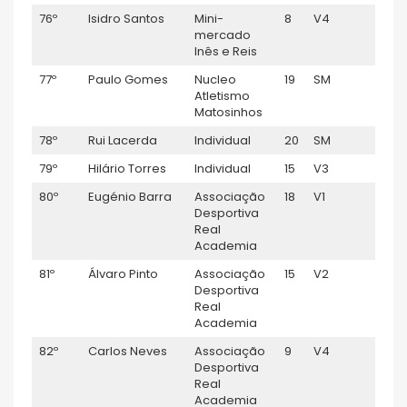
76º
Isidro Santos
Mini-
8
V4
1:03:
mercado
Inês e Reis
77º
Paulo Gomes
Nucleo
19
SM
1:03:
Atletismo
Matosinhos
78º
Rui Lacerda
Individual
20
SM
1:03:
79º
Hilário Torres
Individual
15
V3
1:04:
80º
Eugénio Barra
Associação
18
V1
1:04:
Desportiva
Real
Academia
81º
Álvaro Pinto
Associação
15
V2
1:04:
Desportiva
Real
Academia
82º
Carlos Neves
Associação
9
V4
1:04:
Desportiva
Real
Academia