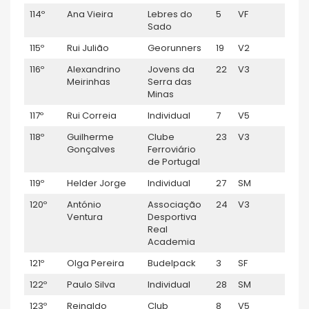
114º
Ana Vieira
Lebres do
5
VF
1:09:
Sado
115º
Rui Julião
Georunners
19
V2
1:09:
116º
Alexandrino
Jovens da
22
V3
1:09:
Meirinhas
Serra das
Minas
117º
Rui Correia
Individual
7
V5
1:09:
118º
Guilherme
Clube
23
V3
1:10:0
Gonçalves
Ferroviário
de Portugal
119º
Helder Jorge
Individual
27
SM
1:10:1
120º
António
Associação
24
V3
1:10:1
Ventura
Desportiva
Real
Academia
121º
Olga Pereira
Budelpack
3
SF
1:10:
122º
Paulo Silva
Individual
28
SM
1:10:
123º
Reinaldo
Club
8
V5
1:10: