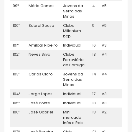
99º
Mário Gomes
Jovens da
4
V5
1:07:
Serra das
Minas
100º
Sobral Sousa
Clube
5
V5
1:07:
Millenium
bcp
101º
Amilcar Ribeiro
Individual
16
V3
1:07:1
102º
Neves Silva
Clube
13
V4
1:07:
Ferroviário
de Portugal
103º
Carlos Claro
Jovens da
14
V4
1:08:
Serra das
Minas
104º
Jorge Lopes
Individual
17
V3
1:08:
105º
José Ponte
Individual
18
V3
1:08:
106º
José Gabriel
Mini-
18
V2
1:08:
mercado
Inês e Reis
107º
José Pereira
Club
21
V1
1:08: