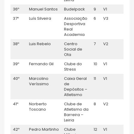
36º
Manuel Santos
Budelpack
9
V1
0:56
37º
Luís Silveira
Associação
6
V3
0:56
Desportiva
Real
Academia
38º
Luis Rebelo
Centro
7
V2
0:57:
Social de
Ota
39º
Fernando Gil
Clube do
10
V1
0:57:
Stress
40º
Marcolino
Caixa Geral
11
V1
0:57:
Veríssimo
de
Depósitos –
Atletismo
41º
Norberto
Clube de
8
V2
0:57:
Toscano
Atletismo da
Barreira –
Leiria
42º
Pedro Martinho
Clube
12
V1
0:57