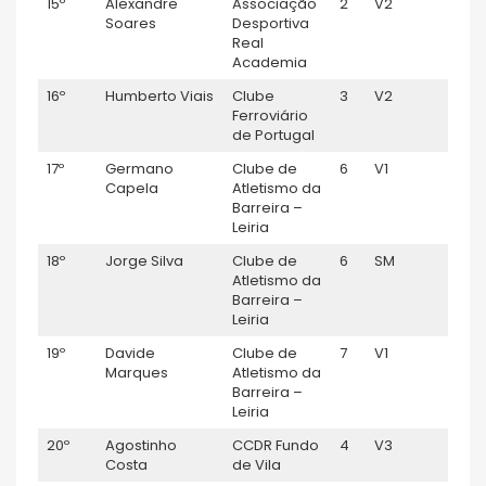
15º
Alexandre
Associação
2
V2
0:51:
Soares
Desportiva
Real
Academia
16º
Humberto Viais
Clube
3
V2
0:52:
Ferroviário
de Portugal
17º
Germano
Clube de
6
V1
0:53:
Capela
Atletismo da
Barreira –
Leiria
18º
Jorge Silva
Clube de
6
SM
0:53:
Atletismo da
Barreira –
Leiria
19º
Davide
Clube de
7
V1
0:53:
Marques
Atletismo da
Barreira –
Leiria
20º
Agostinho
CCDR Fundo
4
V3
0:53
Costa
de Vila