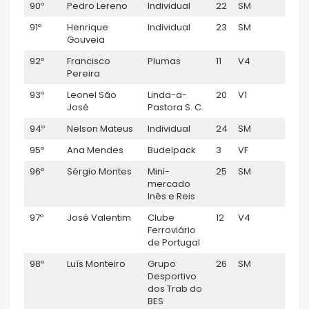
90º
Pedro Lereno
Individual
22
SM
1:05:
91º
Henrique
Individual
23
SM
1:05:
Gouveia
92º
Francisco
Plumas
11
V4
1:05:
Pereira
93º
Leonel São
Linda-a-
20
V1
1:05:
José
Pastora S. C.
94º
Nelson Mateus
Individual
24
SM
1:06:1
95º
Ana Mendes
Budelpack
3
VF
1:06:
96º
Sérgio Montes
Mini-
25
SM
1:06:
mercado
Inês e Reis
97º
José Valentim
Clube
12
V4
1:06:
Ferroviário
de Portugal
98º
Luís Monteiro
Grupo
26
SM
1:07:0
Desportivo
dos Trab do
BES