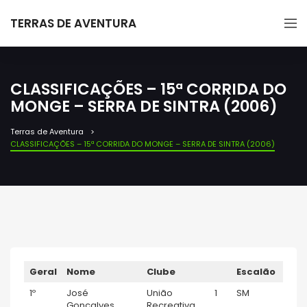
TERRAS DE AVENTURA
CLASSIFICAÇÕES – 15ª CORRIDA DO
MONGE – SERRA DE SINTRA (2006)
Terras de Aventura
CLASSIFICAÇÕES – 15ª CORRIDA DO MONGE – SERRA DE SINTRA (2006)
Geral
Nome
Clube
Escalão
Tem
1º
José
União
1
SM
0:44:
Gonçalves
Recreativa