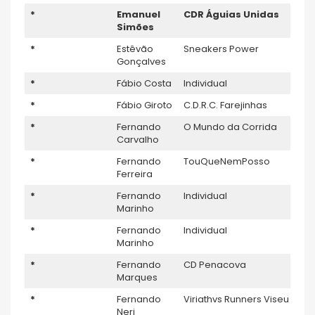
*
Emanuel
CDR Á
guias Unida
s
Simões
*
Estêvão
Sneakers Power
Gonçalves
*
Fábio Costa
Individual
*
Fábio Giroto
C.D.R.C. Farejinhas
*
Fernando
O Mundo da Corrida
Carvalho
*
Fernando
TouQueNemPosso
Ferreira
*
Fernando
Individual
Marinho
*
Fernando
Individual
Marinho
*
Fernando
CD Penacova
Marques
*
Fernando
Viriathvs Runners Viseu
Neri