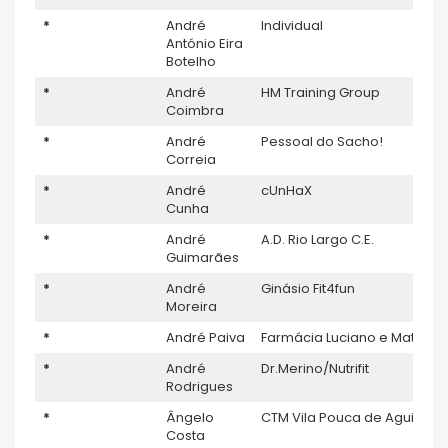
*
André
Individual
António Eira
Botelho
*
André
HM Training Group
Coimbra
*
André
Pessoal do Sacho!
Correia
*
André
cUnHaX
Cunha
*
André
A.D. Rio Largo C.E.
Guimarães
*
André
Ginásio Fit4fun
Moreira
*
André Paiva
Farmácia Luciano e Matos
*
André
Dr.Merino/Nutrifit
Rodrigues
*
Ângelo
CTM Vila Pouca de Aguiar
Costa