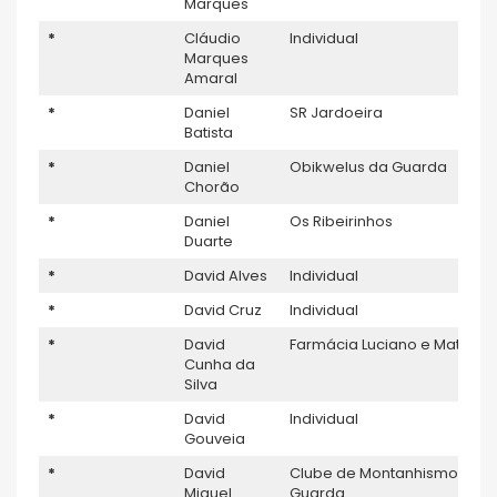
Marques
*
Cláudio
Individual
Marques
Amaral
*
Daniel
SR Jardoeira
Batista
*
Daniel
Obikwelus da Guarda
Chorão
*
Daniel
Os Ribeirinhos
Duarte
*
David Alves
Individual
*
David Cruz
Individual
*
David
Farmácia Luciano e Matos
Cunha da
Silva
*
David
Individual
Gouveia
*
David
Clube de Montanhismo da
Miguel
Guarda