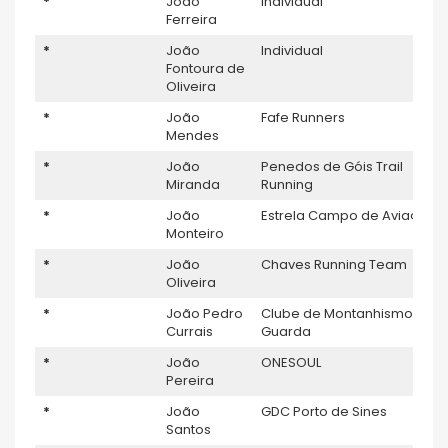
*
João
Individual
Ferreira
*
João
Individual
Fontoura de
Oliveira
*
João
Fafe Runners
Mendes
*
João
Penedos de Góis Trail
Miranda
Running
*
João
Estrela Campo de Aviação F
Monteiro
*
João
Chaves Running Team
Oliveira
*
João Pedro
Clube de Montanhismo da
Currais
Guarda
*
João
ONESOUL
Pereira
*
João
GDC Porto de Sines
Santos