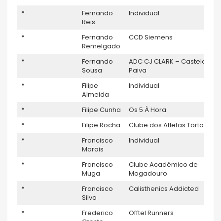
*
Fernando
Individual
Reis
*
Fernando
CCD Siemens
Remelgado
*
Fernando
ADC CJ CLARK – Castelo de
Sousa
Paiva
*
Filipe
Individual
Almeida
*
Filipe Cunha
Os 5 À Hora
*
Filipe Rocha
Clube dos Atletas Tortos
*
Francisco
Individual
Morais
*
Francisco
Clube Académico de
Muga
Mogadouro
*
Francisco
Calisthenics Addicted
Silva
*
Frederico
Offtel Runners