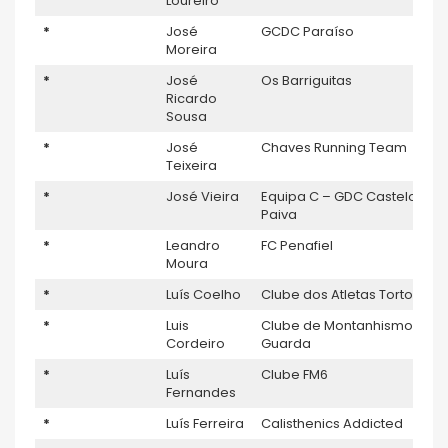
Loureiro
*
José
GCDC Paraíso
Moreira
*
José
Os Barriguitas
Ricardo
Sousa
*
José
Chaves Running Team
Teixeira
*
José Vieira
Equipa C – GDC Castelo de
Paiva
*
Leandro
FC Penafiel
Moura
*
Luís Coelho
Clube dos Atletas Tortos
*
Luis
Clube de Montanhismo da
Cordeiro
Guarda
*
Luís
Clube FM6
Fernandes
*
Luís Ferreira
Calisthenics Addicted