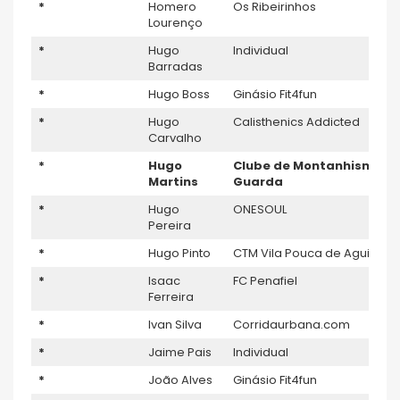
*
Homero
Os Ribeirinhos
Lourenço
*
Hugo
Individual
Barradas
*
Hugo Boss
Ginásio Fit4fun
*
Hugo
Calisthenics Addicted
Carvalho
*
Hugo
Clube de Montanhismo d
Martins
Guarda
*
Hugo
ONESOUL
Pereira
*
Hugo Pinto
CTM Vila Pouca de Aguiar
*
Isaac
FC Penafiel
Ferreira
*
Ivan Silva
Corridaurbana.com
*
Jaime Pais
Individual
*
João Alves
Ginásio Fit4fun