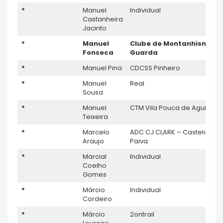
*
Manuel
Individual
Castanheira
Jacinto
*
Manuel
Clube de Montanhismo d
Fonseca
Guarda
*
Manuel Pina
CDCSS Pinheiro
*
Manuel
Real
Sousa
*
Manuel
CTM Vila Pouca de Aguiar
Teixeira
*
Marcelo
ADC CJ CLARK – Castelo de
Araujo
Paiva
*
Marcial
Individual
Coelho
Gomes
*
Márcio
Individual
Cordeiro
*
Márcio
2ontrail