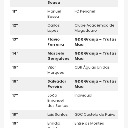
Sousa
11º
Manuel
FC Penafiel
Bessa
12º
Carlos
Clube Académico de
Lopes
Mogadouro
13º
Flávio
GDR Granja – Trutas do
Ferreira
Mau
14º
Marcelo
GDR Granja – Trutas do
Gonçalves
Mau
15º
Vitor
CDR Águias Unidas
Marques
16º
Salvador
GDR Granja – Trutas do
Pereira
Mau
17º
João
Individual
Emanuel
dos Santos
18º
Luis Santos
GDC Castelo de Paiva
19º
Emídio
Entre os Montes