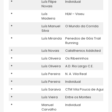
*
Luís Filipe
Individual
Novais
*
Luís
HLM – Viseu
Madeira
*
Luís Manuel
O Mundo da Corrida
Silva
*
Luís Miranda
Penedos de Góis Trail
Running
*
Luís Novais
Calisthenics Addicted
*
Luís Oliveira
Os Ribeirinhos
*
Luís Oliveira
A.D. Rio Largo C.E.
*
Luís Pereira
N. A. Vila Real
*
Luís Pereira
Individual
*
Luís Saraiva
CTM Vila Pouca de Aguiar
*
Luís Vieira
Entre os Montes
*
Manuel
Individual
Carvalho