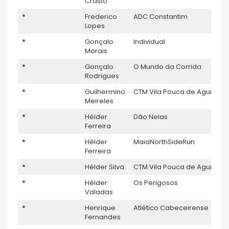
Crasto
*
Frederico
ADC Constantim
Lopes
*
Gonçalo
Individual
Morais
*
Gonçalo
O Mundo da Corrida
Rodrigues
*
Guilhermino
CTM Vila Pouca de Aguiar
Meireles
*
Hélder
Dão Nelas
Ferreira
*
Hélder
MaiaNorthSideRun
Ferreira
*
Hélder Silva
CTM Vila Pouca de Aguiar
*
Hélder
Os Perigosos
Valadas
*
Henrique
Atlético Cabeceirense
Fernandes