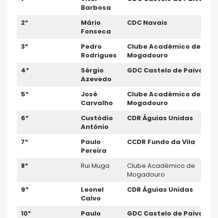
Barbosa
2º
Mário
CDC Navais
Fonseca
3º
Pedro
Clube Académico de
Rodrigues
Mogadouro
4º
Sérgio
GDC Castelo de Paiva
Azevedo
5º
José
Clube Académico de
Carvalho
Mogadouro
6º
Custódio
CDR Águias Unidas
António
7º
Paulo
CCDR Fundo da Vila
Pereira
8º
Rui Muga
Clube Académico de
Mogadouro
9º
Leonel
CDR Á
guias Unida
s
Calvo
10º
Paulo
GDC Castelo de Paiva