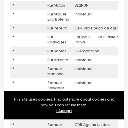
*
Rui Matos
BE2RUN
*
Rui Miguel
Individual
Eira Botelho
*
Rui Pereira
CTM Vila Pouca de Aguiar
*
Rui
Equipa C – GDC Castelo de
Rodrigues
Paiva
*
Rui Santos
CI Argoncilhe
*
Rui Valente
Individual
*
Samuel
Individual
Martinho
*
Samuel
Individual
Salvador
*
Samuel
ADC CJ CLARK – Castelo de
This site uses cookies. Find out more about cookies and
Silva
Paiva
how you can refuse them.
*
Samuel
Individual
I Accept
Tomás
*
Samuel
CDR Águias Unidas