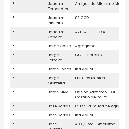
*
Joaquim
Amigos do Atletismo Magna
Fernandes
*
Joaquim
SS CGD
Pinheiro
*
Joaquim
AZULAICO – LIXA
Teixeira
*
Jorge Costa
Agroglobal
*
Jorge
GCDC Paraíso
Ferreira
*
Jorge Lopes
Individual
*
Jorge
Entre os Montes
Quinteira
*
Jorge Silva
Oficina Atletismo – GDC
Castelo de Paiva
*
José Barros
CTM Vila Pouca de Aguiar
*
José Barros
Individual
*
José
AD Quinta – Atletismo