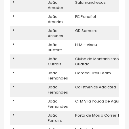
*
João
Salamandrecos
Amador
*
João
FC Penafiel
Amorim
*
João
GD Sameiro
Antunes
*
João
HLM – Viseu
Bustorff
*
João
Clube de Montanhismo da
Currais
Guarda
*
João
Caracol Trail Team
Fernandes
*
João
Calisthenics Addicted
Fernandes
*
João
CTM Vila Pouca de Aguiar
Fernandes
*
João
Porto de Mós a Correr Team
Ferreira