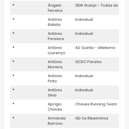
*
Ângelo
GDR Granja – Trutas do Mau
Ferreira
*
António
Individual
Batista
*
António
Individual
Fonseca
*
António
AD Quinta – Atletismo
Lourenço
*
António
GCDC Paraíso
Moreira
*
António
Individual
Pinto
*
António
Individual
Silva
*
Aprígio
Chaves Running Team
Chaves
*
Armanda
GD Os Ribeirinhos
Barroso