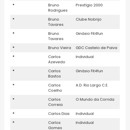
*
Bruno
Prestígio 2000
Rodrigues
*
Bruno
Clube Nobrijo
Tavares
*
Bruno
Ginásio Fit4fun
Tavares
*
Bruno Vieira
GDC Castelo de Paiva
*
Carlos
Individual
Azevedo
*
Carlos
Ginásio Fit4fun
Bastos
*
Carlos
A.D. Rio Largo C.E.
Coelho
*
Carlos
O Mundo da Corrida
Correia
*
Carlos Dias
Individual
*
Carlos
Individual
Gomes