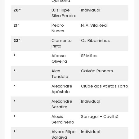
Quinteira
20º
Luis Filipe
Individual
Silva Pereira
21º
Pedro
N. A. Vila Real
Nunes
22º
Clemente
Os Ribeirinhos
Pinto
*
Afonso
SF Mões
Oliveira
*
Alex
Calvão Runners
Tondela
*
Alexandre
Clube dos Atletas Tortos
Apóstolo
*
Alexandre
Individual
Serafim
*
Alexis
Serragel – Covilhã
Serralheiro
*
Álvaro Filipe
Individual
Saraiva