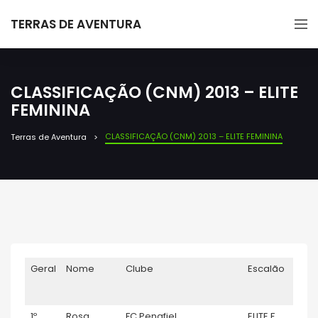
TERRAS DE AVENTURA
CLASSIFICAÇÃO (CNM) 2013 – ELITE
FEMININA
CLASSIFICAÇÃO (CNM) 2013 – ELITE FEMININA
Terras de Aventura
Geral
Nome
Clube
Escalão
mant
1º
Rosa
FC Penafiel
ELITE F
26