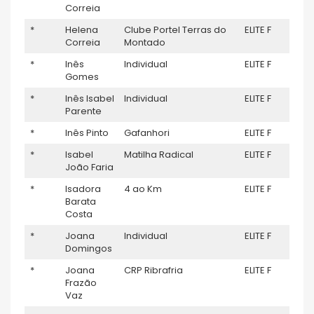
Correia
*
Helena
Clube Portel Terras do
ELITE F
–
Correia
Montado
*
Inês
Individual
ELITE F
–
Gomes
*
Inês Isabel
Individual
ELITE F
–
Parente
*
Inês Pinto
Gafanhori
ELITE F
–
*
Isabel
Matilha Radical
ELITE F
–
João Faria
*
Isadora
4 ao Km
ELITE F
–
Barata
Costa
*
Joana
Individual
ELITE F
–
Domingos
*
Joana
CRP Ribrafria
ELITE F
–
Frazão
Vaz