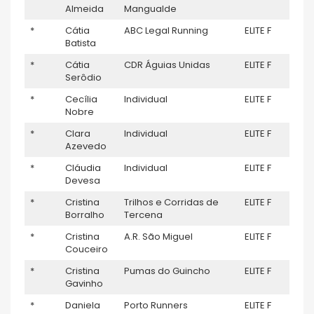
Almeida
Mangualde
*
Cátia
ABC Legal Running
ELITE F
–
Batista
*
Cátia
CDR Águias Unidas
ELITE F
–
Serôdio
*
Cecília
Individual
ELITE F
–
Nobre
*
Clara
Individual
ELITE F
–
Azevedo
*
Cláudia
Individual
ELITE F
–
Devesa
*
Cristina
Trilhos e Corridas de
ELITE F
–
Borralho
Tercena
*
Cristina
A.R. São Miguel
ELITE F
–
Couceiro
*
Cristina
Pumas do Guincho
ELITE F
–
Gavinho
*
Daniela
Porto Runners
ELITE F
–