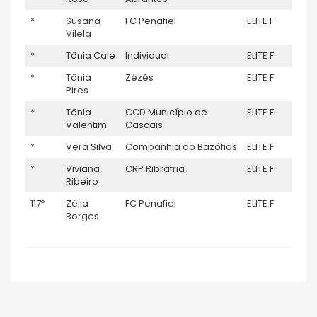
*
Susana
FC Penafiel
ELITE F
–
Vilela
*
Tânia Cale
Individual
ELITE F
–
*
Tânia
Zézés
ELITE F
–
Pires
*
Tânia
CCD Município de
ELITE F
–
Valentim
Cascais
*
Vera Silva
Companhia do Bazófias
ELITE F
–
*
Viviana
CRP Ribrafria
ELITE F
–
Ribeiro
117º
Zélia
FC Penafiel
ELITE F
–
Borges