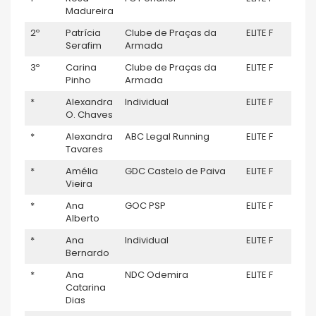
Madureira
2º
Patrícia
Clube de Praças da
ELITE F
22
Serafim
Armada
3º
Carina
Clube de Praças da
ELITE F
20
Pinho
Armada
*
Alexandra
Individual
ELITE F
–
O. Chaves
*
Alexandra
ABC Legal Running
ELITE F
–
Tavares
*
Amélia
GDC Castelo de Paiva
ELITE F
–
Vieira
*
Ana
GOC PSP
ELITE F
–
Alberto
*
Ana
Individual
ELITE F
–
Bernardo
*
Ana
NDC Odemira
ELITE F
–
Catarina
Dias