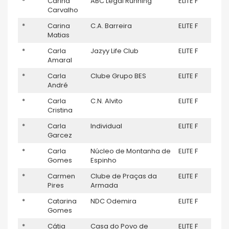
*
Carina
ABC Legal Running
ELITE F
–
Carvalho
*
Carina
C.A. Barreira
ELITE F
–
Matias
*
Carla
Jazyy Life Club
ELITE F
–
Amaral
*
Carla
Clube Grupo BES
ELITE F
–
André
*
Carla
C.N. Alvito
ELITE F
–
Cristina
*
Carla
Individual
ELITE F
–
Garcez
*
Carla
Núcleo de Montanha de
ELITE F
–
Gomes
Espinho
*
Carmen
Clube de Praças da
ELITE F
–
Pires
Armada
*
Catarina
NDC Odemira
ELITE F
–
Gomes
*
Cátia
Casa do Povo de
ELITE F
–