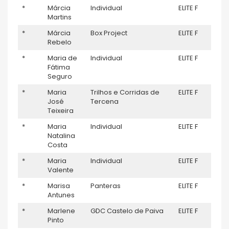
*
Márcia
Individual
ELITE F
–
Martins
*
Márcia
Box Project
ELITE F
7
Rebelo
*
Maria de
Individual
ELITE F
–
Fátima
Seguro
*
Maria
Trilhos e Corridas de
ELITE F
–
José
Tercena
Teixeira
*
Maria
Individual
ELITE F
–
Natalina
Costa
*
Maria
Individual
ELITE F
–
Valente
*
Marisa
Panteras
ELITE F
–
Antunes
*
Marlene
GDC Castelo de Paiva
ELITE F
–
Pinto