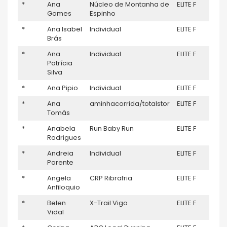
*
Ana
Núcleo de Montanha de
ELITE F
–
Gomes
Espinho
*
Ana Isabel
Individual
ELITE F
–
Brás
*
Ana
Individual
ELITE F
–
Patrícia
Silva
*
Ana Pipio
Individual
ELITE F
–
*
Ana
aminhacorrida/totalstor
ELITE F
–
Tomás
*
Anabela
Run Baby Run
ELITE F
–
Rodrigues
*
Andreia
Individual
ELITE F
–
Parente
*
Angela
CRP Ribrafria
ELITE F
–
Anfiloquio
*
Belen
X-Trail Vigo
ELITE F
–
Vidal