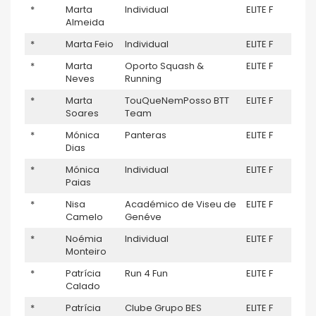
*
Marta
Individual
ELITE F
–
Almeida
*
Marta Feio
Individual
ELITE F
–
*
Marta
Oporto Squash &
ELITE F
–
Neves
Running
*
Marta
TouQueNemPosso BTT
ELITE F
–
Soares
Team
*
Mónica
Panteras
ELITE F
–
Dias
*
Mónica
Individual
ELITE F
–
Paias
*
Nisa
Académico de Viseu de
ELITE F
–
Camelo
Genéve
*
Noémia
Individual
ELITE F
–
Monteiro
*
Patrícia
Run 4 Fun
ELITE F
–
Calado
*
Patrícia
Clube Grupo BES
ELITE F
–