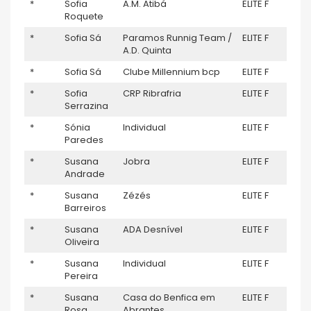
*
Sofia
A.M. Atibá
ELITE F
–
Roquete
*
Sofia Sá
Paramos Runnig Team /
ELITE F
–
A.D. Quinta
*
Sofia Sá
Clube Millennium bcp
ELITE F
–
*
Sofia
CRP Ribrafria
ELITE F
–
Serrazina
*
Sónia
Individual
ELITE F
–
Paredes
*
Susana
Jobra
ELITE F
9
Andrade
*
Susana
Zézés
ELITE F
–
Barreiros
*
Susana
ADA Desnível
ELITE F
–
Oliveira
*
Susana
Individual
ELITE F
–
Pereira
*
Susana
Casa do Benfica em
ELITE F
–
Rosa
Abrantes