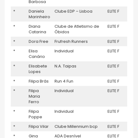
Barbosa
*
Daniela
Clube EDP – Lisboa
ELITE F
–
Marinheiro
*
Diana
Clube de Atletismo de
ELITE F
–
Catarina
Óbidos
*
Dora Free
Frufresh Runners
ELITE F
–
*
Elisa
Individual
ELITE F
–
Canário
*
Elisabete
N.A. Taipas
ELITE F
15
Lopes
*
Filipa Brás
Run 4 Fun
ELITE F
–
*
Filipa
Individual
ELITE F
–
Maria
Ferro
*
Filipa
Individual
ELITE F
–
Poppe
*
Filipa Vilar
Clube Millennium bcp
ELITE F
–
*
Gina
ADA Desnível
ELITE F
–