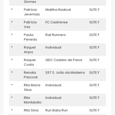
Gomes
*
Patrícia
Matilha Radical
ELITE F
–
Jeremias
*
Patrícia
FC Castrense
ELITE F
–
Vaz
*
Paula
Rail Runners
ELITE F
–
Penedo
*
Raquel
Individual
ELITE F
–
Anjos
*
Raquel
GDC Castelo de Paiva
ELITE F
–
Costa
*
Renata
SST S. João da Madeira
ELITE F
–
Pascoal
*
Rita Maria
Individual
ELITE F
–
Silva
*
Rita
Individual
ELITE F
–
Montalvão
*
Rita Silva
Run Baby Run
ELITE F
–