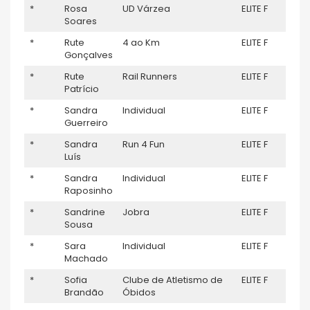
*
Rosa
UD Várzea
ELITE F
–
Soares
*
Rute
4 ao Km
ELITE F
–
Gonçalves
*
Rute
Rail Runners
ELITE F
–
Patrício
*
Sandra
Individual
ELITE F
–
Guerreiro
*
Sandra
Run 4 Fun
ELITE F
–
Luís
*
Sandra
Individual
ELITE F
–
Raposinho
*
Sandrine
Jobra
ELITE F
8
Sousa
*
Sara
Individual
ELITE F
–
Machado
*
Sofia
Clube de Atletismo de
ELITE F
–
Brandão
Óbidos