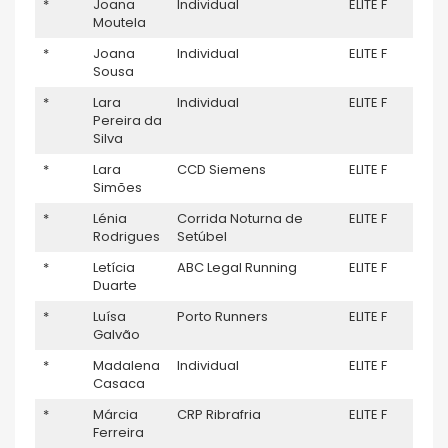
*
Joana
Individual
ELITE F
–
Moutela
*
Joana
Individual
ELITE F
–
Sousa
*
Lara
Individual
ELITE F
–
Pereira da
Silva
*
Lara
CCD Siemens
ELITE F
–
Simões
*
Lénia
Corrida Noturna de
ELITE F
–
Rodrigues
Setúbel
*
Letícia
ABC Legal Running
ELITE F
–
Duarte
*
Luísa
Porto Runners
ELITE F
–
Galvão
*
Madalena
Individual
ELITE F
–
Casaca
*
Márcia
CRP Ribrafria
ELITE F
–
Ferreira