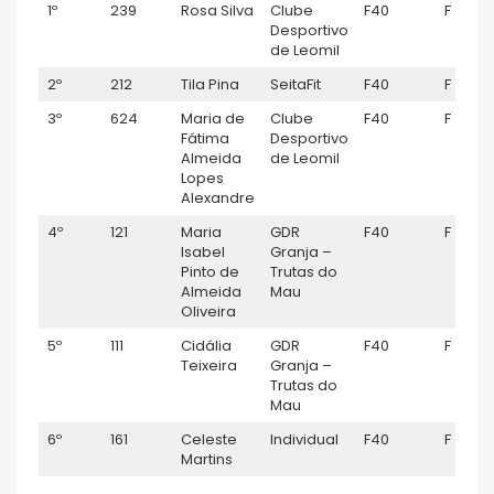
1º
239
Rosa Silva
Clube
F40
F
Desportivo
de Leomil
2º
212
Tila Pina
SeitaFit
F40
F
3º
624
Maria de
Clube
F40
F
Fátima
Desportivo
Almeida
de Leomil
Lopes
Alexandre
4º
121
Maria
GDR
F40
F
Isabel
Granja –
Pinto de
Trutas do
Almeida
Mau
Oliveira
5º
111
Cidália
GDR
F40
F
Teixeira
Granja –
Trutas do
Mau
6º
161
Celeste
Individual
F40
F
Martins