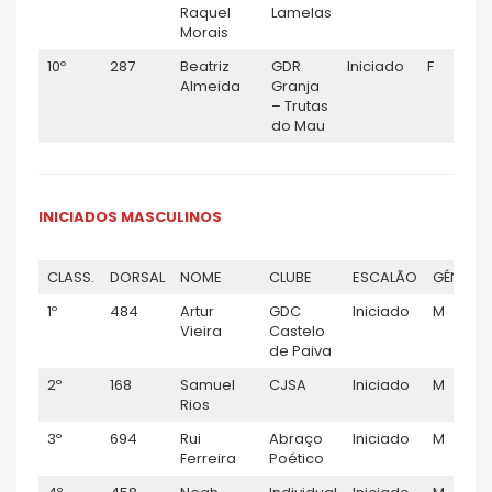
Raquel
Lamelas
Morais
10º
287
Beatriz
GDR
Iniciado
F
Almeida
Granja
– Trutas
do Mau
INICIADOS MASCULINOS
CLASS.
DORSAL
NOME
CLUBE
ESCALÃO
GÉNERO
1º
484
Artur
GDC
Iniciado
M
Vieira
Castelo
de Paiva
2º
168
Samuel
CJSA
Iniciado
M
Rios
3º
694
Rui
Abraço
Iniciado
M
Ferreira
Poético