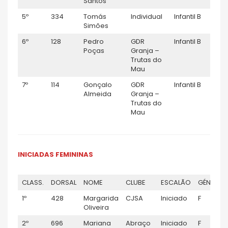
Santos
5º
334
Tomás
Individual
Infantil B
M
Simões
6º
128
Pedro
GDR
Infantil B
M
Poças
Granja –
Trutas do
Mau
7º
114
Gonçalo
GDR
Infantil B
M
Almeida
Granja –
Trutas do
Mau
INICIADAS FEMININAS
CLASS.
DORSAL
NOME
CLUBE
ESCALÃO
GÉNERO
1º
428
Margarida
CJSA
Iniciado
F
Oliveira
2º
696
Mariana
Abraço
Iniciado
F