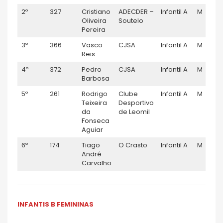
2º
327
Cristiano
ADECDER –
Infantil A
M
Oliveira
Soutelo
Pereira
3º
366
Vasco
CJSA
Infantil A
M
Reis
4º
372
Pedro
CJSA
Infantil A
M
Barbosa
5º
261
Rodrigo
Clube
Infantil A
M
Teixeira
Desportivo
da
de Leomil
Fonseca
Aguiar
6º
174
Tiago
O Crasto
Infantil A
M
André
Carvalho
INFANTIS B FEMININAS