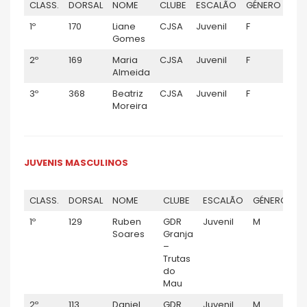
CLASS.
DORSAL
NOME
CLUBE
ESCALÃO
GÉNERO
PO
1º
170
Liane
CJSA
Juvenil
F
20
Gomes
2º
169
Maria
CJSA
Juvenil
F
18
Almeida
3º
368
Beatriz
CJSA
Juvenil
F
16
Moreira
JUVENIS MASCULINOS
CLASS.
DORSAL
NOME
CLUBE
ESCALÃO
GÉNERO
P
1º
129
Ruben
GDR
Juvenil
M
2
Soares
Granja
–
Trutas
do
Mau
2º
113
Daniel
GDR
Juvenil
M
18