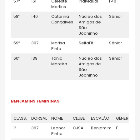
57º
161
Celeste
Individual
F40
F
Martins
58º
140
Catarina
Núcleo dos
Sénior
F
Gonçalves
Amigos de
São
Joaninho
59º
307
Marisa
SeitaFit
Sénior
F
Pinto
60º
139
Tânia
Núcleo dos
Sénior
F
Moreira
Amigos de
São
Joaninho
BENJAMINS FEMININAS
CLASS.
DORSAL
NOME
CLUBE
ESCALÃO
GÉNERO
1º
367
Leonor
CJSA
Benjamim
F
Pinho