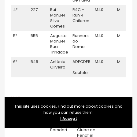
de Paiva
4º
227
Rui
R4C –
M40
M
Manuel
Run 4
Silva
Children
Gomes
5º
555
Augusto
Runners
M40
M
Manuel
do
Rua
Demo
Trindade
6º
545
António
ADECDER
M40
M
Oliveira
–
Soutelo
M45
This site uses cookies. Find out more about cookies and
how you can refuse them.
CLASS.
DORSAL
NOME
CLUBE
ESCALÃO
GÉNER
I Accept
1º
286
Uwe
Futebol
M45
M
Borsdorf
Clube de
Penafiel