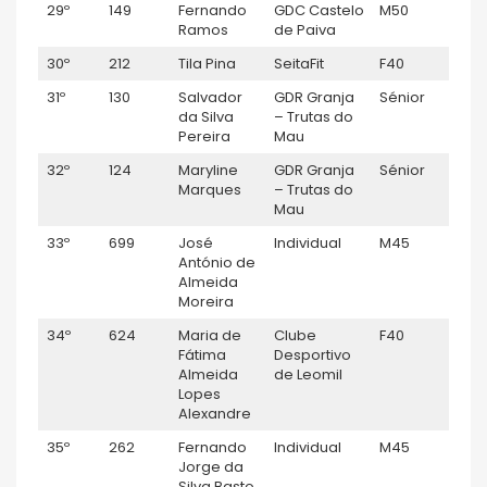
29º
149
Fernando
GDC Castelo
M50
M
Ramos
de Paiva
30º
212
Tila Pina
SeitaFit
F40
F
31º
130
Salvador
GDR Granja
Sénior
M
da Silva
– Trutas do
Pereira
Mau
32º
124
Maryline
GDR Granja
Sénior
F
Marques
– Trutas do
Mau
33º
699
José
Individual
M45
M
António de
Almeida
Moreira
34º
624
Maria de
Clube
F40
F
Fátima
Desportivo
Almeida
de Leomil
Lopes
Alexandre
35º
262
Fernando
Individual
M45
M
Jorge da
Silva Basto