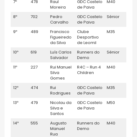
7º
478
Raul
GDC Castelo
M40
M
Moreira
de Paiva
8º
702
Pedro
GDC Castelo
Sénior
M
Carvalho
de Paiva
9º
489
Francisco
Clube
M35
M
Figueiredo
Desportivo
da Silva
de Leomil
10º
619
Luís Carlos
Runners do
Sénior
M
Salvador
Demo
11º
227
Rui Manuel
R4C – Run 4
M40
M
Silva
Children
Gomes
12º
474
Rui
GDC Castelo
M35
M
Rodrigues
de Paiva
13º
479
Nicolau da
GDC Castelo
M50
M
Silva e
de Paiva
Santos
14º
555
Augusto
Runners do
M40
M
Manuel
Demo
Rua