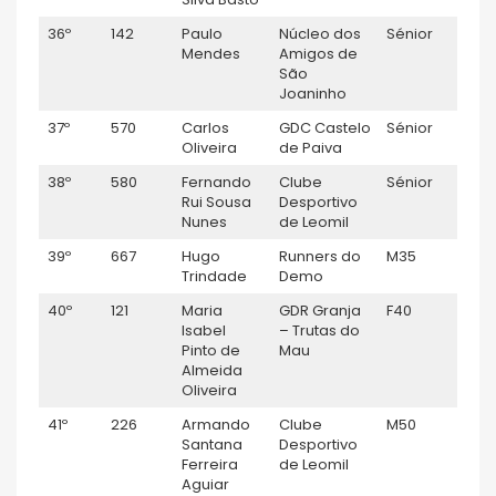
36º
142
Paulo
Núcleo dos
Sénior
M
Mendes
Amigos de
São
Joaninho
37º
570
Carlos
GDC Castelo
Sénior
M
Oliveira
de Paiva
38º
580
Fernando
Clube
Sénior
M
Rui Sousa
Desportivo
Nunes
de Leomil
39º
667
Hugo
Runners do
M35
M
Trindade
Demo
40º
121
Maria
GDR Granja
F40
M
Isabel
– Trutas do
Pinto de
Mau
Almeida
Oliveira
41º
226
Armando
Clube
M50
M
Santana
Desportivo
Ferreira
de Leomil
Aguiar