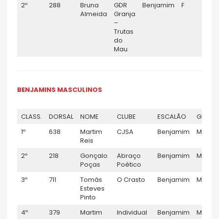
2º
288
Bruna
GDR
Benjamim
F
Almeida
Granja
–
Trutas
do
Mau
BENJAMINS MASCULINOS
CLASS.
DORSAL
NOME
CLUBE
ESCALÃO
GÉNER
1º
638
Martim
CJSA
Benjamim
M
Reis
2º
218
Gonçalo
Abraço
Benjamim
M
Poças
Poético
3º
711
Tomás
O Crasto
Benjamim
M
Esteves
Pinto
4º
379
Martim
Individual
Benjamim
M