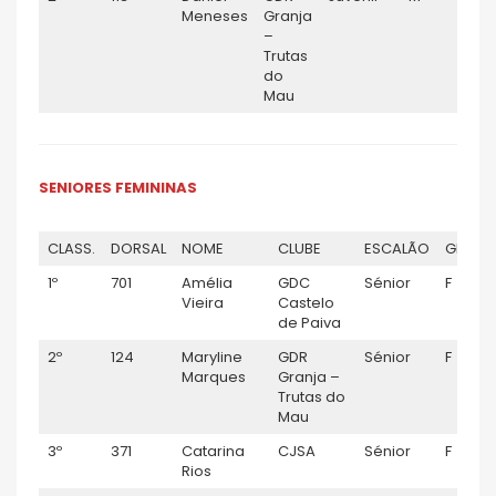
Meneses
Granja
–
Trutas
do
Mau
SENIORES FEMININAS
CLASS.
DORSAL
NOME
CLUBE
ESCALÃO
GÉNER
1º
701
Amélia
GDC
Sénior
F
Vieira
Castelo
de Paiva
2º
124
Maryline
GDR
Sénior
F
Marques
Granja –
Trutas do
Mau
3º
371
Catarina
CJSA
Sénior
F
Rios