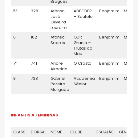
Braguês
5º
328
Afonso
ADECDER
Benjamim
M
José
– Soutelo
Oliveira
Loureiro
6º
102
Afonso
GDR
Benjamim
M
Soares
Granja –
Trutas do
Mau
7º
741
André
O Crasto
Benjamim
M
Almeida
8º
738
Gabriel
Academia
Benjamim
M
Pereira
Sénior
Morgado
INFANTIS A FEMININAS
CLASS.
DORSAL
NOME
CLUBE
ESCALÃO
GÉNERO