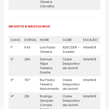
Oliveira
Carvalho
INFANTIS B MASCULINOS
CLASS.
DORSAL
NOME
CLUBE
ESCALÃO
GÉN
1º
543
Luís Paulo
ADECDER –
Infantil B
M
Oliveira
Soutelo
2º
260
Samuel
Clube
Infantil B
M
Filipe
Desportivo
Teixeira
de Leomil
Duarte
3º
707
Rui Pedro
Clube
Infantil B
M
Teixeira
Desportivo
Nascimento
de Leomil
4º
216
Rodrigo
Clube
Infantil B
M
Gonçalo
Desportivo
Correia
de Leomil