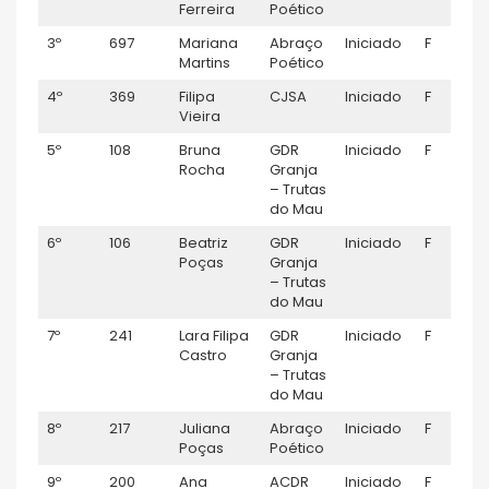
Ferreira
Poético
3º
697
Mariana
Abraço
Iniciado
F
Martins
Poético
4º
369
Filipa
CJSA
Iniciado
F
Vieira
5º
108
Bruna
GDR
Iniciado
F
Rocha
Granja
– Trutas
do Mau
6º
106
Beatriz
GDR
Iniciado
F
Poças
Granja
– Trutas
do Mau
7º
241
Lara Filipa
GDR
Iniciado
F
Castro
Granja
– Trutas
do Mau
8º
217
Juliana
Abraço
Iniciado
F
Poças
Poético
9º
200
Ana
ACDR
Iniciado
F