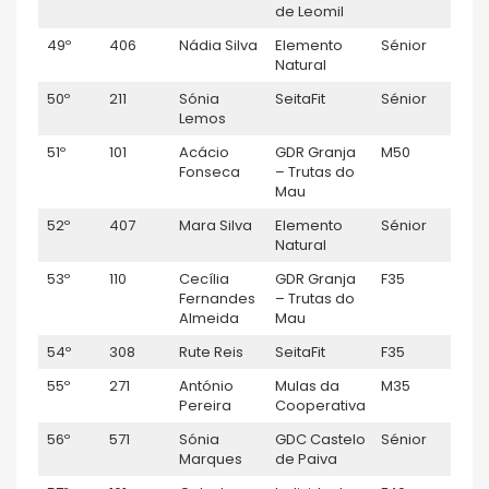
de Leomil
49º
406
Nádia Silva
Elemento
Sénior
F
Natural
50º
211
Sónia
SeitaFit
Sénior
F
Lemos
51º
101
Acácio
GDR Granja
M50
M
Fonseca
– Trutas do
Mau
52º
407
Mara Silva
Elemento
Sénior
F
Natural
53º
110
Cecília
GDR Granja
F35
F
Fernandes
– Trutas do
Almeida
Mau
54º
308
Rute Reis
SeitaFit
F35
F
55º
271
António
Mulas da
M35
M
Pereira
Cooperativa
56º
571
Sónia
GDC Castelo
Sénior
F
Marques
de Paiva