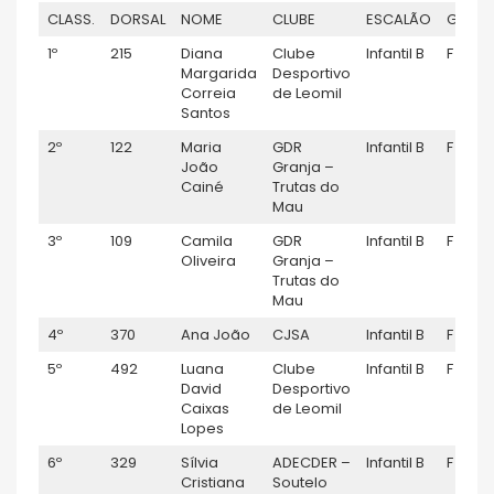
CLASS.
DORSAL
NOME
CLUBE
ESCALÃO
GÉNER
1º
215
Diana
Clube
Infantil B
F
Margarida
Desportivo
Correia
de Leomil
Santos
2º
122
Maria
GDR
Infantil B
F
João
Granja –
Cainé
Trutas do
Mau
3º
109
Camila
GDR
Infantil B
F
Oliveira
Granja –
Trutas do
Mau
4º
370
Ana João
CJSA
Infantil B
F
5º
492
Luana
Clube
Infantil B
F
David
Desportivo
Caixas
de Leomil
Lopes
6º
329
Sílvia
ADECDER –
Infantil B
F
Cristiana
Soutelo