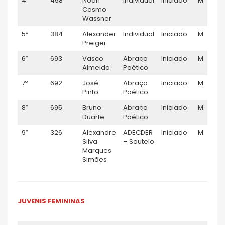
4º
458
Noah
Individual
Iniciado
M
Cosmo
Wassner
5º
384
Alexander
Individual
Iniciado
M
Preiger
6º
693
Vasco
Abraço
Iniciado
M
Almeida
Poético
7º
692
José
Abraço
Iniciado
M
Pinto
Poético
8º
695
Bruno
Abraço
Iniciado
M
Duarte
Poético
9º
326
Alexandre
ADECDER
Iniciado
M
Silva
– Soutelo
Marques
Simões
JUVENIS FEMININAS