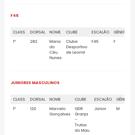
F45
CLASS.
DORSAL
NOME
CLUBE
ESCALÃO
GÉNERO
1º
282
Maria
Clube
F45
F
1
do
Desportivo
Céu
de Leomil
Nunes
JUNIORES MASCULINOS
CLASS.
DORSAL
NOME
CLUBE
ESCALÃO
GÉNERO
1º
120
Marcelo
GDR
Júnior
M
Gonçalves
Granja
–
Trutas
do Mau