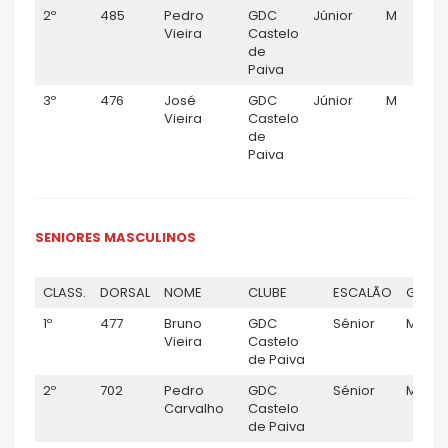
2º
485
Pedro
GDC
Júnior
M
Vieira
Castelo
de
Paiva
3º
476
José
GDC
Júnior
M
Vieira
Castelo
de
Paiva
SENIORES MASCULINOS
CLASS.
DORSAL
NOME
CLUBE
ESCALÃO
GÉNER
1º
477
Bruno
GDC
Sénior
M
Vieira
Castelo
de Paiva
2º
702
Pedro
GDC
Sénior
M
Carvalho
Castelo
de Paiva