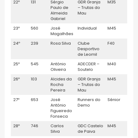
22º
131
Sérgio
GDR Granja
M35
M
Paulo de
– Trutas do
Almeida
Mau
Gabriel
23º
560
José
Individual
M45
M
Magalhães
24º
239
Rosa Silva
Clube
F40
F
Desportivo
de Leomil
25º
545
António
ADECDER –
M40
M
Oliveira
Soutelo
26º
103
Alcides da
GDR Granja
M45
M
Rocha
– Trutas do
Pereira
Mau
27º
653
José
Runners do
Sénior
M
António
Demo
Figueiredo
Fonseca
28º
746
Carlos
GDC Castelo
M45
M
Silva
de Paiva