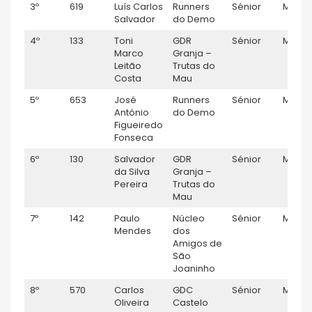
3º
619
Luís Carlos
Runners
Sénior
M
Salvador
do Demo
4º
133
Toni
GDR
Sénior
M
Marco
Granja –
Leitão
Trutas do
Costa
Mau
5º
653
José
Runners
Sénior
M
António
do Demo
Figueiredo
Fonseca
6º
130
Salvador
GDR
Sénior
M
da Silva
Granja –
Pereira
Trutas do
Mau
7º
142
Paulo
Núcleo
Sénior
M
Mendes
dos
Amigos de
São
Joaninho
8º
570
Carlos
GDC
Sénior
M
Oliveira
Castelo