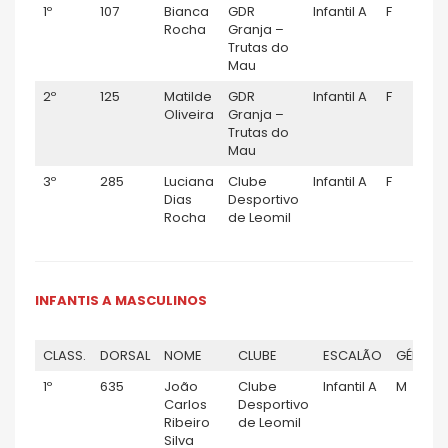
1º
107
Bianca
GDR
Infantil A
F
Rocha
Granja –
Trutas do
Mau
2º
125
Matilde
GDR
Infantil A
F
Oliveira
Granja –
Trutas do
Mau
3º
285
Luciana
Clube
Infantil A
F
Dias
Desportivo
Rocha
de Leomil
INFANTIS A MASCULINOS
CLASS.
DORSAL
NOME
CLUBE
ESCALÃO
GÉNERO
1º
635
João
Clube
Infantil A
M
Carlos
Desportivo
Ribeiro
de Leomil
Silva