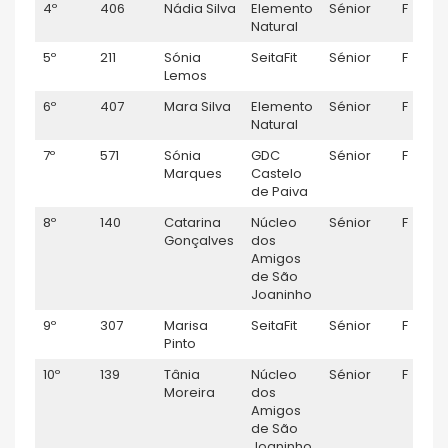
4º
406
Nádia Silva
Elemento
Sénior
F
Natural
5º
211
Sónia
SeitaFit
Sénior
F
Lemos
6º
407
Mara Silva
Elemento
Sénior
F
Natural
7º
571
Sónia
GDC
Sénior
F
Marques
Castelo
de Paiva
8º
140
Catarina
Núcleo
Sénior
F
Gonçalves
dos
Amigos
de São
Joaninho
9º
307
Marisa
SeitaFit
Sénior
F
Pinto
10º
139
Tânia
Núcleo
Sénior
F
Moreira
dos
Amigos
de São
Joaninho