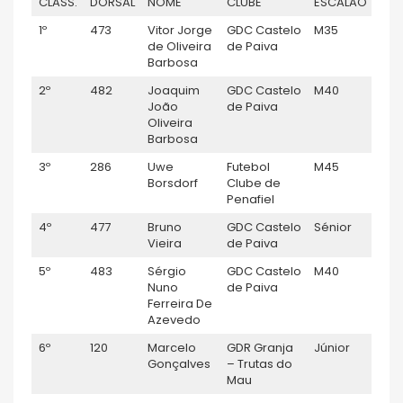
CLASS.
DORSAL
NOME
CLUBE
ESCALÃO
GÉN
1º
473
Vitor Jorge
GDC Castelo
M35
M
de Oliveira
de Paiva
Barbosa
2º
482
Joaquim
GDC Castelo
M40
M
João
de Paiva
Oliveira
Barbosa
3º
286
Uwe
Futebol
M45
M
Borsdorf
Clube de
Penafiel
4º
477
Bruno
GDC Castelo
Sénior
M
Vieira
de Paiva
5º
483
Sérgio
GDC Castelo
M40
M
Nuno
de Paiva
Ferreira De
Azevedo
6º
120
Marcelo
GDR Granja
Júnior
M
Gonçalves
– Trutas do
Mau