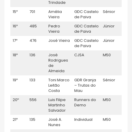
Trindade
15º
701
Amélia
GDC Castelo
Sénior
F
Vieira
de Paiva
16º
485
Pedro
GDC Castelo
Júnior
M
Vieira
de Paiva
17º
476
José Vieira
GDC Castelo
Júnior
M
de Paiva
18º
136
José
CJSA
M50
M
Rodrigues
de
Almeida
19º
133
Toni Marco
GDR Granja
Sénior
M
Leitão
– Trutas do
Costa
Mau
20º
556
Luis Filipe
Runners do
M50
M
Martinho
Demo
Salvador
21º
135
José A.
Individual
M50
M
Nunes