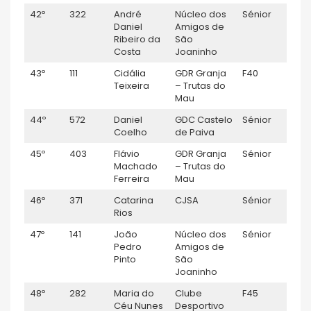
42º
322
André
Núcleo dos
Sénior
M
Daniel
Amigos de
Ribeiro da
São
Costa
Joaninho
43º
111
Cidália
GDR Granja
F40
F
Teixeira
– Trutas do
Mau
44º
572
Daniel
GDC Castelo
Sénior
M
Coelho
de Paiva
45º
403
Flávio
GDR Granja
Sénior
M
Machado
– Trutas do
Ferreira
Mau
46º
371
Catarina
CJSA
Sénior
F
Rios
47º
141
João
Núcleo dos
Sénior
M
Pedro
Amigos de
Pinto
São
Joaninho
48º
282
Maria do
Clube
F45
F
Céu Nunes
Desportivo