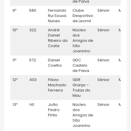
de Paiva
9º
580
Fernando
Clube
Sénior
M
Rui Sousa
Desportivo
Nunes
de Leomil
10º
322
André
Núcleo
Sénior
M
Daniel
dos
Ribeiro da
Amigos de
Costa
São
Joaninho
11º
572
Daniel
GDC
Sénior
M
Coelho
Castelo
de Paiva
12º
403
Flávio
GDR
Sénior
M
Machado
Granja –
Ferreira
Trutas do
Mau
13º
141
João
Núcleo
Sénior
M
Pedro
dos
Pinto
Amigos de
São
Joaninho