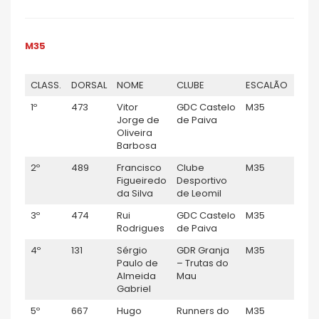
M35
CLASS.
DORSAL
NOME
CLUBE
ESCALÃO
GÉN
1º
473
Vitor
GDC Castelo
M35
M
Jorge de
de Paiva
Oliveira
Barbosa
2º
489
Francisco
Clube
M35
M
Figueiredo
Desportivo
da Silva
de Leomil
3º
474
Rui
GDC Castelo
M35
M
Rodrigues
de Paiva
4º
131
Sérgio
GDR Granja
M35
M
Paulo de
– Trutas do
Almeida
Mau
Gabriel
5º
667
Hugo
Runners do
M35
M