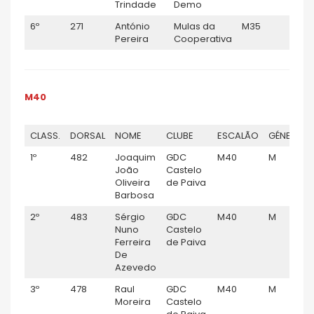
Trindade
Demo
6º
271
António
Mulas da
M35
M
Pereira
Cooperativa
M40
CLASS.
DORSAL
NOME
CLUBE
ESCALÃO
GÉNERO
1º
482
Joaquim
GDC
M40
M
João
Castelo
Oliveira
de Paiva
Barbosa
2º
483
Sérgio
GDC
M40
M
Nuno
Castelo
Ferreira
de Paiva
De
Azevedo
3º
478
Raul
GDC
M40
M
Moreira
Castelo