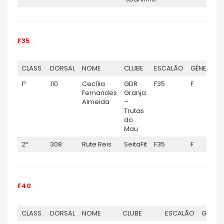
F35
CLASS.
DORSAL
NOME
CLUBE
ESCALÃO
GÉNERO
1º
110
Cecília
GDR
F35
F
Fernandes
Granja
Almeida
–
Trutas
do
Mau
2º
308
Rute Reis
SeitaFit
F35
F
F40
CLASS.
DORSAL
NOME
CLUBE
ESCALÃO
GÉNER