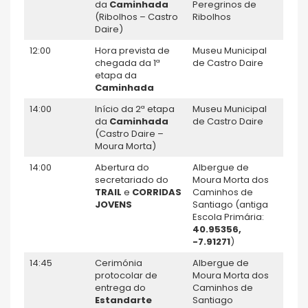
da
Caminhada
Peregrinos de
(Ribolhos – Castro
Ribolhos
Daire)
12:00
Hora prevista de
Museu Municipal
chegada da 1ª
de Castro Daire
etapa da
Caminhada
14:00
Início da 2ª etapa
Museu Municipal
da
Caminhada
de Castro Daire
(Castro Daire –
Moura Morta)
14:00
Abertura do
Albergue de
secretariado do
Moura Morta dos
TRAIL
e
CORRIDAS
Caminhos de
JOVENS
Santiago (antiga
Escola Primária:
40.95356,
-7.91271
)
14:45
Cerimónia
Albergue de
protocolar de
Moura Morta dos
entrega do
Caminhos de
Estandarte
Santiago