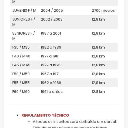
M
JUVENIS F / M
2004 / 2005
2700 metros
JUNIORES F /
2002 / 2003
12,8 km
M
SENIORES F /
1987 a 2001
12,8 km
M
F35 / M35
1982 a 1986
12,8 km
F40 / M40
1977 a 1981
12,8 km
F45 / M45
1972 a 1976
12,8 km
F50 / M50
1967 a 1971
12,8 km
F55 / M55
1962 a 1966
12,8 km
F60 / M60
1961 e antes
12,8 km
REGULAMENTO TÉCNICO
A todos os inscritos será atribuído um dorsal.
Este deve ser afixado no peito de forma