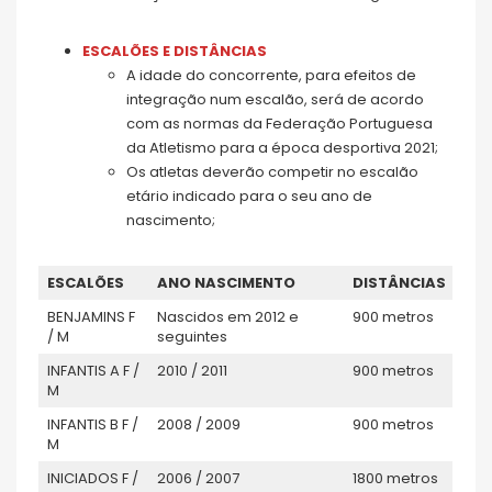
ESCALÕES E DISTÂNCIAS
A idade do concorrente, para efeitos de
integração num escalão, será de acordo
com as normas da Federação Portuguesa
da Atletismo para a época desportiva 2021;
Os atletas deverão competir no escalão
etário indicado para o seu ano de
nascimento;
ESCALÕES
ANO NASCIMENTO
DISTÂNCIAS
BENJAMINS F
Nascidos em 2012 e
900 metros
/ M
seguintes
INFANTIS A F /
2010 / 2011
900 metros
M
INFANTIS B F /
2008 / 2009
900 metros
M
INICIADOS F /
2006 / 2007
1800 metros