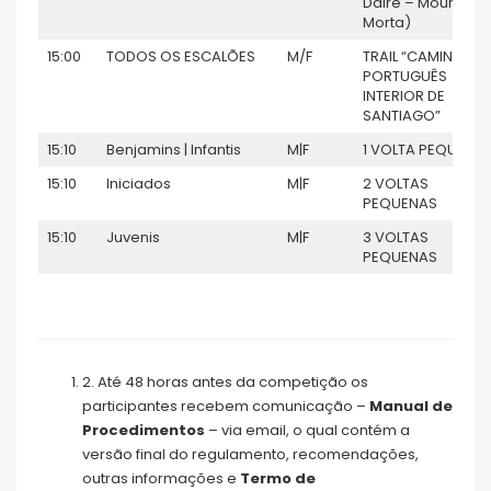
Daire – Moura
Morta)
15:00
TODOS OS ESCALÕES
M/F
TRAIL “CAMINHO
PORTUGUÊS
INTERIOR DE
SANTIAGO”
15:10
Benjamins | Infantis
M|F
1 VOLTA PEQUENA
15:10
Iniciados
M|F
2 VOLTAS
PEQUENAS
15:10
Juvenis
M|F
3 VOLTAS
PEQUENAS
2. Até 48 horas antes da competição os
participantes recebem comunicação –
Manual de
Procedimentos
– via email, o qual contém a
versão final do regulamento, recomendações,
outras informações e
Termo de