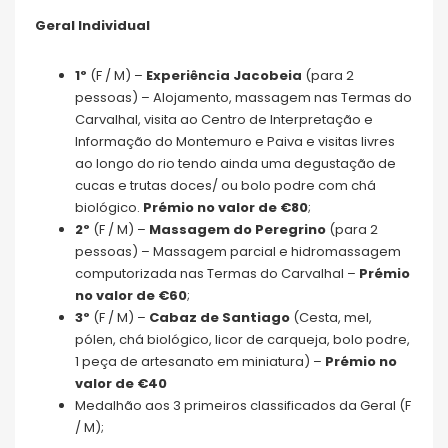
Geral Individual
1º
(F / M) –
Experiência Jacobeia
(para 2
pessoas) – Alojamento, massagem nas Termas do
Carvalhal, visita ao Centro de Interpretação e
Informação do Montemuro e Paiva e visitas livres
ao longo do rio tendo ainda uma degustação de
cucas e trutas doces/ ou bolo podre com chá
biológico.
Prémio no valor de €80
;
2º
(F / M) –
Massagem do Peregrino
(para 2
pessoas) – Massagem parcial e hidromassagem
computorizada nas Termas do Carvalhal –
Prémio
no valor de €60
;
3º
(F / M) –
Cabaz de Santiago
(Cesta, mel,
pólen, chá biológico, licor de carqueja, bolo podre,
1 peça de artesanato em miniatura) –
Prémio no
valor de €40
Medalhão aos 3 primeiros classificados da Geral (F
/ M);