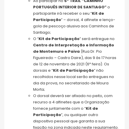
Ao participar no
5º TRAIL “CAMINHO
PORTUGUÊS INTERIOR DE SANTIAGO”
o
participante irá receber o seu “
Kit de
Participação
” – dorsal, 4 alfinete e lenço-
gola de pescoço alusiva aos Caminhos de
Santiago;
O “
Kit de Participação
” será entregue no
Centro de Interpretação e Informação
de Montemuro e Paiva
(Rua Dr. Pio
Figueiredo – Castro Daire), das 9 às 17 horas
de 12 de novembro de 2021 (6ª feira). Os
dorsais e “
Kit de Participação
” não
recolhidos nesse local serão entregues no
dia da prova, no secretariado de Moura
Morta;
O dorsal deverá ser afixado no peito, com
recurso a 4 alfinetes que a Organização
fornece juntamente com o “
Kit de
Participação
”, ou qualquer outro
dispositivo pessoal que garanta a sua
fixação na zona indicada neste regulamento.