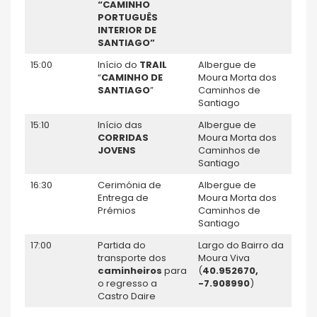
“CAMINHO
PORTUGUÊS
INTERIOR DE
SANTIAGO”
15:00
Início do
TRAIL
Albergue de
“
CAMINHO DE
Moura Morta dos
SANTIAGO
”
Caminhos de
Santiago
15:10
Início das
Albergue de
CORRIDAS
Moura Morta dos
JOVENS
Caminhos de
Santiago
16:30
Cerimónia de
Albergue de
Entrega de
Moura Morta dos
Prémios
Caminhos de
Santiago
17:00
Partida do
Largo do Bairro da
transporte dos
Moura Viva
caminheiros
para
(
40.952670,
o regresso a
-7.908990
)
Castro Daire