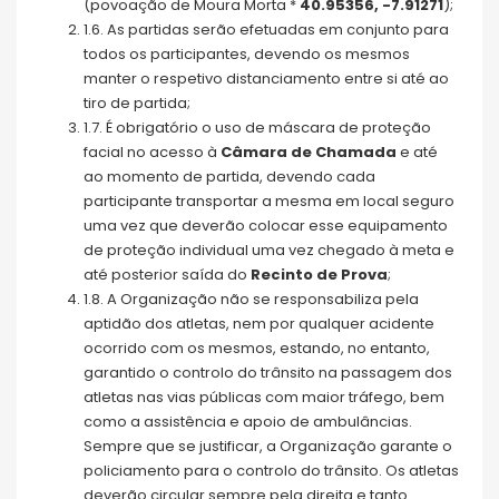
(povoação de Moura Morta *
40.95356, -7.91271
);
1.6. As partidas serão efetuadas em conjunto para
todos os participantes, devendo os mesmos
manter o respetivo distanciamento entre si até ao
tiro de partida;
1.7. É obrigatório o uso de máscara de proteção
facial no acesso à
Câmara de Chamada
e até
ao momento de partida, devendo cada
participante transportar a mesma em local seguro
uma vez que deverão colocar esse equipamento
de proteção individual uma vez chegado à meta e
até posterior saída do
Recinto de Prova
;
1.8. A Organização não se responsabiliza pela
aptidão dos atletas, nem por qualquer acidente
ocorrido com os mesmos, estando, no entanto,
garantido o controlo do trânsito na passagem dos
atletas nas vias públicas com maior tráfego, bem
como a assistência e apoio de ambulâncias.
Sempre que se justificar, a Organização garante o
policiamento para o controlo do trânsito. Os atletas
deverão circular sempre pela direita e tanto