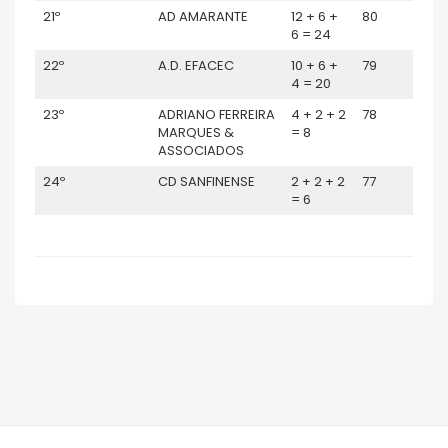
21º
AD AMARANTE
12 + 6 +
80
6 = 24
22º
A.D. EFACEC
10 + 6 +
79
4 = 20
23º
ADRIANO FERREIRA
4 + 2 + 2
78
MARQUES &
= 8
ASSOCIADOS
24º
CD SANFINENSE
2 + 2 + 2
77
= 6