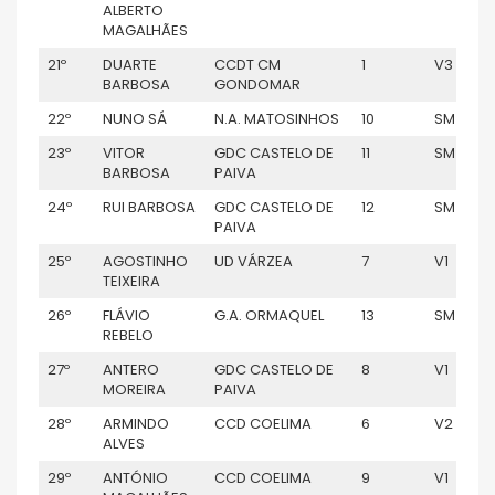
ALBERTO
MAGALHÃES
21º
DUARTE
CCDT CM
1
V3
BARBOSA
GONDOMAR
22º
NUNO SÁ
N.A. MATOSINHOS
10
SM
23º
VITOR
GDC CASTELO DE
11
SM
BARBOSA
PAIVA
24º
RUI BARBOSA
GDC CASTELO DE
12
SM
PAIVA
25º
AGOSTINHO
UD VÁRZEA
7
V1
TEIXEIRA
26º
FLÁVIO
G.A. ORMAQUEL
13
SM
REBELO
27º
ANTERO
GDC CASTELO DE
8
V1
MOREIRA
PAIVA
28º
ARMINDO
CCD COELIMA
6
V2
ALVES
29º
ANTÓNIO
CCD COELIMA
9
V1