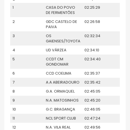
1
CASA DO POVO
02:25:29
DE FERMENTÕES
2
GDC CASTELO DE
02:26:58
PAIVA
3
OS
02:32:34
GAIENSES/TOYOTA
4
UD VÁRZEA
02:34:10
5
CCDT CM
02:34:40
GONDOMAR
6
CCD COELIMA
02:35:37
7
A.A ABEIRADOURO
02:35:42
8
G.A. ORMAQUEL
02:45:05
9
N.A. MATOSINHOS
02:45:20
10
G.C. BRAGANÇA
02:46:05
11
NCL SPORT CLUB
02:47:24
12
N.A. VILA REAL
02:49:56