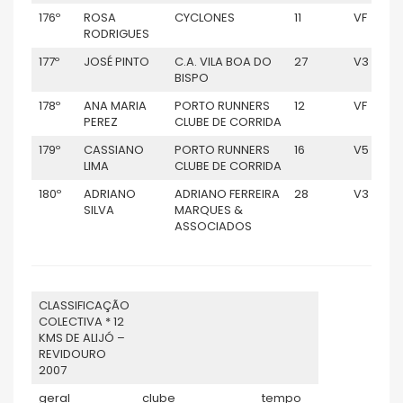
176º
ROSA
CYCLONES
11
VF
RODRIGUES
177º
JOSÉ PINTO
C.A. VILA BOA DO
27
V3
BISPO
178º
ANA MARIA
PORTO RUNNERS
12
VF
PEREZ
CLUBE DE CORRIDA
179º
CASSIANO
PORTO RUNNERS
16
V5
LIMA
CLUBE DE CORRIDA
180º
ADRIANO
ADRIANO FERREIRA
28
V3
SILVA
MARQUES &
ASSOCIADOS
CLASSIFICAÇÃO
COLECTIVA * 12
KMS DE ALIJÓ –
REVIDOURO
2007
geral
clube
tempo