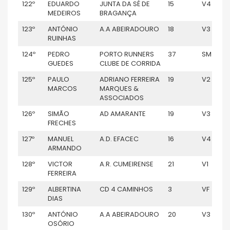
122º
EDUARDO
JUNTA DA SÉ DE
15
V4
MEDEIROS
BRAGANÇA
123º
ANTÓNIO
A.A ABEIRADOURO
18
V3
RUINHAS
124º
PEDRO
PORTO RUNNERS
37
SM
GUEDES
CLUBE DE CORRIDA
125º
PAULO
ADRIANO FERREIRA
19
V2
MARCOS
MARQUES &
ASSOCIADOS
126º
SIMÃO
AD AMARANTE
19
V3
FRECHES
127º
MANUEL
A.D. EFACEC
16
V4
ARMANDO
128º
VICTOR
A.R. CUMEIRENSE
21
V1
FERREIRA
129º
ALBERTINA
CD 4 CAMINHOS
3
VF
DIAS
130º
ANTÓNIO
A.A ABEIRADOURO
20
V3
OSÓRIO