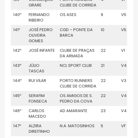
GRARE
CLUBE DE CORRIDA
140º
FERNANDO
OS ASES
9
V5
RIBEIRO
141º
JOSÉ PEDRO
CGD – PONTE DA
10
V5
OLIVEIRA
BARCA
GOMES
142º
JOSÉ INFANTE
CLUBE DE PRAÇAS
22
V1
DA ARMADA
143º
JÚLIO
NCL SPORT CLUB
21
V4
TASCAS
144º
RUI VILAR
PORTO RUNNERS
22
V3
CLUBE DE CORRIDA
145º
SERAFIM
OS AMIGOS DE S.
22
V4
FONSECA
PEDRO DA COVA
146º
CARLOS
AD AMARANTE
23
V4
MACEDO
147º
ALZIRA
N.A. MATOSINHOS
5
VF
DIREITINHO