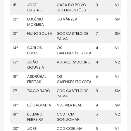
11º
JOSÉ
CASA DO POVO
3
V1
CASTRO
DE FERMENTÕES
12º
EUGÉNIO
UD VÁRZEA
6
SM
MOREIRA
13º
NUNO SOUSA
GDC CASTELO DE
7
SM
PAIVA
14º
CARLOS
OS
4
V1
LOPES
GAIENSES/TOYOTA
15º
JOÃO
A.A ABEIRADOURO
4
V2
GOUVEIA
16º
ASDRÚBAL
OS
5
V1
FREITAS
GAIENSES/TOYOTA
17º
TIAGO BABO
GDC CASTELO DE
8
SM
PAIVA
18º
LUÍS ALVADIA
N.A. VILA REAL
9
SM
19º
BELMIRO
CCDT CM
5
V2
FERREIRA
GONDOMAR
20º
JOSÉ
CCD COELIMA
6
V1