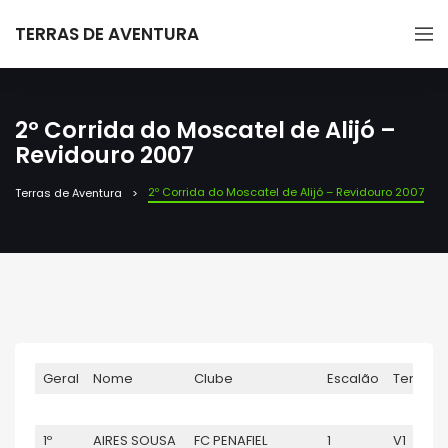
TERRAS DE AVENTURA
2º Corrida do Moscatel de Alijó –
Revidouro 2007
2º Corrida do Moscatel de Alijó – Revidouro 2007
Terras de Aventura
Geral
Nome
Clube
Escalão
Tempo
1º
AIRES SOUSA
FC PENAFIEL
1
V1