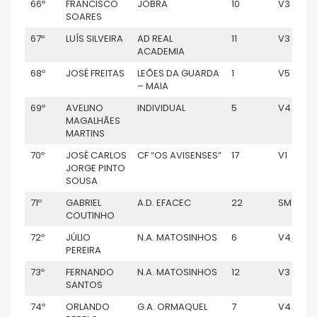
66º
FRANCISCO
JOBRA
10
V3
SOARES
67º
LUÍS SILVEIRA
AD REAL
11
V3
ACADEMIA
68º
JOSÉ FREITAS
LEÕES DA GUARDA
1
V5
– MAIA
69º
AVELINO
INDIVIDUAL
5
V4
MAGALHÃES
MARTINS
70º
JOSÉ CARLOS
CF “OS AVISENSES”
17
V1
JORGE PINTO
SOUSA
71º
GABRIEL
A.D. EFACEC
22
SM
COUTINHO
72º
JÚLIO
N.A. MATOSINHOS
6
V4
PEREIRA
73º
FERNANDO
N.A. MATOSINHOS
12
V3
SANTOS
74º
ORLANDO
G.A. ORMAQUEL
7
V4