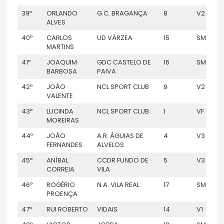
39º
ORLANDO
G.C. BRAGANÇA
8
V2
ALVES
40º
CARLOS
UD VÁRZEA
15
SM
MARTINS
41º
JOAQUIM
GDC CASTELO DE
16
SM
BARBOSA
PAIVA
42º
JOÃO
NCL SPORT CLUB
9
V2
VALENTE
43º
LUCINDA
NCL SPORT CLUB
1
VF
MOREIRAS
44º
JOÃO
A.R. ÁGUIAS DE
4
V3
FERNANDES
ALVELOS
45º
ANÍBAL
CCDR FUNDO DE
5
V3
CORREIA
VILA
46º
ROGÉRIO
N.A. VILA REAL
17
SM
PROENÇA
47º
RUI ROBERTO
VIDAIS
14
V1