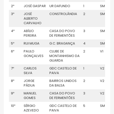
2º
JOSÉ GASPAR
UR DAFUNDO
1
SM
3º
JOSÉ
CONSTROLÂNDIA
2
SM
ALBERTO
CARVALHO
4º
ABÍLIO
CASA DO POVO
3
SM
PEREIRA
DE FERMENTÕES
5º
RUI MUGA
G.C. BRAGANÇA
4
SM
6º
PAULO
CLUBE DE
2
V1
GONÇALVES
MONTANHISMO DA
GUARDA
7º
CARLOS
GDC CASTELO DE
1
V2
SILVA
PAIVA
8º
JORGE
BAIRROS UNIDOS
2
V2
PÁDUA
DA BALSA
9º
MANUEL
CASA DO POVO
3
V2
GOMES
DE FERMENTÕES
10º
SÉRGIO
GDC CASTELO DE
5
SM
AZEVEDO
PAIVA