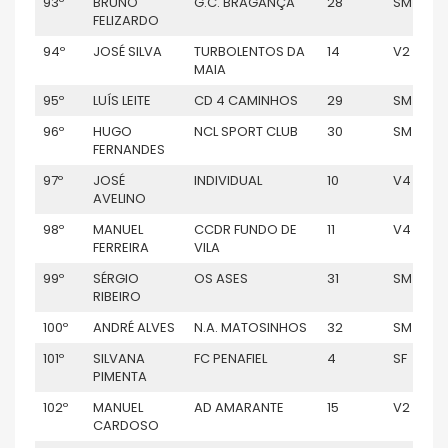
93º
BRUNO
G.C. BRAGANÇA
28
SM
FELIZARDO
94º
JOSÉ SILVA
TURBOLENTOS DA
14
V2
MAIA
95º
LUÍS LEITE
CD 4 CAMINHOS
29
SM
96º
HUGO
NCL SPORT CLUB
30
SM
FERNANDES
97º
JOSÉ
INDIVIDUAL
10
V4
AVELINO
98º
MANUEL
CCDR FUNDO DE
11
V4
FERREIRA
VILA
99º
SÉRGIO
OS ASES
31
SM
RIBEIRO
100º
ANDRÉ ALVES
N.A. MATOSINHOS
32
SM
101º
SILVANA
FC PENAFIEL
4
SF
PIMENTA
102º
MANUEL
AD AMARANTE
15
V2
CARDOSO