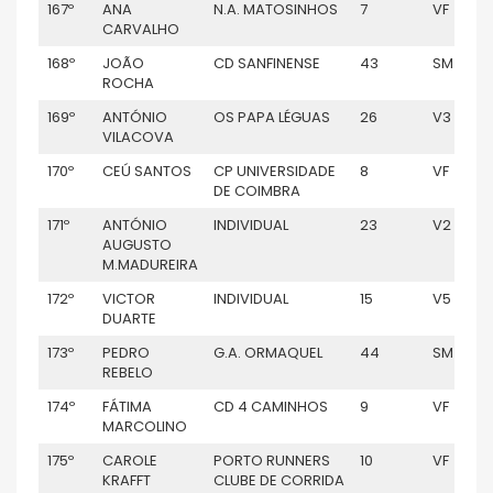
167º
ANA
N.A. MATOSINHOS
7
VF
CARVALHO
168º
JOÃO
CD SANFINENSE
43
SM
ROCHA
169º
ANTÓNIO
OS PAPA LÉGUAS
26
V3
VILACOVA
170º
CEÚ SANTOS
CP UNIVERSIDADE
8
VF
DE COIMBRA
171º
ANTÓNIO
INDIVIDUAL
23
V2
AUGUSTO
M.MADUREIRA
172º
VICTOR
INDIVIDUAL
15
V5
DUARTE
173º
PEDRO
G.A. ORMAQUEL
44
SM
REBELO
174º
FÁTIMA
CD 4 CAMINHOS
9
VF
MARCOLINO
175º
CAROLE
PORTO RUNNERS
10
VF
KRAFFT
CLUBE DE CORRIDA