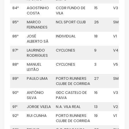
84º
AGOSTINHO
CCDR FUNDO DE
15
V3
COSTA
VILA
85º
MARCO
NCL SPORT CLUB
26
SM
FERNANDES
86º
JOSÉ
INDIVIDUAL
18
V1
ALBERTO SÁ
87º
LAURINDO
CYCLONES
9
V4
RODRIGUES
88º
MANUEL
CYCLONES
3
V5
LEITÃO
89º
PAULO LIMA
PORTO RUNNERS
27
SM
CLUBE DE CORRIDA
90º
ANTÓNIO
GDC CASTELO DE
16
V3
SILVA
PAIVA
91º
JORGE VILELA
N.A. VILA REAL
13
V2
92º
RUI CUNHA
PORTO RUNNERS
19
V1
CLUBE DE CORRIDA