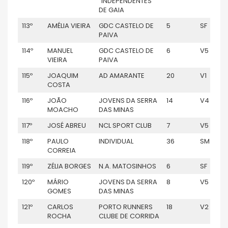
“INDEPENDENTES”
DE GAIA
113º
AMÉLIA VIEIRA
GDC CASTELO DE
5
SF
PAIVA
114º
MANUEL
GDC CASTELO DE
6
V5
VIEIRA
PAIVA
115º
JOAQUIM
AD AMARANTE
20
V1
COSTA
116º
JOÃO
JOVENS DA SERRA
14
V4
MOACHO
DAS MINAS
117º
JOSÉ ABREU
NCL SPORT CLUB
7
V5
118º
PAULO
INDIVIDUAL
36
SM
CORREIA
119º
ZÉLIA BORGES
N.A. MATOSINHOS
6
SF
120º
MÁRIO
JOVENS DA SERRA
8
V5
GOMES
DAS MINAS
121º
CARLOS
PORTO RUNNERS
18
V2
ROCHA
CLUBE DE CORRIDA