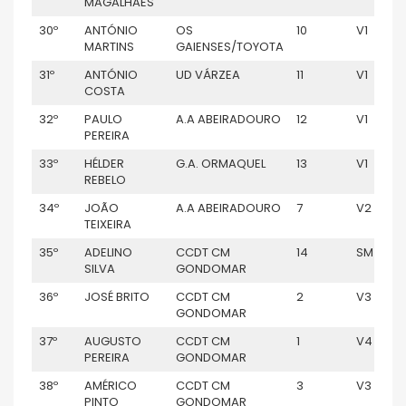
MAGALHÃES
30º
ANTÓNIO
OS
10
V1
MARTINS
GAIENSES/TOYOTA
31º
ANTÓNIO
UD VÁRZEA
11
V1
COSTA
32º
PAULO
A.A ABEIRADOURO
12
V1
PEREIRA
33º
HÉLDER
G.A. ORMAQUEL
13
V1
REBELO
34º
JOÃO
A.A ABEIRADOURO
7
V2
TEIXEIRA
35º
ADELINO
CCDT CM
14
SM
SILVA
GONDOMAR
36º
JOSÉ BRITO
CCDT CM
2
V3
GONDOMAR
37º
AUGUSTO
CCDT CM
1
V4
PEREIRA
GONDOMAR
38º
AMÉRICO
CCDT CM
3
V3
PINTO
GONDOMAR