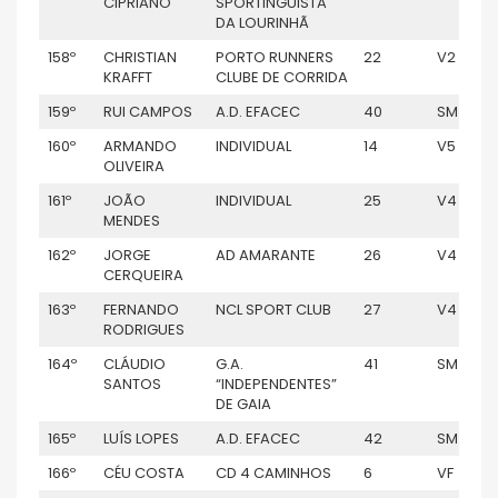
CIPRIANO
SPORTINGUISTA
DA LOURINHÃ
158º
CHRISTIAN
PORTO RUNNERS
22
V2
KRAFFT
CLUBE DE CORRIDA
159º
RUI CAMPOS
A.D. EFACEC
40
SM
160º
ARMANDO
INDIVIDUAL
14
V5
OLIVEIRA
161º
JOÃO
INDIVIDUAL
25
V4
MENDES
162º
JORGE
AD AMARANTE
26
V4
CERQUEIRA
163º
FERNANDO
NCL SPORT CLUB
27
V4
RODRIGUES
164º
CLÁUDIO
G.A.
41
SM
SANTOS
“INDEPENDENTES”
DE GAIA
165º
LUÍS LOPES
A.D. EFACEC
42
SM
166º
CÉU COSTA
CD 4 CAMINHOS
6
VF