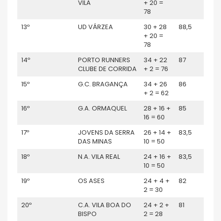
VILA
+ 20 =
78
13º
UD VÁRZEA
30 + 28
88,5
+ 20 =
78
14º
PORTO RUNNERS
34 + 22
87
CLUBE DE CORRIDA
+ 2 = 76
15º
G.C. BRAGANÇA
34 + 26
86
+ 2 = 62
16º
G.A. ORMAQUEL
28 + 16 +
85
16 = 60
17º
JOVENS DA SERRA
26 + 14 +
83,5
DAS MINAS
10 = 50
18º
N.A. VILA REAL
24 + 16 +
83,5
10 = 50
19º
OS ASES
24 + 4 +
82
2 = 30
20º
C.A. VILA BOA DO
24 + 2 +
81
BISPO
2 = 28