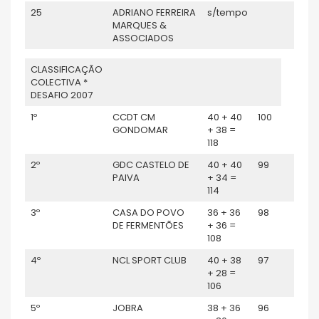
25
ADRIANO FERREIRA
s/tempo
MARQUES &
ASSOCIADOS
CLASSIFICAÇÃO
COLECTIVA *
DESAFIO 2007
1º
CCDT CM
40 + 40
100
GONDOMAR
+ 38 =
118
2º
GDC CASTELO DE
40 + 40
99
PAIVA
+ 34 =
114
3º
CASA DO POVO
36 + 36
98
DE FERMENTÕES
+ 36 =
108
4º
NCL SPORT CLUB
40 + 38
97
+ 28 =
106
5º
JOBRA
38 + 36
96