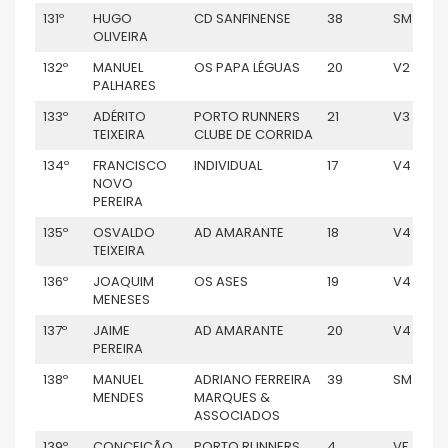
131º
HUGO
CD SANFINENSE
38
SM
OLIVEIRA
132º
MANUEL
OS PAPA LÉGUAS
20
V2
PALHARES
133º
ADÉRITO
PORTO RUNNERS
21
V3
TEIXEIRA
CLUBE DE CORRIDA
134º
FRANCISCO
INDIVIDUAL
17
V4
NOVO
PEREIRA
135º
OSVALDO
AD AMARANTE
18
V4
TEIXEIRA
136º
JOAQUIM
OS ASES
19
V4
MENESES
137º
JAIME
AD AMARANTE
20
V4
PEREIRA
138º
MANUEL
ADRIANO FERREIRA
39
SM
MENDES
MARQUES &
ASSOCIADOS
139º
CONCEIÇÃO
PORTO RUNNERS
4
VF