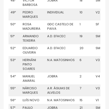
48º
VICTOR
JOBRA
18
SM
BARBOSA
49º
PEDRO
INDIVIDUAL
10
V2
MARQUES
50º
ROSA
GDC CASTELO DE
1
SF
MADUREIRA
PAIVA
51º
ARMANDO
A.D. EFACEC
19
SM
TEIXEIRA
52º
EDUARDO
A.D. EFACEC
20
SM
OLIVEIRA
53º
HERNÂNI
N.A. MATOSINHOS
6
V3
PINTO
SOARES
54º
MANUEL
JOBRA
2
V4
AMARAL
55º
NÁRCISO
A.R. ÁGUIAS DE
7
V3
MARQUES
ALVELOS
56º
LUÍS NOVO
N.A. MATOSINHOS
15
V1
57º
PAULO
JOBRA
21
SM