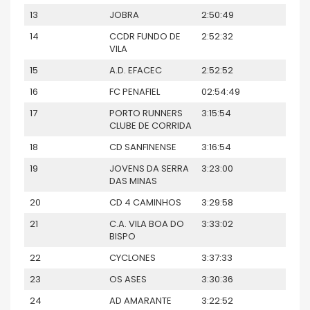
13
JOBRA
2:50:49
14
CCDR FUNDO DE
2:52:32
VILA
15
A.D. EFACEC
2:52:52
16
FC PENAFIEL
02:54:49
17
PORTO RUNNERS
3:15:54
CLUBE DE CORRIDA
18
CD SANFINENSE
3:16:54
19
JOVENS DA SERRA
3:23:00
DAS MINAS
20
CD 4 CAMINHOS
3:29:58
21
C.A. VILA BOA DO
3:33:02
BISPO
22
CYCLONES
3:37:33
23
OS ASES
3:30:36
24
AD AMARANTE
3:22:52