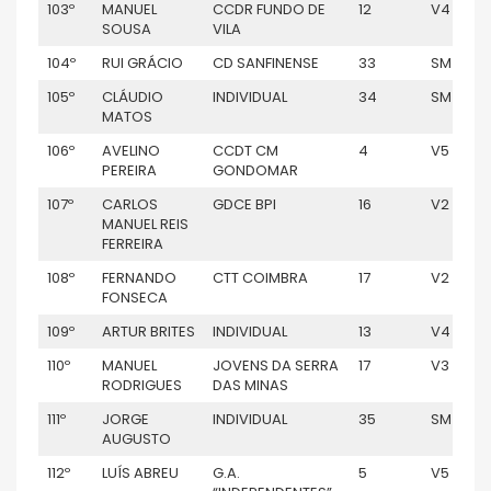
103º
MANUEL
CCDR FUNDO DE
12
V4
SOUSA
VILA
104º
RUI GRÁCIO
CD SANFINENSE
33
SM
105º
CLÁUDIO
INDIVIDUAL
34
SM
MATOS
106º
AVELINO
CCDT CM
4
V5
PEREIRA
GONDOMAR
107º
CARLOS
GDCE BPI
16
V2
MANUEL REIS
FERREIRA
108º
FERNANDO
CTT COIMBRA
17
V2
FONSECA
109º
ARTUR BRITES
INDIVIDUAL
13
V4
110º
MANUEL
JOVENS DA SERRA
17
V3
RODRIGUES
DAS MINAS
111º
JORGE
INDIVIDUAL
35
SM
AUGUSTO
112º
LUÍS ABREU
G.A.
5
V5