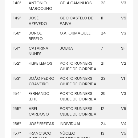
148º
ANTÓNIO
CD 4 CAMINHOS
23
V3
MARCOLINO
149º
JOSÉ
GDC CASTELO DE
11
V5
AZEVEDO
PAIVA
150º
JORGE
G.A. ORMAQUEL
24
V3
REBELO
151º
CATARINA
JOBRA
7
SF
NUNES
152º
FILIPE LEMOS
PORTO RUNNERS
21
V2
CLUBE DE CORRIDA
153º
JOÃO PEDRO
PORTO RUNNERS
23
V1
CRAVEIRO
CLUBE DE CORRIDA
154º
FERNANDO
PORTO RUNNERS
25
V3
LEITE
CLUBE DE CORRIDA
155º
ABEL
PORTO RUNNERS
12
V5
CARDOSO
CLUBE DE CORRIDA
156º
JOSÉ FREITAS
INDIVIDUAL
24
V4
157º
FRANCISCO
NÚCLEO
13
V5