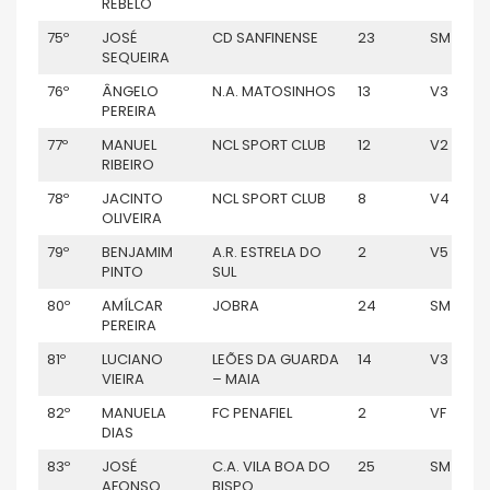
REBELO
75º
JOSÉ
CD SANFINENSE
23
SM
SEQUEIRA
76º
ÂNGELO
N.A. MATOSINHOS
13
V3
PEREIRA
77º
MANUEL
NCL SPORT CLUB
12
V2
RIBEIRO
78º
JACINTO
NCL SPORT CLUB
8
V4
OLIVEIRA
79º
BENJAMIM
A.R. ESTRELA DO
2
V5
PINTO
SUL
80º
AMÍLCAR
JOBRA
24
SM
PEREIRA
81º
LUCIANO
LEÕES DA GUARDA
14
V3
VIEIRA
– MAIA
82º
MANUELA
FC PENAFIEL
2
VF
DIAS
83º
JOSÉ
C.A. VILA BOA DO
25
SM
AFONSO
BISPO