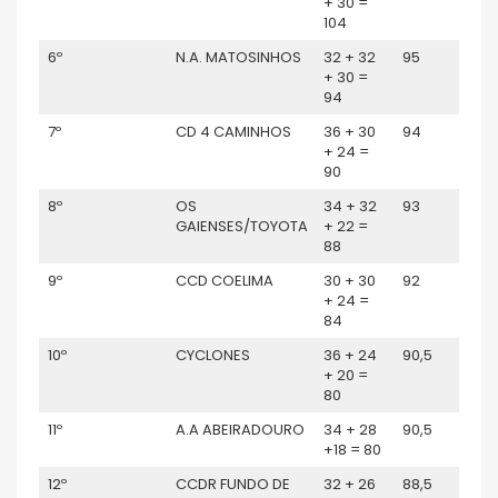
+ 30 =
104
6º
N.A. MATOSINHOS
32 + 32
95
+ 30 =
94
7º
CD 4 CAMINHOS
36 + 30
94
+ 24 =
90
8º
OS
34 + 32
93
GAIENSES/TOYOTA
+ 22 =
88
9º
CCD COELIMA
30 + 30
92
+ 24 =
84
10º
CYCLONES
36 + 24
90,5
+ 20 =
80
11º
A.A ABEIRADOURO
34 + 28
90,5
+18 = 80
12º
CCDR FUNDO DE
32 + 26
88,5