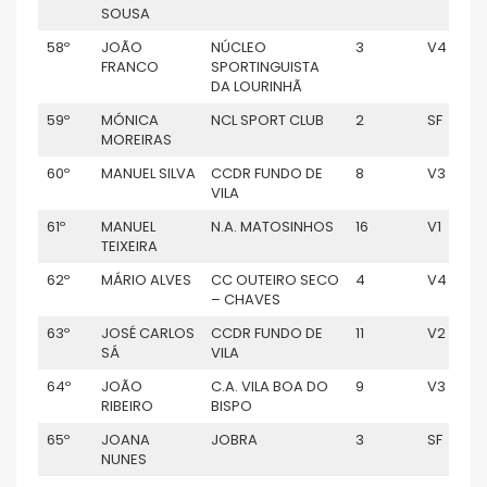
SOUSA
58º
JOÃO
NÚCLEO
3
V4
FRANCO
SPORTINGUISTA
DA LOURINHÃ
59º
MÓNICA
NCL SPORT CLUB
2
SF
MOREIRAS
60º
MANUEL SILVA
CCDR FUNDO DE
8
V3
VILA
61º
MANUEL
N.A. MATOSINHOS
16
V1
TEIXEIRA
62º
MÁRIO ALVES
CC OUTEIRO SECO
4
V4
– CHAVES
63º
JOSÉ CARLOS
CCDR FUNDO DE
11
V2
SÁ
VILA
64º
JOÃO
C.A. VILA BOA DO
9
V3
RIBEIRO
BISPO
65º
JOANA
JOBRA
3
SF
NUNES