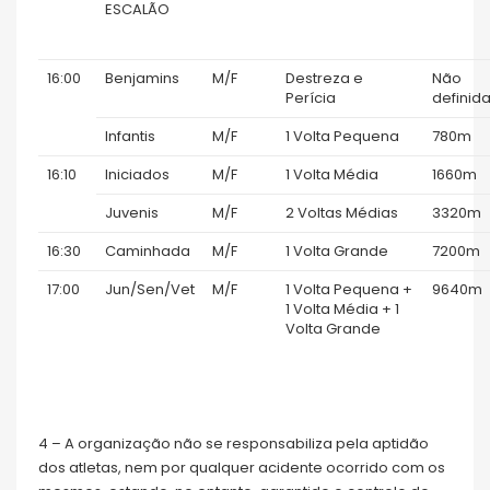
ESCALÃO
16:00
Benjamins
M/F
Destreza e
Não
Perícia
definid
Infantis
M/F
1 Volta Pequena
780m
16:10
Iniciados
M/F
1 Volta Média
1660m
Juvenis
M/F
2 Voltas Médias
3320m
16:30
Caminhada
M/F
1 Volta Grande
7200m
17:00
Jun/Sen/Vet
M/F
1 Volta Pequena +
9640m
1 Volta Média + 1
Volta Grande
4 – A organização não se responsabiliza pela aptidão
dos atletas, nem por qualquer acidente ocorrido com os