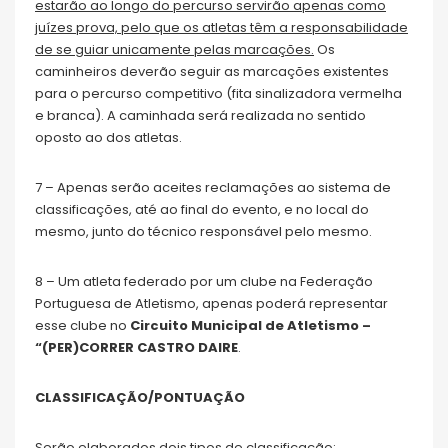
estarão ao longo do percurso servirão apenas como
juízes prova, pelo que os atletas têm a responsabilidade
de se guiar unicamente pelas marcações.
Os
caminheiros deverão seguir as marcações existentes
para o percurso competitivo (fita sinalizadora vermelha
e branca). A caminhada será realizada no sentido
oposto ao dos atletas.
7 – Apenas serão aceites reclamações ao sistema de
classificações, até ao final do evento, e no local do
mesmo, junto do técnico responsável pelo mesmo.
8 – Um atleta federado por um clube na Federação
Portuguesa de Atletismo, apenas poderá representar
esse clube no
Circuito Municipal de Atletismo –
“(PER)CORRER CASTRO DAIRE
.
CLASSIFICAÇÃO/PONTUAÇÃO
Serão elaborados dois tipos de classificação: