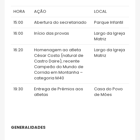
HORA
AÇÃO
LOCAL
15:00
Abertura do secretariado
Parque Infantil
16:00
Início das provas
Largo da Igreja
Matriz
16:20
Homenagem ao atleta
Largo da Igreja
César Costa (natural de
Matriz
Castro Daire), recente
Campeão do Mundo de
Corrida em Montanha –
categoria M40
19:30
Entrega de Prémios aos
Casa do Povo
atletas
de Mões
GENERALIDADES