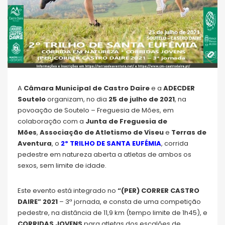
A
Câmara Municipal de Castro Daire
e a
ADECDER
Soutelo
organizam, no dia
25 de julho de 2021
, na
povoação de Soutelo – Freguesia de Mões, em
colaboração com a
Junta de Freguesia de
Mões
,
Associação de Atletismo de Viseu
e
Terras de
Aventura
, o
2º TRILHO DE SANTA EUFÉMIA
, corrida
pedestre em natureza aberta a atletas de ambos os
sexos, sem limite de idade.
Este evento está integrado no
“(PER) CORRER CASTRO
DAIRE” 2021
– 3ª jornada, e consta de uma competição
pedestre, na distância de 11,9 km (tempo limite de 1h45), e
CORRIDAS JOVENS
para atletas dos escalões de