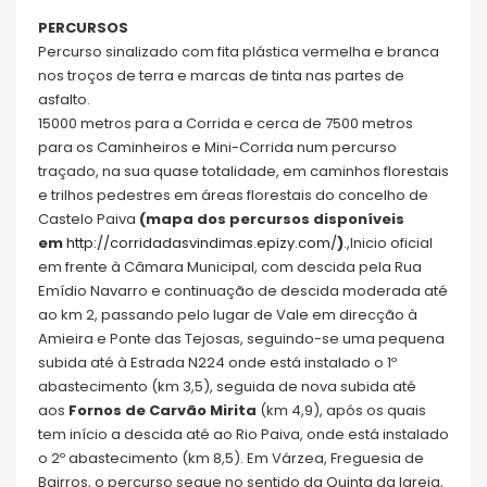
PERCURSOS
Percurso sinalizado com fita plástica vermelha e branca
nos troços de terra e marcas de tinta nas partes de
asfalto.
15000 metros para a Corrida e cerca de 7500 metros
para os Caminheiros e Mini-Corrida num percurso
traçado, na sua quase totalidade, em caminhos florestais
e trilhos pedestres em áreas florestais do concelho de
Castelo Paiva
(mapa dos percursos disponíveis
em
http://corridadasvindimas.epizy.com/
)
.,Inicio oficial
em frente à Câmara Municipal, com descida pela Rua
Emídio Navarro e continuação de descida moderada até
ao km 2, passando pelo lugar de Vale em direcção à
Amieira e Ponte das Tejosas, seguindo-se uma pequena
subida até à Estrada N224 onde está instalado o 1º
abastecimento (km 3,5), seguida de nova subida até
aos
Fornos de Carvão Mirita
(km 4,9), após os quais
tem início a descida até ao Rio Paiva, onde está instalado
o 2º abastecimento (km 8,5). Em Várzea, Freguesia de
Bairros, o percurso segue no sentido da Quinta da Igreja,