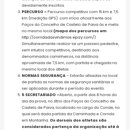
devidamente inscritos.
PERCURSO –
Percurso competitivo com 15 km e 7,5
km (medição GPS). com início oficial frente aos
Paços do Concelho de Castelo de Paiva às e meta
no mesmo local
(mapa dos percursos em
http://corridadasvindimas.epizy.com/
).
Simultaneamente realiza-se um passeio pedestre,
sem intuitos competitivos, destinado aos
denominados caminheiros, na distância
aproximada de 7,5 km, com partida e chegada no
mesmo local dos atletas.
NORMAS SEGURANÇA
– Estarão afixadas no local
de partida as normas de segurança sanitárias a
ser aplicadas durante o período do evento.
5
.
SECRETARIADO –
Aberto, a partir das 8 horas do
dia da prova, no átrio dos Paços do Concelho de
Castelo de Paiva, localizado no Largo do Conde, no
qual será dada partida da Caminhada e Corrida
em Montanha.
Os dorsais dos atletas são
considerados pertença da organização até à