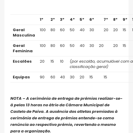
1º
2º
3º
4º
5º
6º
7º
8º
9º
Geral
100
80
60
50
40
30
20
20
15
Masculina
Geral
100
80
60
50
40
30
20
20
15
Feminina
Escalões
20
15
10
(por escalão, acumulável com a
classificação geral)
Equipas
90
60
40
30
20
15
15
NOTA – A cerimónia de entrega de prémios realizar-se-
á pelas 13 horas no átrio da Câmara Municipal de
Castelo de Paiva. A ausência dos atletas premiados à
cerimónia de entrega de prémios entende-se como
renúncia ao respectivo prémio, revertendo o mesmo
para a organização.