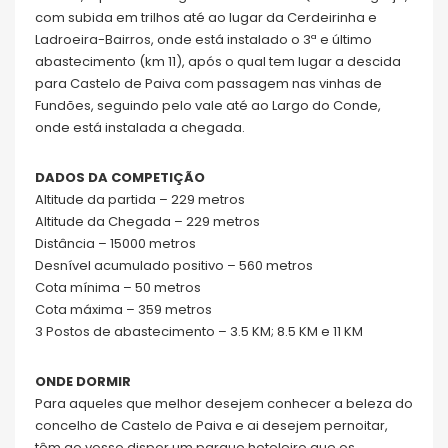
com subida em trilhos até ao lugar da Cerdeirinha e
Ladroeira-Bairros, onde está instalado o 3ª e último
abastecimento (km 11), após o qual tem lugar a descida
para Castelo de Paiva com passagem nas vinhas de
Fundões, seguindo pelo vale até ao Largo do Conde,
onde está instalada a chegada.
DADOS DA COMPETIÇÃO
Altitude da partida – 229 metros
Altitude da Chegada – 229 metros
Distância – 15000 metros
Desnível acumulado positivo – 560 metros
Cota mínima – 50 metros
Cota máxima – 359 metros
3 Postos de abastecimento – 3.5 KM; 8.5 KM e 11 KM
ONDE DORMIR
Para aqueles que melhor desejem conhecer a beleza do
concelho de Castelo de Paiva e ai desejem pernoitar,
têm ao vosso dispor um parque hoteleiro que os