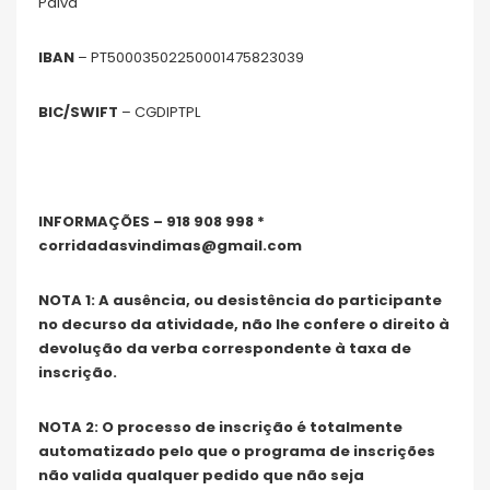
Paiva
IBAN
– PT50003502250001475823039
BIC/SWIFT
– CGDIPTPL
INFORMAÇÕES – 918 908 998 *
corridadasvindimas@gmail.com
NOTA 1: A ausência, ou desistência do participante
no decurso da atividade, não lhe confere o direito à
devolução da verba correspondente à taxa de
inscrição.
NOTA 2: O processo de inscrição é totalmente
automatizado pelo que o programa de inscrições
não valida qualquer pedido que não seja