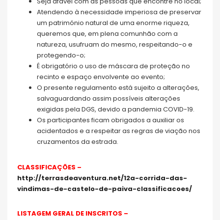
Seja afável com as pessoas que encontre no local;
Atendendo à necessidade imperiosa de preservar
um património natural de uma enorme riqueza,
queremos que, em plena comunhão com a
natureza, usufruam do mesmo, respeitando-o e
protegendo-o;
É obrigatório o uso de máscara de proteção no
recinto e espaço envolvente ao evento;
O presente regulamento está sujeito a alterações,
salvaguardando assim possíveis alterações
exigidas pela DGS, devido a pandemia COVID-19.
Os participantes ficam obrigados a auxiliar os
acidentados e a respeitar as regras de viação nos
cruzamentos da estrada.
CLASSIFICAÇÕES –
http://terrasdeaventura.net/12a-corrida-das-
vindimas-de-castelo-de-paiva-classificacoes/
LISTAGEM GERAL DE INSCRITOS –